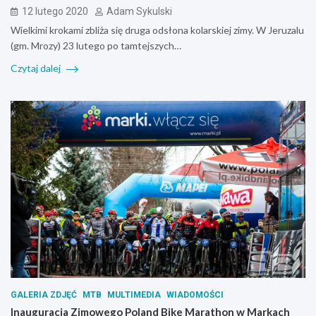
12 lutego 2020
Adam Sykulski
Wielkimi krokami zbliża się druga odsłona kolarskiej zimy. W Jeruzalu
(gm. Mrozy) 23 lutego po tamtejszych…
Czytaj dalej
GALERIA ZDJĘĆ
MTB
MULTIMEDIA
WIADOMOŚCI
Inauguracja Zimowego Poland Bike Marathon w Markach