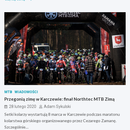
MTB
WIADOMOŚCI
Przegonią zimę w Karczewie: finał Northtec MTB Zimą
28 lutego 2020
Adam Sykulski
Setki kolarzy wystartują 8 marca w Karczewie podczas maratonu
kolarstwa górskiego organizowanego przez Cezarego Zamanę.
Szczególnie…