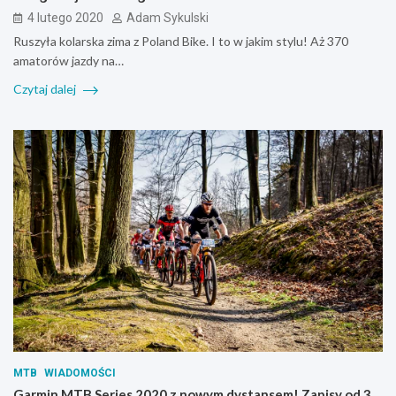
4 lutego 2020
Adam Sykulski
Ruszyła kolarska zima z Poland Bike. I to w jakim stylu! Aż 370
amatorów jazdy na…
Czytaj dalej
MTB
WIADOMOŚCI
Garmin MTB Series 2020 z nowym dystansem! Zapisy od 3