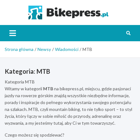
Skip
to
Bikepr
content
Strona główna
Newsy
Wiadomości
MTB
Kategoria:
MTB
Kategoria MTB
Witamy w kategorii
MTB
na bikepress.pl, miejscu, gdzie pasjonaci
jazdy na rowerze górskim znajdą wszystkie niezbędne informacje,
porady i inspiracje do pełnego wykorzystania swojego potencjału
na szlakach. MTB, czyli mountain biking, to nie tylko sport – to styl
życia, który łączy w sobie miłość do przyrody, adrenalinę oraz
wyzwania, a my jesteśmy tutaj, aby Ci w tym towarzyszyć.
Czego możesz się spodziewać?