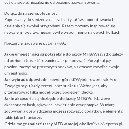
coś dla siebie, niezależnie od poziomu zaawansowania.
Dołącz do naszej społeczności
Zapraszamy do śledzenia naszych artykułów, komentowania i
dzielenia się swoimi przygodami. Razem możemy inspirować się
nawzajem i tworzyć niesamowite wspomnienia na dwóch kółkach!
Najczęściej zadawane pytania (FAQ)
Jakie umiejętności są potrzebne do jazdy MTB?
Wszystko zależy
od poziomu tras, które zamierzasz pokonywać. Początkujący
powinni zacząć od prostszych szlaków, a z czasem rozwijać swoje
umiejętności.
Jak wybrać odpowiedni rower górski?
Wybór roweru zależy od
Twojego stylu jazdy, terenu oraz budżetu. Ważne jest, aby
przetestować kilka modeli przed podjęciem decyzji.
Jakie akcesoria są niezbędne do jazdy MTB?
Podstawowe
akcesoria to kask, rękawice, oświetlenie oraz pompka. W miarę
zdobywania doświadczenia możesz rozważyć dodatkowe elementy,
takie jak ochraniacze.
Gdzie mogę znaleźć trasy MTB w mojej okolicy?
Na bikepress.pl