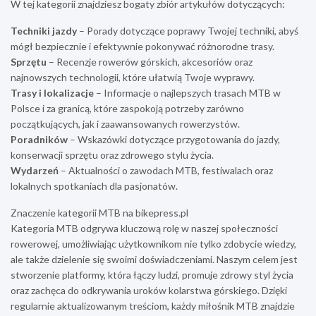
W tej kategorii znajdziesz bogaty zbiór artykułów dotyczących:
Techniki jazdy
– Porady dotyczące poprawy Twojej techniki, abyś
mógł bezpiecznie i efektywnie pokonywać różnorodne trasy.
Sprzętu
– Recenzje rowerów górskich, akcesoriów oraz
najnowszych technologii, które ułatwią Twoje wyprawy.
Trasy i lokalizacje
– Informacje o najlepszych trasach MTB w
Polsce i za granicą, które zaspokoją potrzeby zarówno
początkujących, jak i zaawansowanych rowerzystów.
Poradników
– Wskazówki dotyczące przygotowania do jazdy,
konserwacji sprzętu oraz zdrowego stylu życia.
Wydarzeń
– Aktualności o zawodach MTB, festiwalach oraz
lokalnych spotkaniach dla pasjonatów.
Znaczenie kategorii MTB na bikepress.pl
Kategoria MTB odgrywa kluczową rolę w naszej społeczności
rowerowej, umożliwiając użytkownikom nie tylko zdobycie wiedzy,
ale także dzielenie się swoimi doświadczeniami. Naszym celem jest
stworzenie platformy, która łączy ludzi, promuje zdrowy styl życia
oraz zachęca do odkrywania uroków kolarstwa górskiego. Dzięki
regularnie aktualizowanym treściom, każdy miłośnik MTB znajdzie