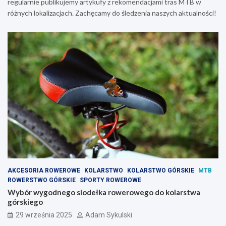
regularnie publikujemy artykuły z rekomendacjami tras MTB w
różnych lokalizacjach. Zachęcamy do śledzenia naszych aktualności!
AKCESORIA ROWEROWE
KOLARSTWO
KOLARSTWO GÓRSKIE
MTB
ROWERSTWO GÓRSKIE
SPORTY ROWEROWE
Wybór wygodnego siodełka rowerowego do kolarstwa
górskiego
29 września 2025
Adam Sykulski