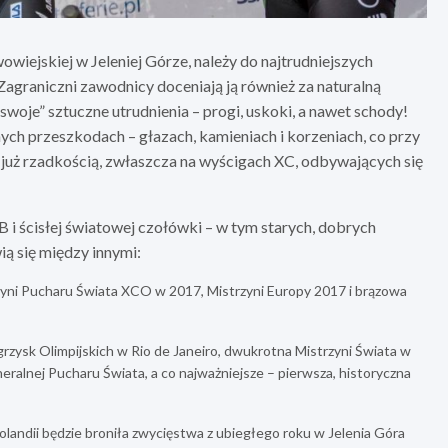
wiejskiej w Jeleniej Górze, należy do najtrudniejszych
Zagraniczni zawodnicy doceniają ją również za naturalną
swoje” sztuczne utrudnienia – progi, uskoki, a nawet schody!
ch przeszkodach – głazach, kamieniach i korzeniach, co przy
już rzadkością, zwłaszcza na wyścigach XC, odbywających się
i ścisłej światowej czołówki – w tym starych, dobrych
ią się między innymi:
yni Pucharu Świata XCO w 2017, Mistrzyni Europy 2017 i brązowa
rzysk Olimpijskich w Rio de Janeiro, dwukrotna Mistrzyni Świata w
neralnej Pucharu Świata, a co najważniejsze – pierwsza, historyczna
landii będzie broniła zwycięstwa z ubiegłego roku w Jelenia Góra