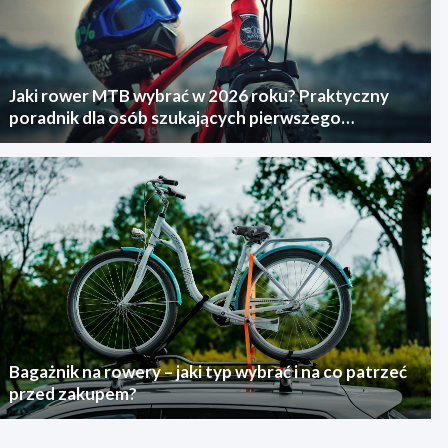
Jaki rower MTB wybrać w 2026 roku? Praktyczny
poradnik dla osób szukających pierwszego
górskiego roweru
Bagażnik na rowery – jaki typ wybrać i na co patrzeć
przed zakupem?