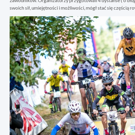
zawodników. Organizatorzy przygotowali 4 dystanse ( o dług
swoich sił, umiejętności i możliwości, mógł stać się częścią 