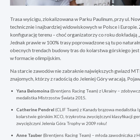
Trasa wyścigu, zlokalizowana w Parku Paulinum, przy ul. Nowo
technicznie i najbardziej widowiskowych w Polsce i Europie. 
konfigurację terenu – choć organizatorzy co roku dokładają „
Jednak prawie w 100% trasy poprowadzone są tu po naturalny
obecnych trendach budowy tras do kolarstwa górskiego jest 
w formacie olimpijskim.
Na starcie zawodów nie zabraknie największych gwiazd MTB 
znajomych, którzy z radością do Jeleniej Góry wracają. Pojaw
Yana Belomoina
(Brentjens Racing Team) z Ukrainy – zdobywcz
medalistka Mistrzostw Świata 2015.
Catherine Pendrel
(CLIF Team) z Kanady brązowa medalistka Ig
kolarstwie górskim XCO, trzykrotna zwyciężczyni klasyfikacji ge
zwyciężczyni Jelenia Góra Trophy w 2009 roku!
Anne Tauber
(Brentjens Racing Team) – młoda zawodniczka z Ho