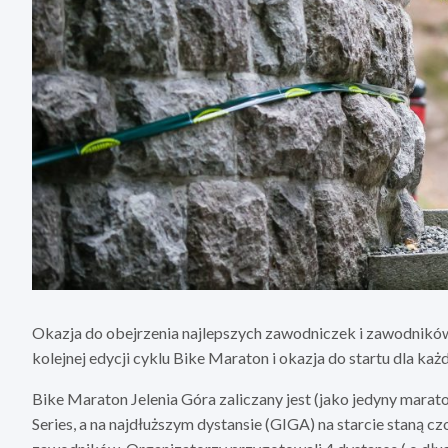
Okazja do obejrzenia najlepszych zawodniczek i zawodników 
kolejnej edycji cyklu Bike Maraton i okazja do startu dla k
Bike Maraton Jelenia Góra zaliczany jest (jako jedyny ma
Series, a na najdłuższym dystansie (GIGA) na starcie staną 