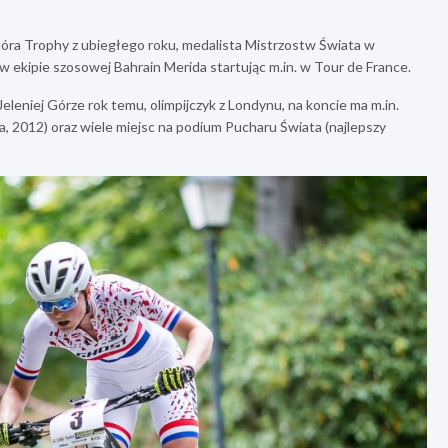
óra Trophy z ubiegłego roku, medalista Mistrzostw Świata w
 ekipie szosowej Bahrain Merida startując m.in. w Tour de France.
leniej Górze rok temu, olimpijczyk z Londynu, na koncie ma m.in.
 2012) oraz wiele miejsc na podium Pucharu Świata (najlepszy