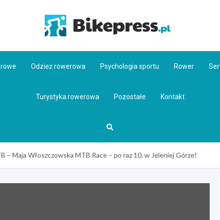
Bikepr
erowe
Odzież rowerowa
Psychologia sportu
Rower
Ser
Turystyka rowerowa
Pozostałe
Kontakt
B – Maja Włoszczowska MTB Race – po raz 10. w Jeleniej Górze!