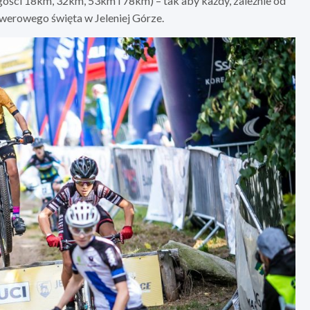
ości 18km, 32km, 53km i 78km) – tak aby każdy, zależnie od
rowerowego święta w Jeleniej Górze.