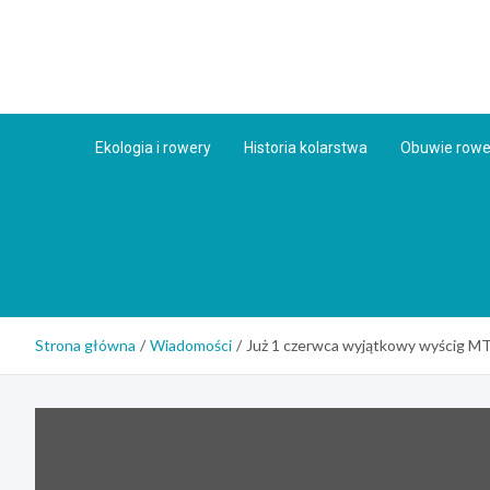
Skip
to
content
Ekologia i rowery
Historia kolarstwa
Obuwie row
Strona główna
Wiadomości
Już 1 czerwca wyjątkowy wyścig MT