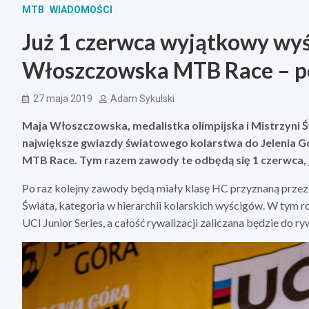
MTB
WIADOMOŚCI
Już 1 czerwca wyjątkowy wy
Włoszczowska MTB Race – po 
27 maja 2019
Adam Sykulski
Maja Włoszczowska, medalistka olimpijska i Mistrzyni Ś
największe gwiazdy światowego kolarstwa do Jelenia 
MTB Race. Tym razem zawody te odbędą się 1 czerwca, j
Po raz kolejny zawody będą miały klasę HC przyznaną przez
Świata, kategoria w hierarchii kolarskich wyścigów. W tym r
UCI Junior Series, a całość rywalizacji zaliczana będzie do 