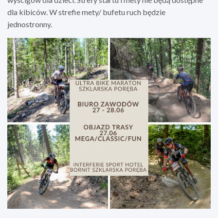
dla kibiców. W strefie mety/ bufetu ruch będzie
jednostronny.