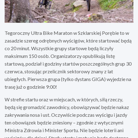
Tegoroczny Ultra Bike Maraton w Szklarskiej Porębie to w
zasadzie szereg odrębnych wyścigów, które startować będą
co 20 minut. Wszystkie grupy startowe będą liczyły
maksimum 150 osób. Organizatorzy opublikują listę
startową, podział i godziny startów poszczególnych grup 30
czerwca, stosując przelicznik sektorowy znany z lat
ubiegłych. Pierwsza grupa (tylko dystans GIGA) wyjedzie na
trasę już o godzinie 9:00!
W strefie startu oraz w miejscach, w których, siłą rzeczy,
będą się gromadzić zawodnicy, obowiązywać będzie nakaz
zakrywania nosa i ust. Oczywiście podczas wyścigu i jazdy
ten obowiązek będzie zniesiony – zgodnie z wytycznymi
Ministra Zdrowia i Minister Sportu. Nie będzie loterii ani
wyścigów dla dzieci. Strefy startu i mety nie będą dostępne