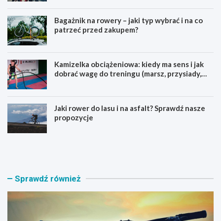
Bagażnik na rowery – jaki typ wybrać i na co
patrzeć przed zakupem?
Kamizelka obciążeniowa: kiedy ma sens i jak
dobrać wagę do treningu (marsz, przysiady,
pompki)
Jaki rower do lasu i na asfalt? Sprawdź nasze
propozycje
J
B
a
a
k
g
i
a
r
ż
Sprawdź również
o
n
w
i
e
k
r
n
M
a