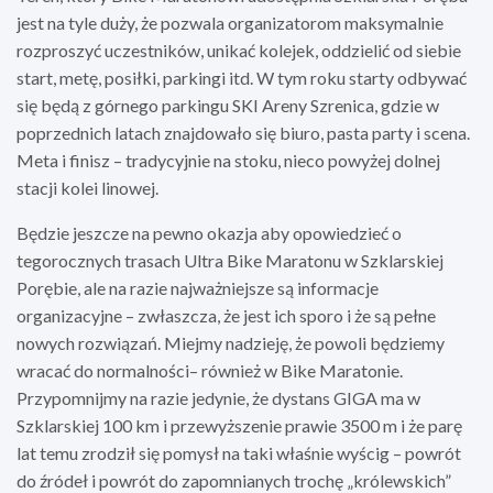
jest na tyle duży, że pozwala organizatorom maksymalnie
rozproszyć uczestników, unikać kolejek, oddzielić od siebie
start, metę, posiłki, parkingi itd. W tym roku starty odbywać
się będą z górnego parkingu SKI Areny Szrenica, gdzie w
poprzednich latach znajdowało się biuro, pasta party i scena.
Meta i finisz – tradycyjnie na stoku, nieco powyżej dolnej
stacji kolei linowej.
Będzie jeszcze na pewno okazja aby opowiedzieć o
tegorocznych trasach Ultra Bike Maratonu w Szklarskiej
Porębie, ale na razie najważniejsze są informacje
organizacyjne – zwłaszcza, że jest ich sporo i że są pełne
nowych rozwiązań. Miejmy nadzieję, że powoli będziemy
wracać do normalności– również w Bike Maratonie.
Przypomnijmy na razie jedynie, że dystans GIGA ma w
Szklarskiej 100 km i przewyższenie prawie 3500 m i że parę
lat temu zrodził się pomysł na taki właśnie wyścig – powrót
do źródeł i powrót do zapomnianych trochę „królewskich”