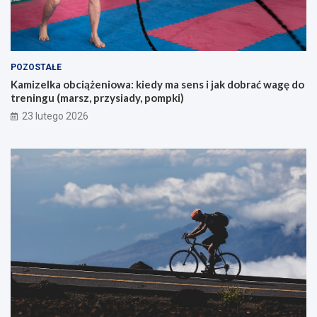
a
j
ą
c
y
POZOSTAŁE
c
Kamizelka obciążeniowa: kiedy ma sens i jak dobrać wagę do
h
treningu (marsz, przysiady, pompki)
p
i
23 lutego 2026
e
r
w
s
z
e
g
o
g
ó
r
s
k
i
e