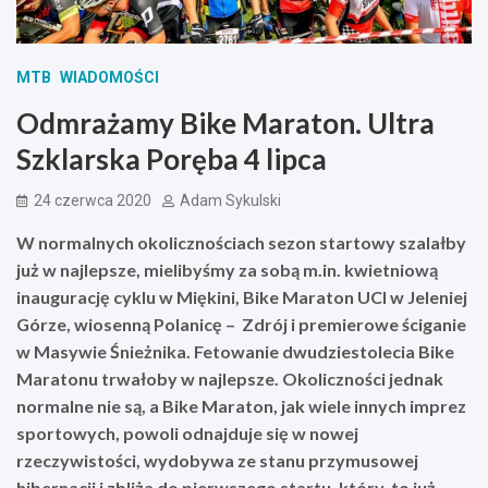
MTB
WIADOMOŚCI
Odmrażamy Bike Maraton. Ultra
Szklarska Poręba 4 lipca
24 czerwca 2020
Adam Sykulski
W normalnych okolicznościach sezon startowy szalałby
już w najlepsze, mielibyśmy za sobą m.in. kwietniową
inaugurację cyklu w Miękini, Bike Maraton UCI w Jeleniej
Górze, wiosenną Polanicę – Zdrój i premierowe ściganie
w Masywie Śnieżnika. Fetowanie dwudziestolecia Bike
Maratonu trwałoby w najlepsze. Okoliczności jednak
normalne nie są, a Bike Maraton, jak wiele innych imprez
sportowych, powoli odnajduje się w nowej
rzeczywistości, wydobywa ze stanu przymusowej
hibernacji i zbliża do pierwszego startu, który, to już