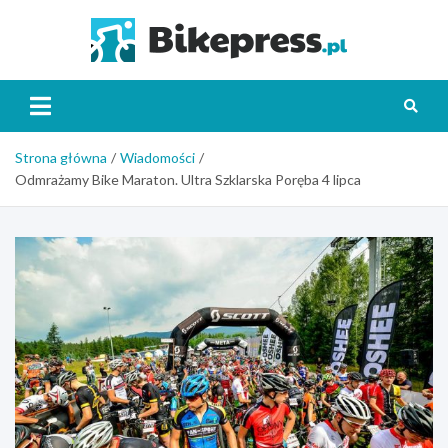
Skip
to
Bikepr
content
Strona główna
Wiadomości
Odmrażamy Bike Maraton. Ultra Szklarska Poręba 4 lipca