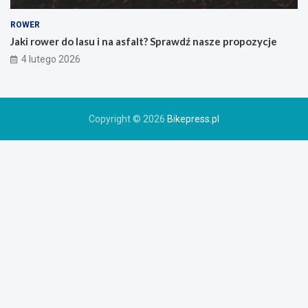
g
o
ROWER
r
Jaki rower do lasu i na asfalt? Sprawdź nasze propozycje
o
4 lutego 2026
w
e
r
u
Copyright © 2026
Bikepress.pl