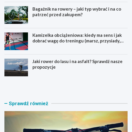
Bagażnik na rowery – jaki typ wybrać i na co
patrzeć przed zakupem?
Kamizelka obciążeniowa: kiedy ma sens i jak
dobrać wagę do treningu (marsz, przysiady,
pompki)
Jaki rower do lasu i na asfalt? Sprawdź nasze
propozycje
J
B
a
a
k
g
i
a
r
ż
Sprawdź również
o
n
w
i
e
k
r
n
M
a
T
r