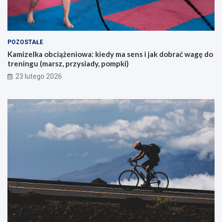
j
ą
c
y
POZOSTAŁE
c
Kamizelka obciążeniowa: kiedy ma sens i jak dobrać wagę do
h
treningu (marsz, przysiady, pompki)
p
i
23 lutego 2026
e
r
w
s
z
e
g
o
g
ó
r
s
k
i
e