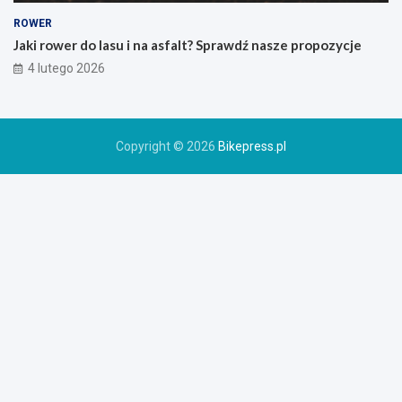
g
o
ROWER
r
Jaki rower do lasu i na asfalt? Sprawdź nasze propozycje
o
4 lutego 2026
w
e
r
u
Copyright © 2026
Bikepress.pl