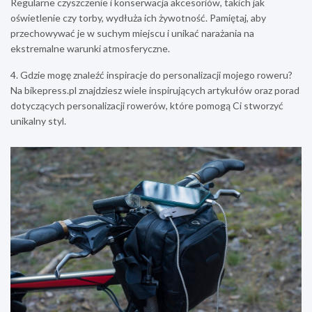
Regularne czyszczenie i konserwacja akcesoriów, takich jak
oświetlenie czy torby, wydłuża ich żywotność. Pamiętaj, aby
przechowywać je w suchym miejscu i unikać narażania na
ekstremalne warunki atmosferyczne.
4. Gdzie mogę znaleźć inspiracje do personalizacji mojego roweru?
Na bikepress.pl znajdziesz wiele inspirujących artykułów oraz porad
dotyczących personalizacji rowerów, które pomogą Ci stworzyć
unikalny styl.