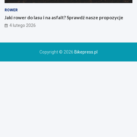
g
o
ROWER
r
Jaki rower do lasu i na asfalt? Sprawdź nasze propozycje
o
4 lutego 2026
w
e
r
u
Copyright © 2026
Bikepress.pl