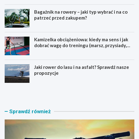
Bagażnik na rowery – jaki typ wybrać i na co
patrzeć przed zakupem?
Kamizelka obciążeniowa: kiedy ma sens i jak
dobrać wagę do treningu (marsz, przysiady,
pompki)
Jaki rower do lasu i na asfalt? Sprawdź nasze
propozycje
J
B
a
a
k
g
i
a
r
ż
Sprawdź również
o
n
w
i
e
k
r
n
M
a