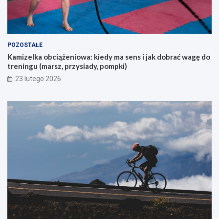
a
j
ą
c
y
POZOSTAŁE
c
Kamizelka obciążeniowa: kiedy ma sens i jak dobrać wagę do
h
treningu (marsz, przysiady, pompki)
p
i
23 lutego 2026
e
r
w
s
z
e
g
o
g
ó
r
s
k
i
e