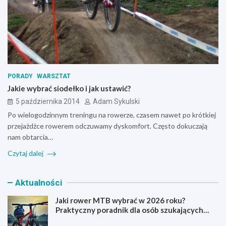
PORADY
WARSZTAT
Jakie wybrać siodełko i jak ustawić?
5 października 2014
Adam Sykulski
Po wielogodzinnym treningu na rowerze, czasem nawet po krótkiej
przejażdżce rowerem odczuwamy dyskomfort. Często dokuczają
nam obtarcia…
Czytaj dalej
Aktualności
Jaki rower MTB wybrać w 2026 roku?
Praktyczny poradnik dla osób szukających
pierwszego górskiego roweru