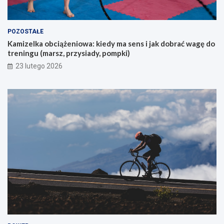
ą
c
y
POZOSTAŁE
c
Kamizelka obciążeniowa: kiedy ma sens i jak dobrać wagę do
h
treningu (marsz, przysiady, pompki)
p
i
23 lutego 2026
e
r
w
s
z
e
g
o
g
ó
r
s
k
i
e
g