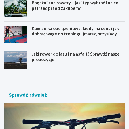
Bagażnik na rowery – jaki typ wybrać i na co
patrzeć przed zakupem?
Kamizelka obciążeniowa: kiedy ma sens i jak
dobrać wagę do treningu (marsz, przysiady,
pompki)
Jaki rower do lasu i na asfalt? Sprawdź nasze
propozycje
J
B
a
a
k
g
i
a
r
ż
Sprawdź również
o
n
w
i
e
k
r
n
M
a
T
r
B
o