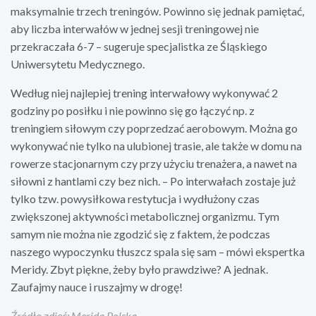
maksymalnie trzech treningów. Powinno się jednak pamiętać,
aby liczba interwałów w jednej sesji treningowej nie
przekraczała 6-7 – sugeruje specjalistka ze Śląskiego
Uniwersytetu Medycznego.
Według niej najlepiej trening interwałowy wykonywać 2
godziny po posiłku i nie powinno się go łączyć np. z
treningiem siłowym czy poprzedzać aerobowym. Można go
wykonywać nie tylko na ulubionej trasie, ale także w domu na
rowerze stacjonarnym czy przy użyciu trenażera, a nawet na
siłowni z hantlami czy bez nich. – Po interwałach zostaje już
tylko tzw. powysiłkowa restytucja i wydłużony czas
zwiększonej aktywności metabolicznej organizmu. Tym
samym nie można nie zgodzić się z faktem, że podczas
naszego wypoczynku tłuszcz spala się sam – mówi ekspertka
Meridy. Zbyt piękne, żeby było prawdziwe? A jednak.
Zaufajmy nauce i ruszajmy w drogę!
Źródło zdjęć: Merida Polska