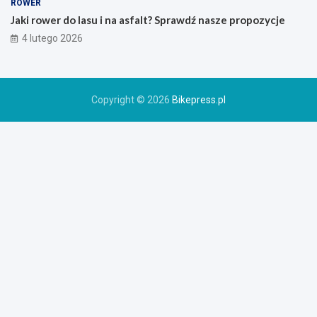
o
ROWER
r
Jaki rower do lasu i na asfalt? Sprawdź nasze propozycje
o
4 lutego 2026
w
e
r
u
Copyright © 2026
Bikepress.pl