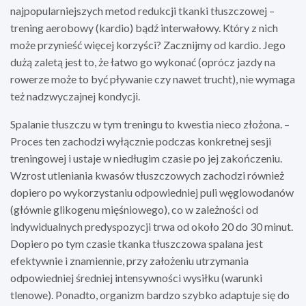
najpopularniejszych metod redukcji tkanki tłuszczowej –
trening aerobowy (kardio) bądź interwałowy. Który z nich
może przynieść więcej korzyści? Zacznijmy od kardio. Jego
dużą zaletą jest to, że łatwo go wykonać (oprócz jazdy na
rowerze może to być pływanie czy nawet trucht), nie wymaga
też nadzwyczajnej kondycji.
Spalanie tłuszczu w tym treningu to kwestia nieco złożona. –
Proces ten zachodzi wyłącznie podczas konkretnej sesji
treningowej i ustaje w niedługim czasie po jej zakończeniu.
Wzrost utleniania kwasów tłuszczowych zachodzi również
dopiero po wykorzystaniu odpowiedniej puli węglowodanów
(głównie glikogenu mięśniowego), co w zależności od
indywidualnych predyspozycji trwa od około 20 do 30 minut.
Dopiero po tym czasie tkanka tłuszczowa spalana jest
efektywnie i znamiennie, przy założeniu utrzymania
odpowiedniej średniej intensywności wysiłku (warunki
tlenowe). Ponadto, organizm bardzo szybko adaptuje się do