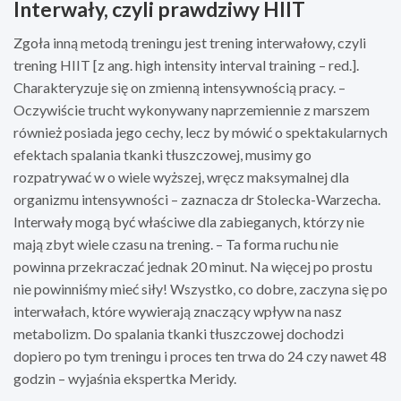
Interwały, czyli prawdziwy HIIT
Zgoła inną metodą treningu jest trening interwałowy, czyli
trening HIIT [z ang. high intensity interval training – red.].
Charakteryzuje się on zmienną intensywnością pracy. –
Oczywiście trucht wykonywany naprzemiennie z marszem
również posiada jego cechy, lecz by mówić o spektakularnych
efektach spalania tkanki tłuszczowej, musimy go
rozpatrywać w o wiele wyższej, wręcz maksymalnej dla
organizmu intensywności – zaznacza dr Stolecka-Warzecha.
Interwały mogą być właściwe dla zabieganych, którzy nie
mają zbyt wiele czasu na trening. – Ta forma ruchu nie
powinna przekraczać jednak 20 minut. Na więcej po prostu
nie powinniśmy mieć siły! Wszystko, co dobre, zaczyna się po
interwałach, które wywierają znaczący wpływ na nasz
metabolizm. Do spalania tkanki tłuszczowej dochodzi
dopiero po tym treningu i proces ten trwa do 24 czy nawet 48
godzin – wyjaśnia ekspertka Meridy.