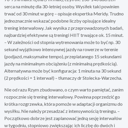
serca na minutę dla 30-letniej osoby. Wysiłek taki powinien
trwać od 30 minut w górę – opisuje ekspertka Meridy. Trudno
jednoznacznie wskazać podobne liczby opisujące idealny
trening interwałowy. Jak wynika z przeprowadzonych badań,
najbardziej efektywne są treningi HIIT trwające ok. 15 minut.
– W zależności od stopnia wytrenowania może to być np. 30
sekund wyjątkowo intensywnej jazdy na rowerze w terenie
(podjazd, maksymalne tempo), przeplatanego 15 sekundami
jazdy na minimalnym obciążeniu (z minimalną prędkością).
Alternatywna może być konfiguracja: 1 minuta na 30 sekund
(2 prędkości = 1 interwał) – tłumaczy dr Stolecka-Warzecha.
Nie od razu Rzym zbudowano, o czym warto pamiętać, zanim
rozpocznie się trening interwałowy. Powinna poprzedzić go
krótka rozgrzewka, która pomoże w adaptacji organizmu do
wysiłku. Nie należy przesadzać z intensywnością treningu. –
Początkowo dobrze jest zaplanować jedną sesję interwałów
w tygodniu, stopniowo zwiększając ich liczbę do dwóch i