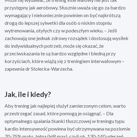
przystępny jak aerobowy. Słusznie uważa się go za bardzo
wymagający i niekoniecznie powinien on być najkrótszą
drogą do lepszej sylwetki dla osób o niskim stopniu
wytrenowania, otyłych czy w podeszłym wieku. – Jeśli
zachowają one jednak zdrowy rozsądek i dostosują wysiłek
do indywidualnych potrzeb, może się okazać, że
przeciwskazania te są bardzo względne i bledną przy
korzyściach, które wiążą się z treningiem interwałowym –
zapewnia dr Stolecka-Warzecha.
Jak, ile i kiedy?
Aby trening jak najlepiej służył zamierzonym celom, warto
przestrzegać zasad, które pomogą je osiągnąć. – Dla
optymalnego spalania tkanki tłuszczowej w treningu typu
kardio intensywność powinna być utrzymywana na poziomie
70-75% maks. tętna (HR max), czyli ok. 130-140 uderzeń