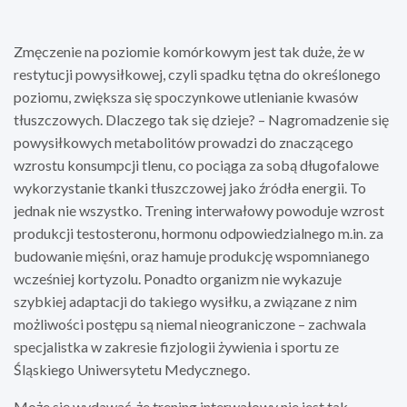
Zmęczenie na poziomie komórkowym jest tak duże, że w
restytucji powysiłkowej, czyli spadku tętna do określonego
poziomu, zwiększa się spoczynkowe utlenianie kwasów
tłuszczowych. Dlaczego tak się dzieje? – Nagromadzenie się
powysiłkowych metabolitów prowadzi do znaczącego
wzrostu konsumpcji tlenu, co pociąga za sobą długofalowe
wykorzystanie tkanki tłuszczowej jako źródła energii. To
jednak nie wszystko. Trening interwałowy powoduje wzrost
produkcji testosteronu, hormonu odpowiedzialnego m.in. za
budowanie mięśni, oraz hamuje produkcję wspomnianego
wcześniej kortyzolu. Ponadto organizm nie wykazuje
szybkiej adaptacji do takiego wysiłku, a związane z nim
możliwości postępu są niemal nieograniczone – zachwala
specjalistka w zakresie fizjologii żywienia i sportu ze
Śląskiego Uniwersytetu Medycznego.
Może się wydawać, że trening interwałowy nie jest tak