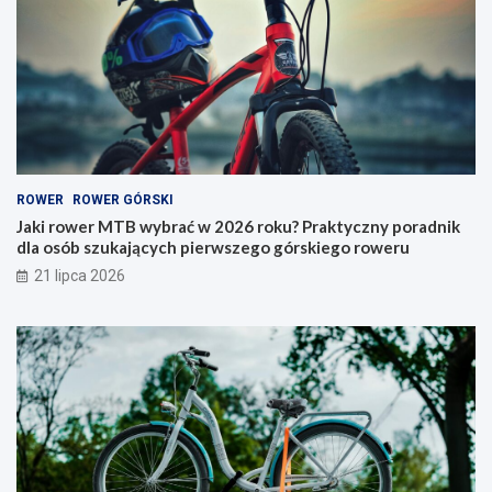
w
w
y
e
b
r
r
y
a
–
ć
j
w
a
2
k
0
i
ROWER
ROWER GÓRSKI
2
t
6
y
Jaki rower MTB wybrać w 2026 roku? Praktyczny poradnik
r
p
dla osób szukających pierwszego górskiego roweru
o
w
21 lipca 2026
k
y
u
b
?
r
P
a
r
ć
a
i
k
n
t
a
y
c
c
o