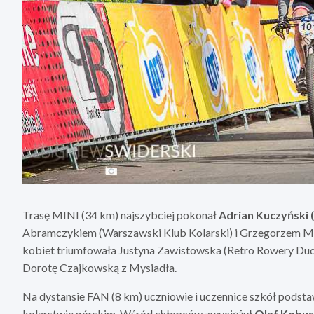
Trasę MINI (34 km) najszybciej pokonał
Adrian Kuczyński
Abramczykiem (Warszawski Klub Kolarski) i Grzegorzem Ma
kobiet triumfowała Justyna Zawistowska (Retro Rowery Dud
Dorotę Czajkowską z Mysiadła.
Na dystansie FAN (8 km) uczniowie i uczennice szkół podst
kolarstwie górskim. Wśród chłopców zwyciężył
Olaf Kobus 