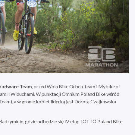
oudware Team
, przed Wola Bike Orbea Team i Mybike.pl.
czami i Widuchami. W punktacji Omnium Poland Bike wśród
am), a w gronie kobiet liderką jest Dorota Czajkowska
 w Radzyminie, gdzie odbędzie się IV etap LOTTO Poland Bike