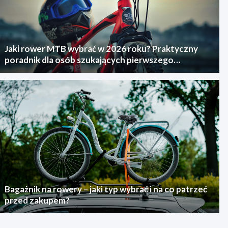
Jaki rower MTB wybrać w 2026 roku? Praktyczny
poradnik dla osób szukających pierwszego
górskiego roweru
Bagażnik na rowery – jaki typ wybrać i na co patrzeć
przed zakupem?