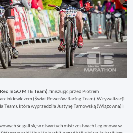
 (Red InGO MTB Team)
, finiszując przed Piotrem
rcinkiewiczem (Świat Rowerów Racing Team). W rywalizacji
a Team), która wyprzedziła Justynę Tarnowską (Wiązowna) i
awowych ścigali się w otwartych mistrzostwach Legionowa w
(Warszawski Klub Kolarski),
przed Mikołajem Łukasikiem