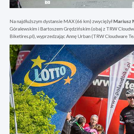
Na najdłuższym dystansie MAX (66 km) zwyciężył
Mariusz 
Góralewskim i Bartoszem Grędzińskim (obaj z TRW Cloudwa
Biketires.pl), wyprzedzając Annę Urban (TRW Cloudware Te