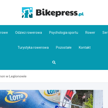
Bikepr
erowe
Odzież rowerowa
Psychologia sportu
Rower
Ser
Turystyka rowerowa
Pozostałe
Kontakt
thon w Legionowie