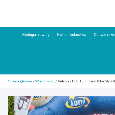
Skip
to
content
Ekologia i rowery
Historia kolarstwa
Obuwie row
Strona główna
Wiadomości
Relacja z LOTTO Poland Bike Mara