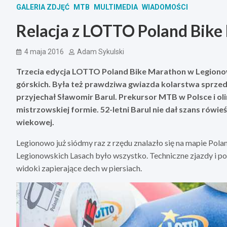
GALERIA ZDJĘĆ
MTB
MULTIMEDIA
WIADOMOŚCI
Relacja z LOTTO Poland Bik
4 maja 2016
Adam Sykulski
Trzecia edycja LOTTO Poland Bike Marathon w Legiono
górskich. Była też prawdziwa gwiazda kolarstwa sprze
przyjechał Sławomir Barul. Prekursor MTB w Polsce i oli
mistrzowskiej formie. 52-letni Barul nie dał szans rówie
wiekowej.
Legionowo już siódmy raz z rzędu znalazło się na mapie Po
Legionowskich Lasach było wszystko. Techniczne zjazdy i pod
widoki zapierające dech w piersiach.