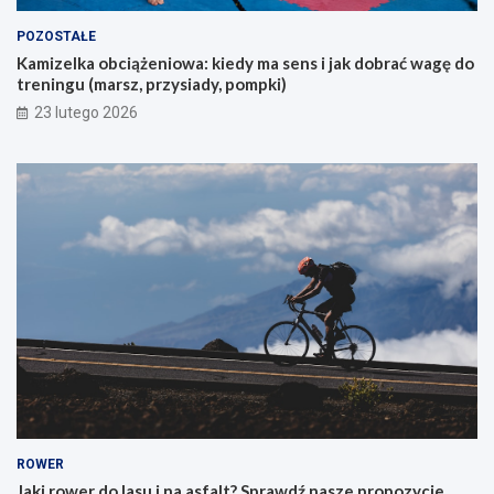
c
y
POZOSTAŁE
c
Kamizelka obciążeniowa: kiedy ma sens i jak dobrać wagę do
h
treningu (marsz, przysiady, pompki)
p
i
23 lutego 2026
e
r
w
s
z
e
g
o
g
ó
r
s
k
i
e
g
o
ROWER
r
Jaki rower do lasu i na asfalt? Sprawdź nasze propozycje