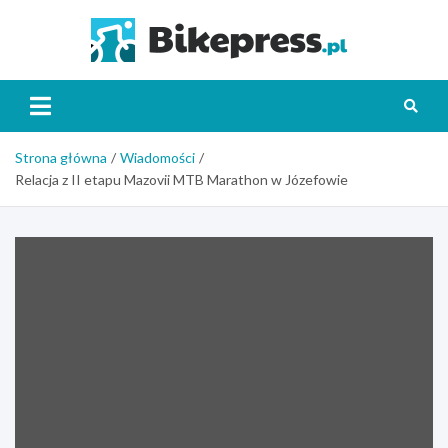
Skip
to
Bikepr
content
Strona główna
Wiadomości
Relacja z II etapu Mazovii MTB Marathon w Józefowie