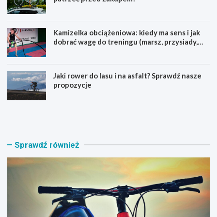
Kamizelka obciążeniowa: kiedy ma sens i jak
dobrać wagę do treningu (marsz, przysiady,
pompki)
Jaki rower do lasu i na asfalt? Sprawdź nasze
propozycje
J
B
a
a
k
g
i
a
r
ż
Sprawdź również
o
n
w
i
e
k
r
n
M
a
T
r
B
o
w
w