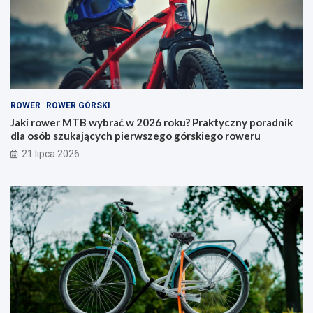
y
e
b
r
r
y
a
–
ć
j
w
a
2
k
0
i
ROWER
ROWER GÓRSKI
2
t
6
y
Jaki rower MTB wybrać w 2026 roku? Praktyczny poradnik
r
p
dla osób szukających pierwszego górskiego roweru
o
w
21 lipca 2026
k
y
u
b
?
r
P
a
r
ć
a
i
k
n
t
a
y
c
c
o
z
p
n
a