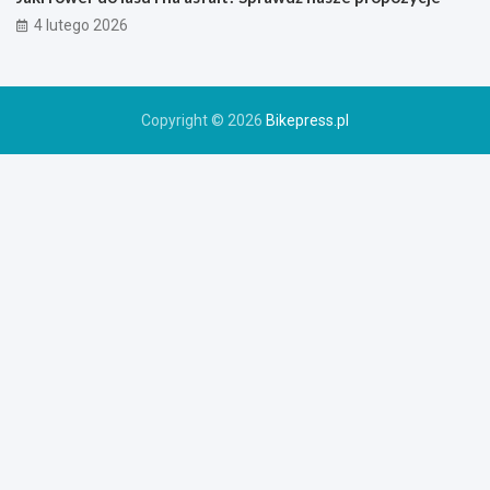
o
4 lutego 2026
w
e
r
u
Copyright © 2026
Bikepress.pl