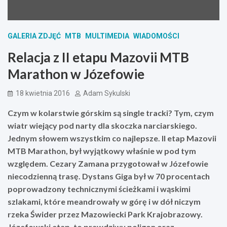
GALERIA ZDJĘĆ
MTB
MULTIMEDIA
WIADOMOŚCI
Relacja z II etapu Mazovii MTB
Marathon w Józefowie
18 kwietnia 2016
Adam Sykulski
Czym w kolarstwie górskim są single tracki? Tym, czym
wiatr wiejący pod narty dla skoczka narciarskiego.
Jednym słowem wszystkim co najlepsze. II etap Mazovii
MTB Marathon, był wyjątkowy właśnie w pod tym
względem. Cezary Zamana przygotował w Józefowie
niecodzienną trasę. Dystans Giga był w 70 procentach
poprowadzony technicznymi ścieżkami i wąskimi
szlakami, które meandrowały w górę i w dół niczym
rzeka Świder przez Mazowiecki Park Krajobrazowy.
Józefowski etap, to prawdziwy poligon oraz