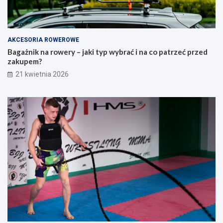
p
r
o
z
r
e
a
ć
AKCESORIA ROWEROWE
d
p
Bagażnik na rowery – jaki typ wybrać i na co patrzeć przed
n
r
zakupem?
i
z
21 kwietnia 2026
k
e
d
d
l
z
a
a
o
k
s
u
ó
p
b
e
s
m
z
?
u
k
a
j
ą
c