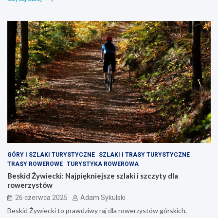
GÓRY I SZLAKI TURYSTYCZNE
SZLAKI I TRASY TURYSTYCZNE
TRASY ROWEROWE
TURYSTYKA ROWEROWA
Beskid Żywiecki: Najpiękniejsze szlaki i szczyty dla
rowerzystów
26 czerwca 2025
Adam Sykulski
Beskid Żywiecki to prawdziwy raj dla rowerzystów górskich,