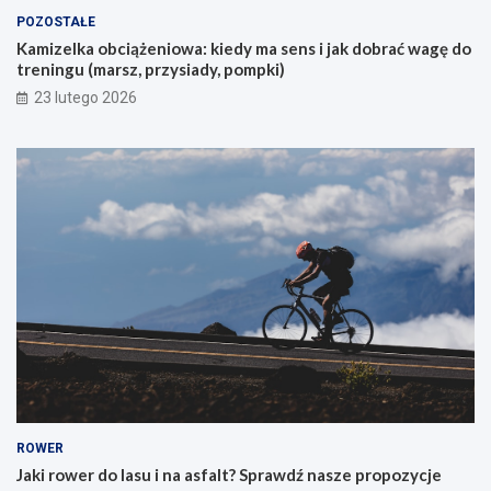
y
POZOSTAŁE
c
Kamizelka obciążeniowa: kiedy ma sens i jak dobrać wagę do
h
treningu (marsz, przysiady, pompki)
p
i
23 lutego 2026
e
r
w
s
z
e
g
o
g
ó
r
s
k
i
e
g
o
ROWER
r
Jaki rower do lasu i na asfalt? Sprawdź nasze propozycje
o