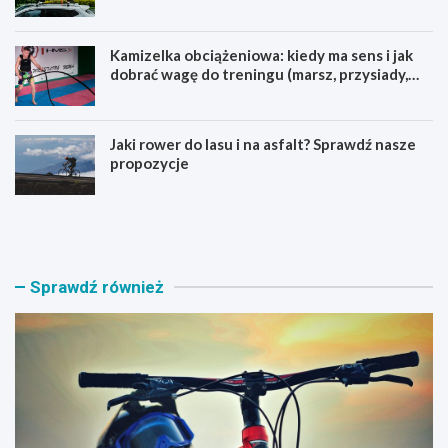
Kamizelka obciążeniowa: kiedy ma sens i jak
dobrać wagę do treningu (marsz, przysiady,
pompki)
Jaki rower do lasu i na asfalt? Sprawdź nasze
propozycje
J
B
a
a
k
g
i
a
r
ż
Sprawdź również
o
n
w
i
e
k
r
n
M
a
T
r
B
o
w
w
y
e