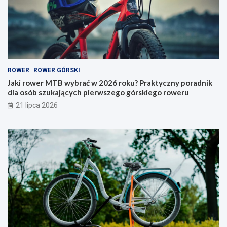
b
r
r
y
a
–
ć
j
w
a
2
k
0
i
ROWER
ROWER GÓRSKI
2
t
6
y
Jaki rower MTB wybrać w 2026 roku? Praktyczny poradnik
r
p
dla osób szukających pierwszego górskiego roweru
o
w
21 lipca 2026
k
y
u
b
?
r
P
a
r
ć
a
i
k
n
t
a
y
c
c
o
z
p
n
a
y
t