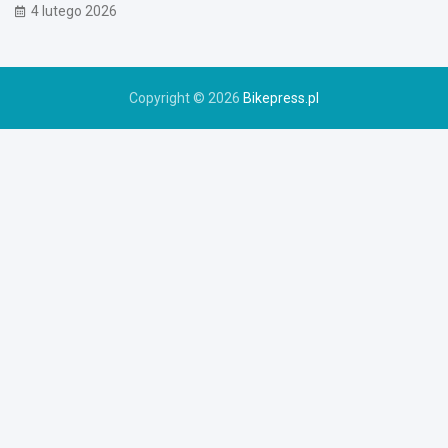
4 lutego 2026
w
e
r
u
Copyright © 2026
Bikepress.pl