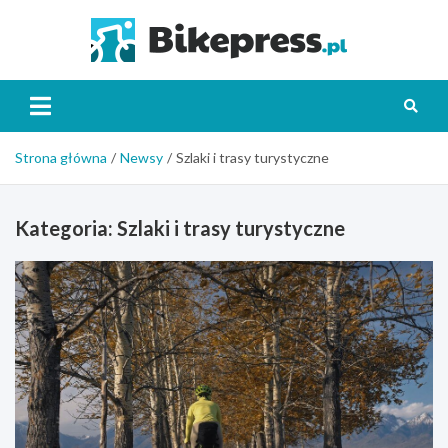
Skip
to
Bikepr
content
Strona główna
Newsy
Szlaki i trasy turystyczne
Kategoria:
Szlaki i trasy turystyczne