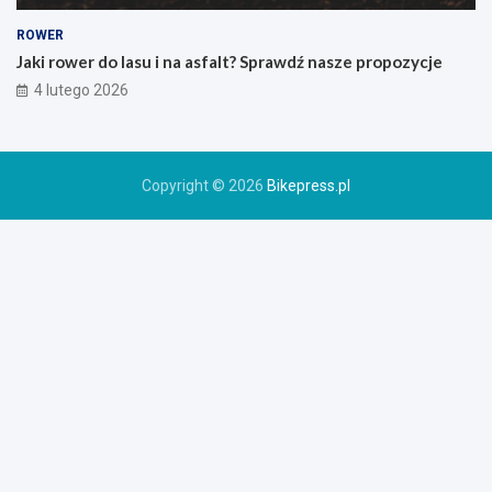
g
o
ROWER
r
Jaki rower do lasu i na asfalt? Sprawdź nasze propozycje
o
4 lutego 2026
w
e
r
u
Copyright © 2026
Bikepress.pl