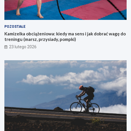
a
j
ą
c
y
POZOSTAŁE
c
Kamizelka obciążeniowa: kiedy ma sens i jak dobrać wagę do
h
treningu (marsz, przysiady, pompki)
p
i
23 lutego 2026
e
r
w
s
z
e
g
o
g
ó
r
s
k
i
e