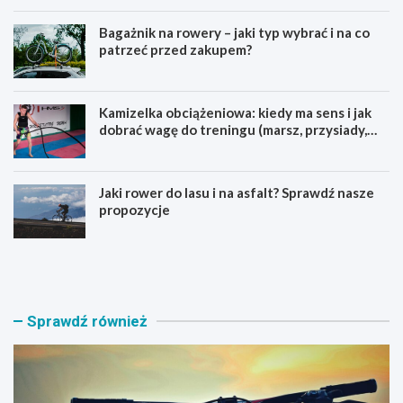
Bagażnik na rowery – jaki typ wybrać i na co
patrzeć przed zakupem?
Kamizelka obciążeniowa: kiedy ma sens i jak
dobrać wagę do treningu (marsz, przysiady,
pompki)
Jaki rower do lasu i na asfalt? Sprawdź nasze
propozycje
J
B
a
a
k
g
i
a
r
ż
Sprawdź również
o
n
w
i
e
k
r
n
M
a