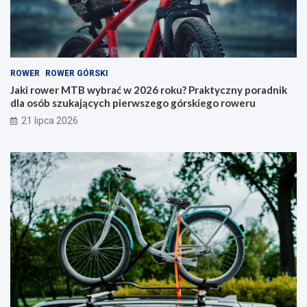
a
–
ć
j
w
a
2
k
0
i
ROWER
ROWER GÓRSKI
2
t
6
y
Jaki rower MTB wybrać w 2026 roku? Praktyczny poradnik
r
p
dla osób szukających pierwszego górskiego roweru
o
w
21 lipca 2026
k
y
u
b
?
r
P
a
r
ć
a
i
k
n
t
a
y
c
c
o
z
p
n
a
y
t
p
r