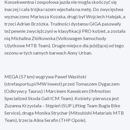
Konsekwentna i zespołowa jazda nie mogła skończyć się
inaczej i cała trójka razem wjechała na metę. Do zwycięstwa
wyznaczono Mariusza Kozaka, drugi był Wojciech Halejak, a
trzeci Adrian Brzózka. Trudności dystansu GIGA pasowały
też pewnie zwyciężczyni w klasyfikacji PRO kobiet, a została
nią Michalina Ziółkowska (Volkswagen Samochody
Użytkowe MTB Team). Drugie miejsce dla jeżdżącej od tego
sezonu w tych samych barwach Anny Urban.
MEGA (57 km) wygrywa Paweł Wasiński
(strefasportu.pl/MW Inwest) przed Tomaszem Dygaczem
(Odkrywcy Taurus) i Marcinem Kawalcem (IMmotion
Specialized Skoda Gall ICM Team). Kobiety: pierwsza jest
Zuzanna Krzystała – Stępień (SUP Lifting Team Bugla Bike
Service), druga Monika Strychar (Mitsubishi Materials MTB
Team), trzecia Alina Serafin (THP Opole).