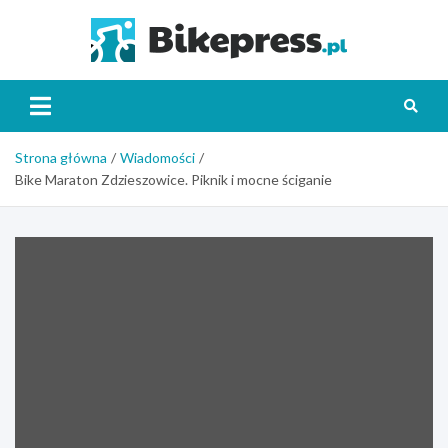
Skip
to
Bikepr
content
Strona główna
Wiadomości
Bike Maraton Zdzieszowice. Piknik i mocne ściganie