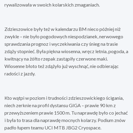
rywalizowała w swoich kolarskich zmaganiach.
Zdzieszowice były też w kalendarzu BM nieco później niż
zwykle – nie było pogodowych niespodzianek, nerwowego
sprawdzania prognoz i wyczekiwania czy śnieg na trasie
zdąży stopnieć. Była piękna wiosenna, wręcz letnia, pogoda, a
kwitnący na żółto rzepak zastąpiły czerwone maki.
Wiosenne błoto też zdążyło już wyschnąć, nie odbierając
radości z jazdy.
Kto wątpi w poziom i trudności zdzieszowickiego ścigania,
niech zerknie na profil dystansu GIGA – prawie 90 km z
przewyższeniem prawie 1500 m. Tu naprawdę było co jechać
i była to trasa dla naprawdę mocnych kolarzy. Podium znów
padło łupem teamu UCI MTB JBG2 Cryospace.