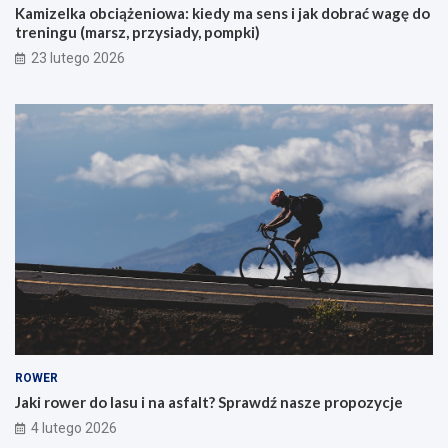
Kamizelka obciążeniowa: kiedy ma sens i jak dobrać wagę do
h
treningu (marsz, przysiady, pompki)
p
i
23 lutego 2026
e
r
w
s
z
e
g
o
g
ó
r
s
k
i
e
g
o
ROWER
r
Jaki rower do lasu i na asfalt? Sprawdź nasze propozycje
o
4 lutego 2026
w