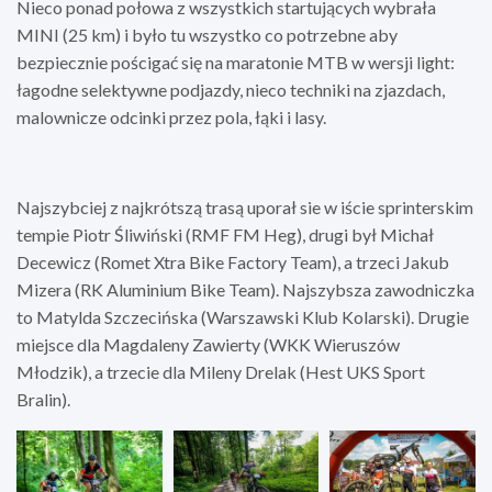
Nieco ponad połowa z wszystkich startujących wybrała
MINI (25 km) i było tu wszystko co potrzebne aby
bezpiecznie pościgać się na maratonie MTB w wersji light:
łagodne selektywne podjazdy, nieco techniki na zjazdach,
malownicze odcinki przez pola, łąki i lasy.
Najszybciej z najkrótszą trasą uporał sie w iście sprinterskim
tempie Piotr Śliwiński (RMF FM Heg), drugi był Michał
Decewicz (Romet Xtra Bike Factory Team), a trzeci Jakub
Mizera (RK Aluminium Bike Team). Najszybsza zawodniczka
to Matylda Szczecińska (Warszawski Klub Kolarski). Drugie
miejsce dla Magdaleny Zawierty (WKK Wieruszów
Młodzik), a trzecie dla Mileny Drelak (Hest UKS Sport
Bralin).