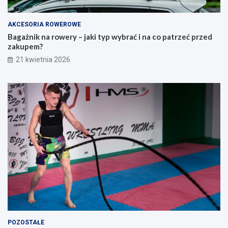
o
z
r
e
a
ć
AKCESORIA ROWEROWE
d
p
Bagażnik na rowery – jaki typ wybrać i na co patrzeć przed
n
r
zakupem?
i
z
21 kwietnia 2026
k
e
d
d
l
z
a
a
o
k
s
u
ó
p
b
e
s
m
z
?
u
k
a
j
ą
c
y
POZOSTAŁE
c