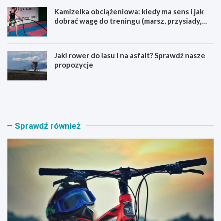
Kamizelka obciążeniowa: kiedy ma sens i jak
dobrać wagę do treningu (marsz, przysiady,
pompki)
Jaki rower do lasu i na asfalt? Sprawdź nasze
propozycje
J
B
a
a
k
g
i
a
r
ż
Sprawdź również
o
n
w
i
e
k
r
n
M
a
T
r
B
o
w
w
y
e
b
r
r
y