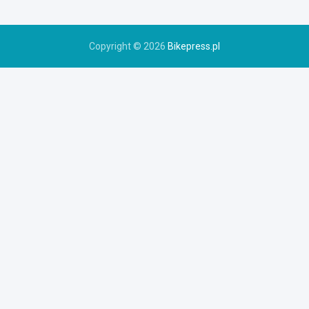
e
r
u
Copyright © 2026
Bikepress.pl