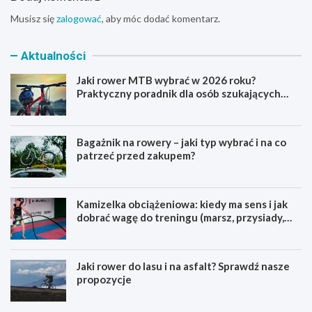
Musisz się
zalogować
, aby móc dodać komentarz.
Aktualności
Jaki rower MTB wybrać w 2026 roku?
Praktyczny poradnik dla osób szukających
pierwszego górskiego roweru
Bagażnik na rowery – jaki typ wybrać i na co
patrzeć przed zakupem?
Kamizelka obciążeniowa: kiedy ma sens i jak
dobrać wagę do treningu (marsz, przysiady,
pompki)
Jaki rower do lasu i na asfalt? Sprawdź nasze
propozycje
J
B