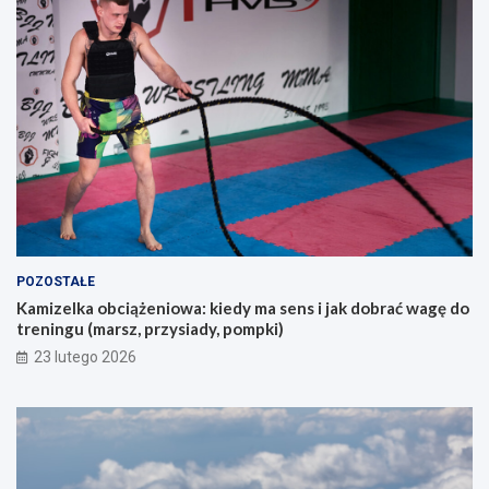
o
k
s
u
ó
p
b
e
s
m
z
?
u
k
a
j
ą
c
y
POZOSTAŁE
c
Kamizelka obciążeniowa: kiedy ma sens i jak dobrać wagę do
h
treningu (marsz, przysiady, pompki)
p
i
23 lutego 2026
e
r
w
s
z
e