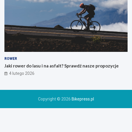
g
o
g
ó
r
s
k
i
e
g
o
ROWER
r
Jaki rower do lasu i na asfalt? Sprawdź nasze propozycje
o
4 lutego 2026
w
e
r
u
Copyright © 2026
Bikepress.pl