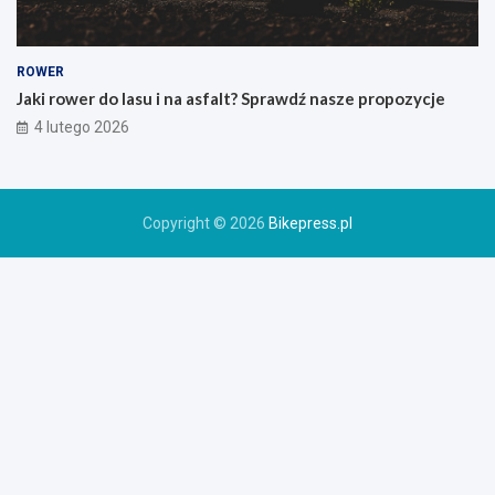
i
e
g
o
ROWER
r
Jaki rower do lasu i na asfalt? Sprawdź nasze propozycje
o
4 lutego 2026
w
e
r
u
Copyright © 2026
Bikepress.pl