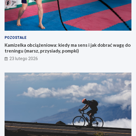
k
a
j
ą
c
y
POZOSTAŁE
c
Kamizelka obciążeniowa: kiedy ma sens i jak dobrać wagę do
h
treningu (marsz, przysiady, pompki)
p
i
23 lutego 2026
e
r
w
s
z
e
g
o
g
ó
r
s
k