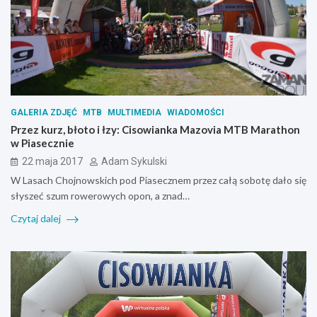
GALERIA ZDJĘĆ
MTB
MULTIMEDIA
WIADOMOŚCI
Przez kurz, błoto i łzy: Cisowianka Mazovia MTB Marathon
w Piasecznie
22 maja 2017
Adam Sykulski
W Lasach Chojnowskich pod Piasecznem przez całą sobotę dało się
słyszeć szum rowerowych opon, a znad…
Czytaj dalej