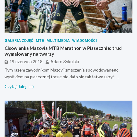
GALERIA ZDJĘĆ
MTB
MULTIMEDIA
WIADOMOŚCI
Cisowianka Mazovia MTB Marathon w Piasecznie: trud
wymalowany na twarzy
19 czerwca 2018
Adam Sykulski
Tym razem zawodnikom Mazovii zmęczenia spowodowanego
wysiłkiem na piasecznej trasie nie dało się tak łatwo ukryć.…
Czytaj dalej