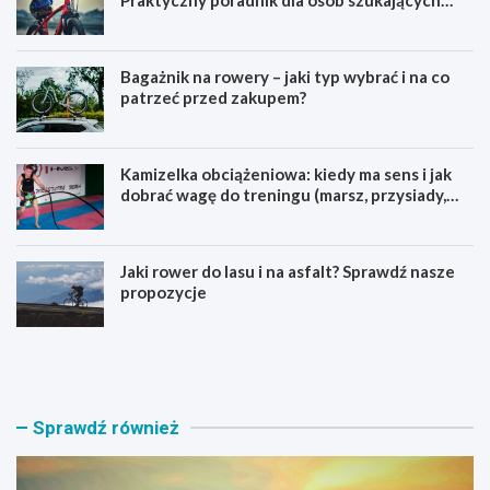
pierwszego górskiego roweru
Bagażnik na rowery – jaki typ wybrać i na co
patrzeć przed zakupem?
Kamizelka obciążeniowa: kiedy ma sens i jak
dobrać wagę do treningu (marsz, przysiady,
pompki)
Jaki rower do lasu i na asfalt? Sprawdź nasze
propozycje
J
B
a
a
k
g
i
a
r
ż
Sprawdź również
o
n
w
i
e
k
r
n