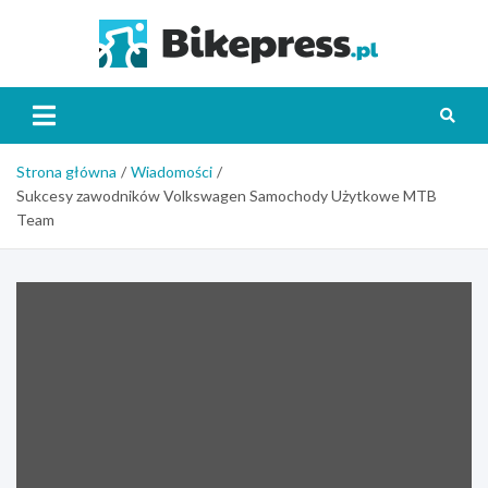
Skip
to
Bikepr
content
Strona główna
Wiadomości
Sukcesy zawodników Volkswagen Samochody Użytkowe MTB
Team