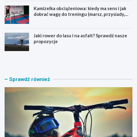
Kamizelka obciążeniowa: kiedy ma sens i jak
dobrać wagę do treningu (marsz, przysiady,
pompki)
Jaki rower do lasu i na asfalt? Sprawdź nasze
propozycje
J
B
a
a
k
g
i
a
r
ż
Sprawdź również
o
n
w
i
e
k
r
n
M
a
T
r
B
o
w
w
y
e
b
r