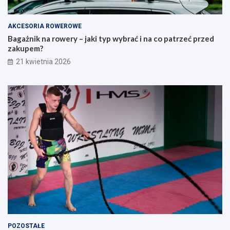
o
z
r
e
a
ć
AKCESORIA ROWEROWE
d
p
Bagażnik na rowery – jaki typ wybrać i na co patrzeć przed
n
r
zakupem?
i
z
21 kwietnia 2026
k
e
d
d
l
z
a
a
o
k
s
u
ó
p
b
e
s
m
z
?
u
k
a
j
ą
c
y
POZOSTAŁE
c