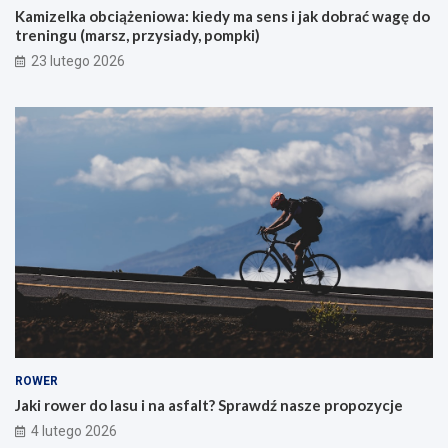
Kamizelka obciążeniowa: kiedy ma sens i jak dobrać wagę do
h
treningu (marsz, przysiady, pompki)
p
i
23 lutego 2026
e
r
w
s
z
e
g
o
g
ó
r
s
k
i
e
g
o
ROWER
r
Jaki rower do lasu i na asfalt? Sprawdź nasze propozycje
o
4 lutego 2026
w