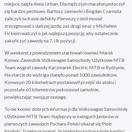
miejsce zajęła Anna Urban. Dla mężczyzn maraton potoczył
się bardzo pechowo. Bartosz Janowski i Bogdan Czarnota
zaliczyli na trasie defekty. Pierwszy z nich musiał
zrezygnować z dalszej jazdy, zaś drugi wraz z Michałem
Fickiem walczył o jak najlepszą pozycję, aby ostatecznie
zakończyć zawody na 7. i 8. pozycji.
W weekend z powodzeniem startował również Marek
Konwa. Zawodnik Volkswagen Samochody Użytkowe MTB
Team wygrał zawody Kaczmarek Electric MTB w Rydzynie.
Na starcie do wyścigu stanęło ponad 1000 zawodników.
Konwa po 20 kilometrach postanowił przejść do ataku i
pozostałe 60 kilometrów pokonywał samotnie,
powiększając swoją przewagę.
To nie koniec dobrych informacji dla Volkswagen Samochody
Użytkowe MTB Team. Najlepszy w kategorii juniorów w
pierwszych zawodach Pucharu Polski okazał się Piotr
Kryński. Trzeba przyznać, że białostocka trasa była bardzo