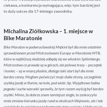
ciekawa, a konkurencja wymagająca, więc tym bardziej jest
to duży sukces dla 17-letniego zawodnika.
Michalina Ziółkowska – 1. miejsce w
Bike Maratonie
Bike Maraton w podwrocławskiej Miękini był dla mnie ostatnim
sprawdzianem przed Mistrzostwami Europy w Maratonie MTB,
które w najbliższą niedzielę odbędą się we włoskim Spilimbergo.
Mistrzostwa co prawda są w górach, ale połowa trasy – początek
i koniec – są w miarę płaskie, dlatego taki start był dla mnie
bardzo cenny. Mogłam poćwiczyć moje słabe strony, szczególnie
szybką jazdę w tłumie, na kole, pod wiatr, itp. Wyjątkowo ładna
pogoda i suche warunki sprawiły, że tym razem wyścig był bardzo
szybki. Mimo, że dobrze znam tamtejsze single, to zaskoczyła
mnie zmiana kierunku jazdy rund w okolicach Wojnowic, ale i tak
wciąż były to najciekawsze fragmenty tego wyścigu. Udało mi się