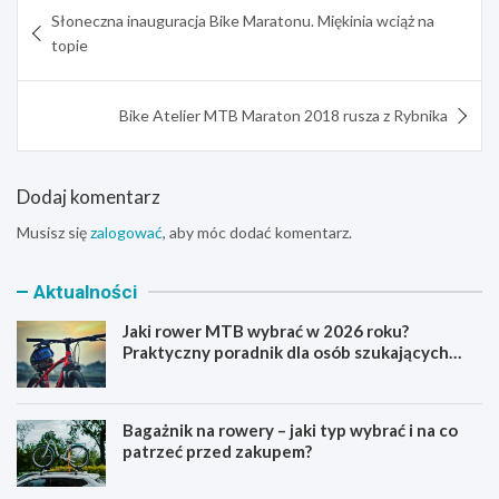
Nawigacja
Słoneczna inauguracja Bike Maratonu. Miękinia wciąż na
wpisu
topie
Bike Atelier MTB Maraton 2018 rusza z Rybnika
Dodaj komentarz
Musisz się
zalogować
, aby móc dodać komentarz.
Aktualności
Jaki rower MTB wybrać w 2026 roku?
Praktyczny poradnik dla osób szukających
pierwszego górskiego roweru
Bagażnik na rowery – jaki typ wybrać i na co
patrzeć przed zakupem?