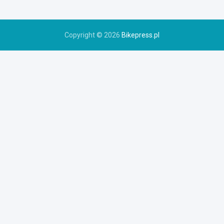
e
r
u
Copyright © 2026
Bikepress.pl