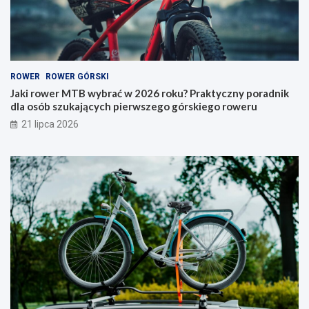
r
y
a
–
ć
j
w
a
2
k
0
i
ROWER
ROWER GÓRSKI
2
t
6
y
Jaki rower MTB wybrać w 2026 roku? Praktyczny poradnik
r
p
dla osób szukających pierwszego górskiego roweru
o
w
21 lipca 2026
k
y
u
b
?
r
P
a
r
ć
a
i
k
n
t
a
y
c
c
o
z
p
n
a
y
t
p
r