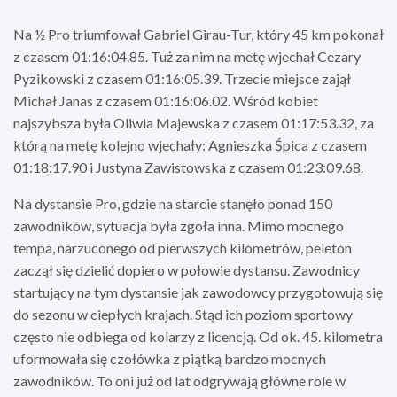
Na ½ Pro triumfował Gabriel Girau-Tur, który 45 km pokonał
z czasem 01:16:04.85. Tuż za nim na metę wjechał Cezary
Pyzikowski z czasem 01:16:05.39. Trzecie miejsce zajął
Michał Janas z czasem 01:16:06.02. Wśród kobiet
najszybsza była Oliwia Majewska z czasem 01:17:53.32, za
którą na metę kolejno wjechały: Agnieszka Śpica z czasem
01:18:17.90 i Justyna Zawistowska z czasem 01:23:09.68.
Na dystansie Pro, gdzie na starcie stanęło ponad 150
zawodników, sytuacja była zgoła inna. Mimo mocnego
tempa, narzuconego od pierwszych kilometrów, peleton
zaczął się dzielić dopiero w połowie dystansu. Zawodnicy
startujący na tym dystansie jak zawodowcy przygotowują się
do sezonu w ciepłych krajach. Stąd ich poziom sportowy
często nie odbiega od kolarzy z licencją. Od ok. 45. kilometra
uformowała się czołówka z piątką bardzo mocnych
zawodników. To oni już od lat odgrywają główne role w