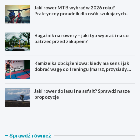
Jaki rower MTB wybrać w 2026 roku?
Praktyczny poradnik dla osób szukających
pierwszego górskiego roweru
Bagażnik na rowery – jaki typ wybrać i na co
patrzeć przed zakupem?
Kamizelka obciążeniowa: kiedy ma sens i jak
dobrać wagę do treningu (marsz, przysiady,
pompki)
Jaki rower do lasu i na asfalt? Sprawdź nasze
propozycje
J
B
a
a
k
g
i
a
r
ż
Sprawdź również
o
n