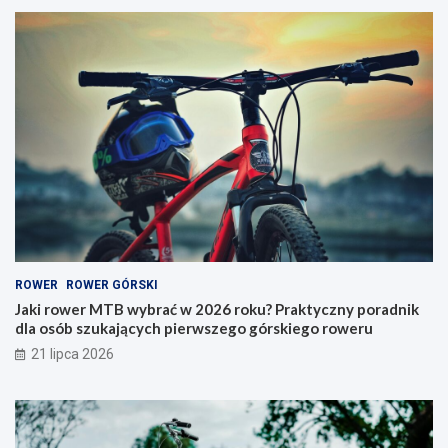
w
i
e
k
r
n
M
a
T
r
B
o
w
w
y
e
b
r
r
y
a
–
ć
j
w
a
2
k
0
i
ROWER
ROWER GÓRSKI
2
t
6
y
Jaki rower MTB wybrać w 2026 roku? Praktyczny poradnik
r
p
dla osób szukających pierwszego górskiego roweru
o
w
21 lipca 2026
k
y
u
b
?
r
P
a
r
ć