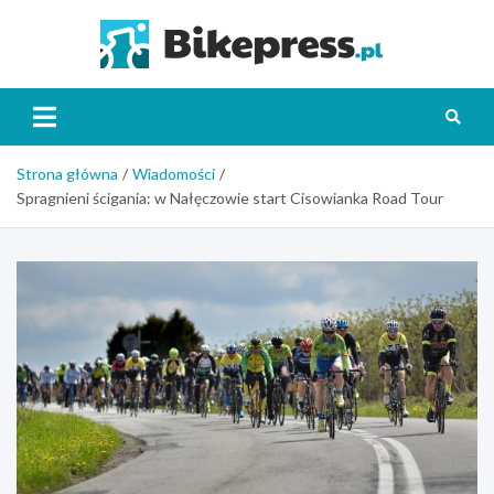
Skip
to
Bikepr
content
Strona główna
Wiadomości
Spragnieni ścigania: w Nałęczowie start Cisowianka Road Tour