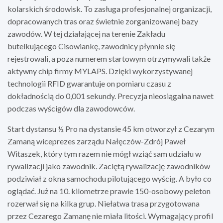
kolarskich środowisk. To zasługa profesjonalnej organizacji,
dopracowanych tras oraz świetnie zorganizowanej bazy
zawodów. W tej działającej na terenie Zakładu
butelkującego Cisowiankę, zawodnicy płynnie się
rejestrowali, a poza numerem startowym otrzymywali także
aktywny chip firmy MYLAPS. Dzięki wykorzystywanej
technologii RFID gwarantuje on pomiaru czasu z
dokładnością do 0,001 sekundy. Precyzja nieosiągalna nawet
podczas wyścigów dla zawodowców.
Start dystansu ½ Pro na dystansie 45 km otworzył z Cezarym
Zamaną wiceprezes zarządu Nałęczów-Zdrój Paweł
Witaszek, który tym razem nie mógł wziąć sam udziału w
rywalizacji jako zawodnik. Zaciętą rywalizację zawodników
podziwiał z okna samochodu pilotującego wyścig. A było co
oglądać. Już na 10. kilometrze prawie 150-osobowy peleton
rozerwał się na kilka grup. Niełatwa trasa przygotowana
przez Cezarego Zamanę nie miała litości. Wymagający profil