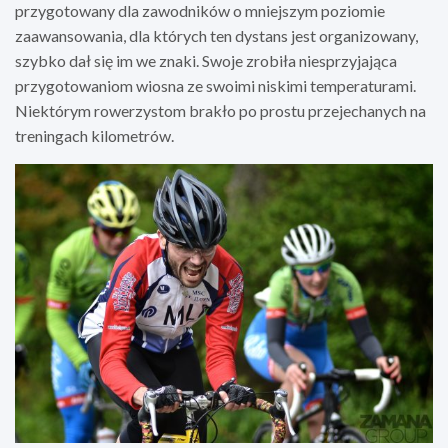
przygotowany dla zawodników o mniejszym poziomie
zaawansowania, dla których ten dystans jest organizowany,
szybko dał się im we znaki. Swoje zrobiła niesprzyjająca
przygotowaniom wiosna ze swoimi niskimi temperaturami.
Niektórym rowerzystom brakło po prostu przejechanych na
treningach kilometrów.