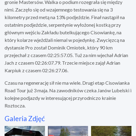
gronie Mastersów. Walka o podium rozegrała się między
nimi. Zaczęło się od wzajemnego testowania się na 3
kilometry przed metą na 13% podjeździe. Finał nastąpił na
ostatnim podjeździe, serpentynie wyłożonej kostką przy
głównym wejściu Zakładu butelkującego Cisowiankę, na
który kolarze wjeżdżali niemal w pojedynkę. Zwycięzcą na
dystansie Pro został Dominik Omiotek, który 90 km
przejechał z czasem 02:25:57.05. Tuż za nim wjechał Adrian
Jach z czasem 02:26:07.79. Trzecie miejsce zajął Adrian
Karpiuk z czasem 02:26:27.06.
Czasu na regenerację sił nie ma wiele. Drugi etap Cisowianka
Road Tour już 3 maja. Na zawodników czeka Janów Lubelski i
kolejne podjazdy w interesującej przyrodniczo krainie
Roztocza.
Galeria Zdjęć