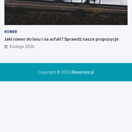
s
k
i
e
g
o
ROWER
r
Jaki rower do lasu i na asfalt? Sprawdź nasze propozycje
o
4 lutego 2026
w
e
r
u
Copyright © 2026
Bikepress.pl