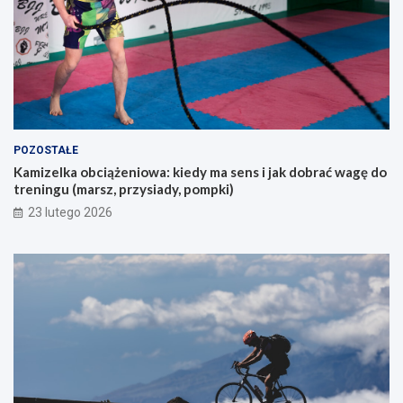
s
m
z
?
u
k
a
j
ą
c
y
POZOSTAŁE
c
Kamizelka obciążeniowa: kiedy ma sens i jak dobrać wagę do
h
treningu (marsz, przysiady, pompki)
p
i
23 lutego 2026
e
r
w
s
z
e
g
o
g
ó
r