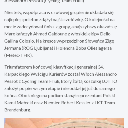
Alessandro Pessota (Cycling Team Friuli).
Niestety, współpraca w czołowej grupie nie układała się
najlepiej i peleton zdążył najść czołówkę. O kolejności na
mecie zadecydował finisz z grupy, a najszybszy okazał się
Marokańczyk Ahmed Galdoune z włoskiej ekipy Delio
Gallina Colosio. Na kresce wyprzedził on Słoweńca Zigę
Jermana (ROG Ljubljana) i Holendra Boba Olieslagersa
(Metec-THK).
Triumfatorem końcowej klasyfikacji generalnej 34.
Karpackiego Wyścigu Kurierów został Włoch Alessandro
Pessot z Cycling Team Friuli, który żółtą koszulkę LOTTO
założył po pierwszym etapie i nie oddał jej już do samego
końca. Obok niego na podium stanął reprezentant Polski
Kamil Małecki oraz Niemiec Robert Kessler z LKT Team
Brandenburg.