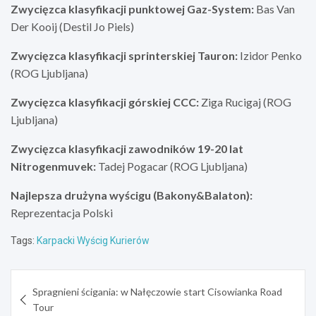
Zwycięzca klasyfikacji punktowej Gaz-System:
Bas Van
Der Kooij (Destil Jo Piels)
Zwycięzca klasyfikacji sprinterskiej Tauron:
Izidor Penko
(ROG Ljubljana)
Zwycięzca klasyfikacji górskiej CCC:
Ziga Rucigaj (ROG
Ljubljana)
Zwycięzca klasyfikacji zawodników 19-20 lat
Nitrogenmuvek:
Tadej Pogacar (ROG Ljubljana)
Najlepsza drużyna wyścigu (Bakony&Balaton):
Reprezentacja Polski
Tags:
Karpacki Wyścig Kurierów
Nawigacja
Spragnieni ścigania: w Nałęczowie start Cisowianka Road
wpisu
Tour