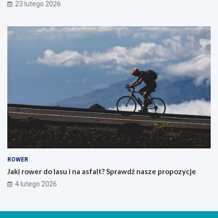
i
23 lutego 2026
e
r
w
s
z
e
g
o
g
ó
r
s
k
i
e
g
o
ROWER
r
Jaki rower do lasu i na asfalt? Sprawdź nasze propozycje
o
4 lutego 2026
w
e
r
u