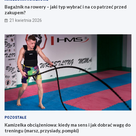
d
p
Bagażnik na rowery – jaki typ wybrać i na co patrzeć przed
n
r
zakupem?
i
z
21 kwietnia 2026
k
e
d
d
l
z
a
a
o
k
s
u
ó
p
b
e
s
m
z
?
u
k
a
j
ą
c
y
POZOSTAŁE
c
Kamizelka obciążeniowa: kiedy ma sens i jak dobrać wagę do
h
treningu (marsz, przysiady, pompki)
p