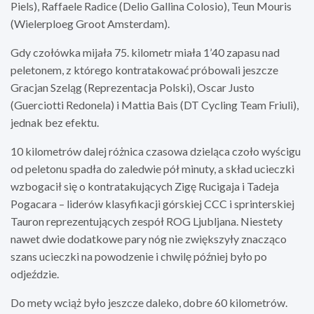
Piels), Raffaele Radice (Delio Gallina Colosio), Teun Mouris
(Wielerploeg Groot Amsterdam).
Gdy czołówka mijała 75. kilometr miała 1’40 zapasu nad
peletonem, z którego kontratakować próbowali jeszcze
Gracjan Szeląg (Reprezentacja Polski), Oscar Justo
(Guerciotti Redonela) i Mattia Bais (DT Cycling Team Friuli),
jednak bez efektu.
10 kilometrów dalej różnica czasowa dzieląca czoło wyścigu
od peletonu spadła do zaledwie pół minuty, a skład ucieczki
wzbogacił się o kontratakujących Zigę Rucigaja i Tadeja
Pogacara – liderów klasyfikacji górskiej CCC i sprinterskiej
Tauron reprezentujących zespół ROG Ljubljana. Niestety
nawet dwie dodatkowe pary nóg nie zwiększyły znacząco
szans ucieczki na powodzenie i chwilę później było po
odjeździe.
Do mety wciąż było jeszcze daleko, dobre 60 kilometrów.