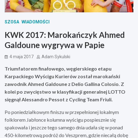
SZOSA
WIADOMOŚCI
KWK 2017: Marokańczyk Ahmed
Galdoune wygrywa w Papie
4 maja 2017
Adam Sykulski
Triumfatorem finałowego, węgierskiego etapu
Karpackiego Wyścigu Kurier
ó
w został marokański
zawodnik Ahmed Galdoune z Delio Gallina Colosio. Z
kolei po zwycięstwo w klasyfikacji generalnej LOTTO
sięgnął
Alessandro Pessot z Cycling Team Friuli.
Po poniedziałkowym finiszu w przepełnionej lokalnym
folklorem Jabłonce kolumna wyścigu pospiesznie się
spakowała i jeszcze tego samego dnia udała się w ponad
450-kilometrową podróż do Veszprem, gdzie niecałą dobę