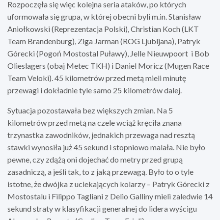
Rozpoczęła się więc kolejna seria ataków, po których
uformowała się grupa, w której obecni byli m.in. Stanisław
Aniołkowski (Reprezentacja Polski), Christian Koch (LKT
Team Brandenburg), Ziga Jarman (ROG Ljubljana), Patryk
Górecki (Pogoń Mostostal Puławy), Jelle Nieuwpoort i Bob
Olieslagers (obaj Metec TKH) i Daniel Moricz (Mugen Race
Team Veloki). 45 kilometrów przed metą mieli minutę
przewagi i dokładnie tyle samo 25 kilometrów dalej.
Sytuacja pozostawała bez większych zmian. Na 5
kilometrów przed metą na czele wciąż kręciła znana
trzynastka zawodników, jednakich przewaga nad resztą
stawki wynosiła już 45 sekund i stopniowo malała. Nie było
pewne, czy zdążą oni dojechać do metry przed grupą
zasadniczą, a jeśli tak, to z jaką przewagą. Było to o tyle
istotne, że dwójka z uciekających kolarzy – Patryk Górecki z
Mostostalu i Filippo Tagliani z Delio Galliny mieli zaledwie 14
sekund straty w klasyfikacji generalnej do lidera wyścigu