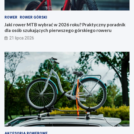
w
a
2
k
0
i
ROWER
ROWER GÓRSKI
2
t
6
y
Jaki rower MTB wybrać w 2026 roku? Praktyczny poradnik
r
p
dla osób szukających pierwszego górskiego roweru
o
w
21 lipca 2026
k
y
u
b
?
r
P
a
r
ć
a
i
k
n
t
a
y
c
c
o
z
p
n
a
y
t
p
r
o
z
r
e
a
ć
AKCESORIA ROWEROWE