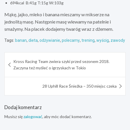
694kcal B:41g T:15g W:103g
Mąkę, jajko, mleko i banana mieszamy w mikserze na
jednolitą masę. Następnie masę wlewamy na patelnie i
smażymy. Na placek dodajemy twaróg wraz z dżemem.
Tags:
banan
,
dieta
,
odżywianie
,
polecamy
,
trening
,
wyścig
,
zawody
Nawigacja
Kross Racing Team zwiera szyki przed sezonem 2018.
wpisu
Zaczyna też myśleć o igrzyskach w Tokio
28 Uphill Race Śnieżka – 350 miejsc czeka
Dodaj komentarz
Musisz się
zalogować
, aby móc dodać komentarz.