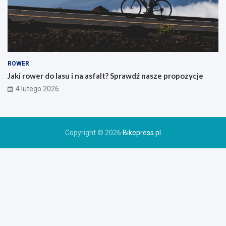
r
s
k
i
e
g
o
ROWER
r
Jaki rower do lasu i na asfalt? Sprawdź nasze propozycje
o
4 lutego 2026
w
e
r
u
Copyright © 2026
Bikepress.pl