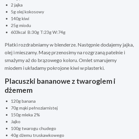
2 jajka
5g olej kokosowy
140g kiwi
25g miodu
603kcal B:30g T:23g W:74g
Płatki rozdrabniamy w blenderze. Następnie dodajemy jajka,
olej i mieszamy. Masę przenosimy na rozgrzaną patelnie i
smażymy aż do brązowego koloru. Omlet smarujemy
miodem i układamy pokrojone kiwi w plasterki.
Placuszki bananowe z twarogiem i
dżemem
120g banana
70g mąki pełnoziarnistej
150g mleka 2%
Jajko
100g twarogu chudego
40g dżemu truskawkowego