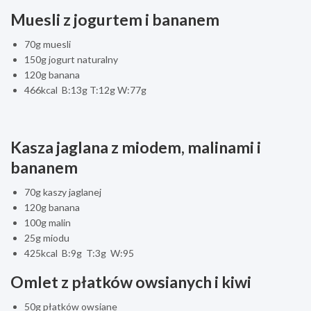
Muesli z jogurtem i bananem
70g muesli
150g jogurt naturalny
120g banana
466kcal B:13g T:12g W:77g
Kasza jaglana z miodem, malinami i
bananem
70g kaszy jaglanej
120g banana
100g malin
25g miodu
425kcal B:9g T:3g W:95
Omlet z płatków owsianych i kiwi
50g płatków owsiane