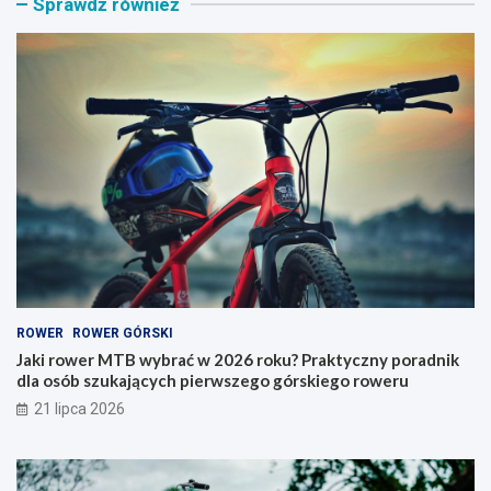
Sprawdź również
o
n
w
i
e
k
r
n
M
a
T
r
B
o
w
w
y
e
b
r
r
y
a
–
ć
j
w
a
2
k
0
i
ROWER
ROWER GÓRSKI
2
t
6
y
Jaki rower MTB wybrać w 2026 roku? Praktyczny poradnik
r
p
dla osób szukających pierwszego górskiego roweru
o
w
21 lipca 2026
k
y
u
b
?
r
P
a