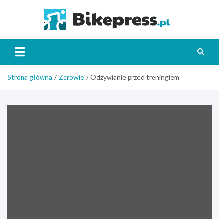
Skip
to
Bikepr
content
Strona główna
Zdrowie
Odżywianie przed treningiem