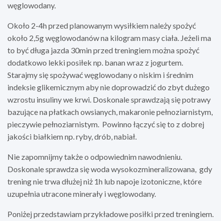
węglowodany.
Około 2-4h przed planowanym wysiłkiem należy spożyć
około 2,5g węglowodanów na kilogram masy ciała. Jeżeli ma
to być długa jazda 30min przed treningiem można spożyć
dodatkowo lekki posiłek np. banan wraz z jogurtem.
Starajmy się spożywać węglowodany o niskim i średnim
indeksie glikemicznym aby nie doprowadzić do zbyt dużego
wzrostu insuliny we krwi. Doskonale sprawdzają się potrawy
bazujące na płatkach owsianych, makaronie pełnoziarnistym,
pieczywie pełnoziarnistym. Powinno łączyć się to z dobrej
jakości białkiem np. ryby, drób, nabiał.
Nie zapomnijmy także o odpowiednim nawodnieniu.
Doskonale sprawdza się woda wysokozmineralizowana, gdy
trening nie trwa dłużej niż 1h lub napoje izotoniczne, które
uzupełnia utracone minerały i węglowodany.
Poniżej przedstawiam przykładowe posiłki przed treningiem.