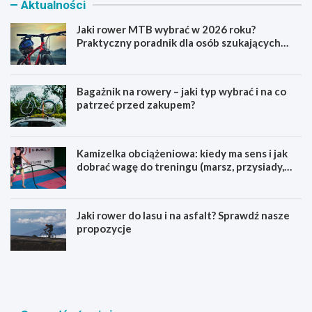
Aktualności
Jaki rower MTB wybrać w 2026 roku?
Praktyczny poradnik dla osób szukających
pierwszego górskiego roweru
Bagażnik na rowery – jaki typ wybrać i na co
patrzeć przed zakupem?
Kamizelka obciążeniowa: kiedy ma sens i jak
dobrać wagę do treningu (marsz, przysiady,
pompki)
Jaki rower do lasu i na asfalt? Sprawdź nasze
propozycje
J
B
a
a
k
g
i
a
r
ż