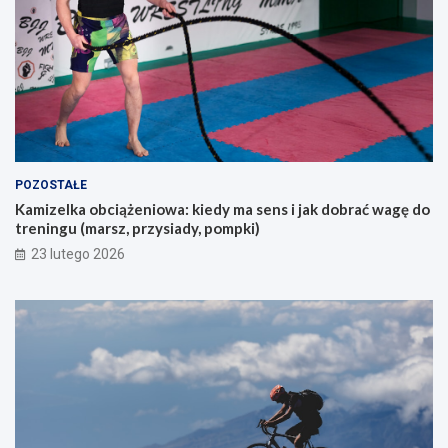
b
e
s
m
z
?
u
k
a
j
ą
c
y
POZOSTAŁE
c
Kamizelka obciążeniowa: kiedy ma sens i jak dobrać wagę do
h
treningu (marsz, przysiady, pompki)
p
i
23 lutego 2026
e
r
w
s
z
e
g
o
g
ó