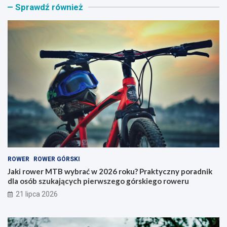
Sprawdź również
o
n
w
i
e
k
r
n
M
a
T
r
B
o
w
w
y
e
b
r
r
y
a
–
ć
j
w
a
2
k
0
i
ROWER
ROWER GÓRSKI
2
t
6
y
Jaki rower MTB wybrać w 2026 roku? Praktyczny poradnik
r
p
dla osób szukających pierwszego górskiego roweru
o
w
21 lipca 2026
k
y
u
b
?
r