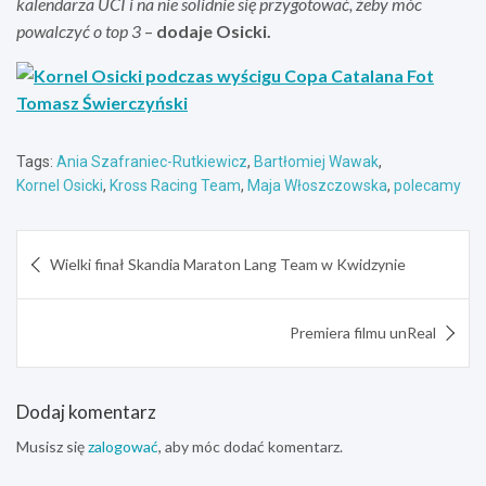
kalendarza UCI i na nie solidnie się przygotować, żeby móc
powalczyć o top 3
–
dodaje Osicki.
Tags:
Ania Szafraniec-Rutkiewicz
,
Bartłomiej Wawak
,
Kornel Osicki
,
Kross Racing Team
,
Maja Włoszczowska
,
polecamy
Nawigacja
Wielki finał Skandia Maraton Lang Team w Kwidzynie
wpisu
Premiera filmu unReal
Dodaj komentarz
Musisz się
zalogować
, aby móc dodać komentarz.