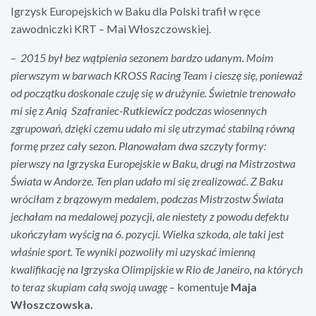
Igrzysk Europejskich w Baku dla Polski trafił w ręce
zawodniczki KRT – Mai Włoszczowskiej.
–
2015 był bez wątpienia sezonem bardzo udanym. Moim
pierwszym w barwach KROSS Racing Team i cieszę się, ponieważ
od początku doskonale czuję się w drużynie. Świetnie trenowało
mi się z Anią Szafraniec-Rutkiewicz podczas wiosennych
zgrupowań, dzięki czemu udało mi się utrzymać stabilną równą
formę przez cały sezon. Planowałam dwa szczyty formy:
pierwszy na Igrzyska Europejskie w Baku, drugi na Mistrzostwa
Świata w Andorze. Ten plan udało mi się zrealizować. Z Baku
wróciłam z brązowym medalem, podczas Mistrzostw Świata
jechałam na medalowej pozycji, ale niestety z powodu defektu
ukończyłam wyścig na 6. pozycji. Wielka szkoda, ale taki jest
właśnie sport. Te wyniki pozwoliły mi uzyskać imienną
kwalifikację na Igrzyska Olimpijskie w Rio de Janeiro, na których
to teraz skupiam całą swoją uwagę
– komentuje
Maja
Włoszczowska.