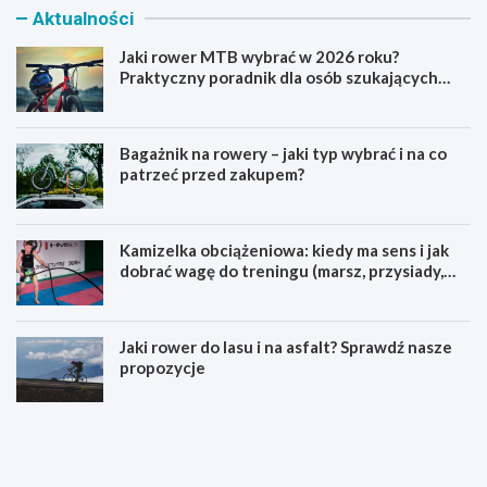
Aktualności
Jaki rower MTB wybrać w 2026 roku?
Praktyczny poradnik dla osób szukających
pierwszego górskiego roweru
Bagażnik na rowery – jaki typ wybrać i na co
patrzeć przed zakupem?
Kamizelka obciążeniowa: kiedy ma sens i jak
dobrać wagę do treningu (marsz, przysiady,
pompki)
Jaki rower do lasu i na asfalt? Sprawdź nasze
propozycje
J
B
a
a
k
g
i
a
r
ż