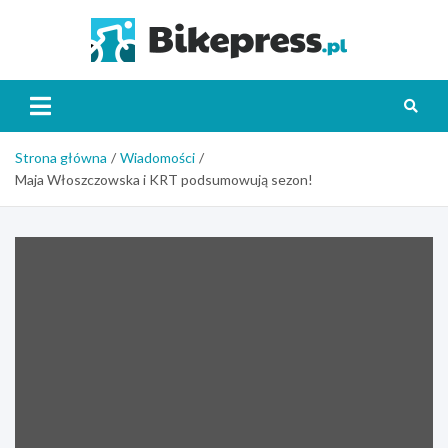
Skip
to
Bikepr
content
Strona główna
Wiadomości
Maja Włoszczowska i KRT podsumowują sezon!