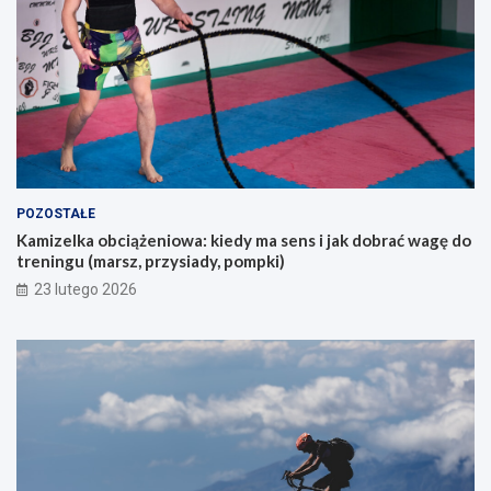
b
e
s
m
z
?
u
k
a
j
ą
c
y
POZOSTAŁE
c
Kamizelka obciążeniowa: kiedy ma sens i jak dobrać wagę do
h
treningu (marsz, przysiady, pompki)
p
i
23 lutego 2026
e
r
w
s
z
e
g
o
g
ó