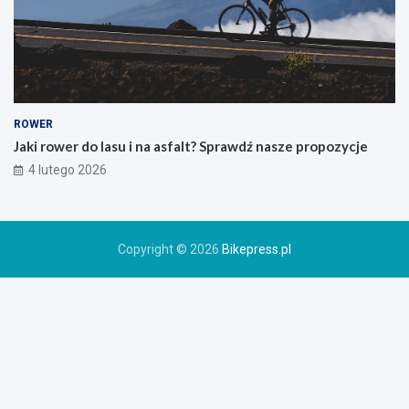
r
s
k
i
e
g
o
ROWER
r
Jaki rower do lasu i na asfalt? Sprawdź nasze propozycje
o
4 lutego 2026
w
e
r
u
Copyright © 2026
Bikepress.pl