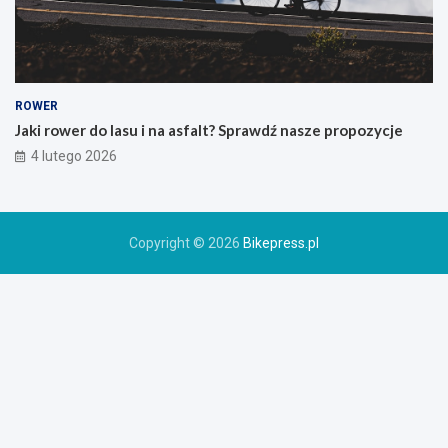
s
k
i
e
g
o
ROWER
r
Jaki rower do lasu i na asfalt? Sprawdź nasze propozycje
o
4 lutego 2026
w
e
r
u
Copyright © 2026
Bikepress.pl