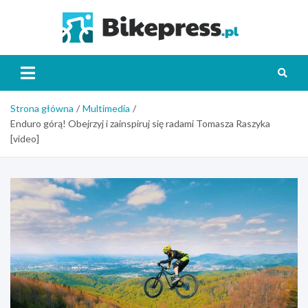
Skip
to
Bikepr
content
Strona główna
Multimedia
Enduro górą! Obejrzyj i zainspiruj się radami Tomasza Raszyka
[video]