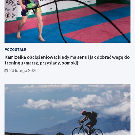
z
?
u
k
a
j
ą
c
y
POZOSTAŁE
c
Kamizelka obciążeniowa: kiedy ma sens i jak dobrać wagę do
h
treningu (marsz, przysiady, pompki)
p
i
23 lutego 2026
e
r
w
s
z
e
g
o
g
ó
r