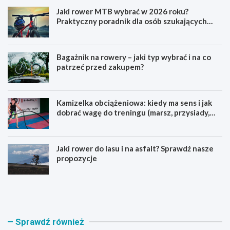
Jaki rower MTB wybrać w 2026 roku?
Praktyczny poradnik dla osób szukających
pierwszego górskiego roweru
Bagażnik na rowery – jaki typ wybrać i na co
patrzeć przed zakupem?
Kamizelka obciążeniowa: kiedy ma sens i jak
dobrać wagę do treningu (marsz, przysiady,
pompki)
Jaki rower do lasu i na asfalt? Sprawdź nasze
propozycje
J
B
a
a
k
g
i
a
r
ż
Sprawdź również
o
n