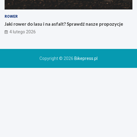
e
g
o
ROWER
r
Jaki rower do lasu i na asfalt? Sprawdź nasze propozycje
o
4 lutego 2026
w
e
r
u
Copyright © 2026
Bikepress.pl