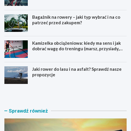
pierwszego górskiego roweru
Bagażnik na rowery – jaki typ wybrać i na co
patrzeć przed zakupem?
Kamizelka obciążeniowa: kiedy ma sens i jak
dobrać wagę do treningu (marsz, przysiady,
pompki)
Jaki rower do lasu i na asfalt? Sprawdź nasze
propozycje
J
B
a
a
k
g
i
a
r
ż
Sprawdź również
o
n
w
i
e
k
r
n