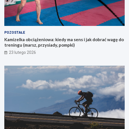
k
a
j
ą
c
y
POZOSTAŁE
c
Kamizelka obciążeniowa: kiedy ma sens i jak dobrać wagę do
h
treningu (marsz, przysiady, pompki)
p
i
23 lutego 2026
e
r
w
s
z
e
g
o
g
ó
r
s
k
i