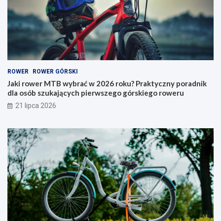
b
r
r
y
a
–
ć
j
w
a
2
k
0
i
ROWER
ROWER GÓRSKI
2
t
6
y
Jaki rower MTB wybrać w 2026 roku? Praktyczny poradnik
r
p
dla osób szukających pierwszego górskiego roweru
o
w
21 lipca 2026
k
y
u
b
?
r
P
a
r
ć
a
i
k
n
t
a
y
c
c
o
z
p
n
a