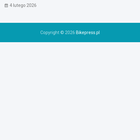
o
4 lutego 2026
w
e
r
u
Copyright © 2026
Bikepress.pl