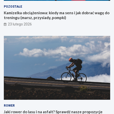
y
POZOSTAŁE
c
Kamizelka obciążeniowa: kiedy ma sens i jak dobrać wagę do
h
treningu (marsz, przysiady, pompki)
p
i
23 lutego 2026
e
r
w
s
z
e
g
o
g
ó
r
s
k
i
e
g
o
ROWER
r
Jaki rower do lasu i na asfalt? Sprawdź nasze propozycje