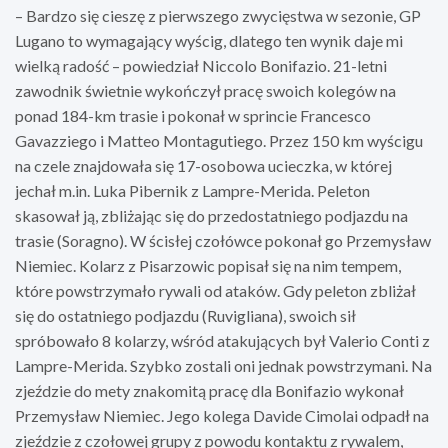
– Bardzo się cieszę z pierwszego zwycięstwa w sezonie, GP
Lugano to wymagający wyścig, dlatego ten wynik daje mi
wielką radość – powiedział Niccolo Bonifazio. 21-letni
zawodnik świetnie wykończył pracę swoich kolegów na
ponad 184-km trasie i pokonał w sprincie Francesco
Gavazziego i Matteo Montagutiego. Przez 150 km wyścigu
na czele znajdowała się 17-osobowa ucieczka, w której
jechał m.in. Luka Pibernik z Lampre-Merida. Peleton
skasował ją, zbliżając się do przedostatniego podjazdu na
trasie (Soragno). W ścisłej czołówce pokonał go Przemysław
Niemiec. Kolarz z Pisarzowic popisał się na nim tempem,
które powstrzymało rywali od ataków. Gdy peleton zbliżał
się do ostatniego podjazdu (Ruvigliana), swoich sił
spróbowało 8 kolarzy, wśród atakujących był Valerio Conti z
Lampre-Merida. Szybko zostali oni jednak powstrzymani. Na
zjeździe do mety znakomitą pracę dla Bonifazio wykonał
Przemysław Niemiec. Jego kolega Davide Cimolai odpadł na
zjeździe z czołowej grupy z powodu kontaktu z rywalem,