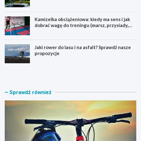
Kamizelka obciążeniowa: kiedy ma sens i jak
dobrać wagę do treningu (marsz, przysiady,
pompki)
Jaki rower do lasu i na asfalt? Sprawdź nasze
propozycje
J
B
a
a
k
g
i
a
r
ż
Sprawdź również
o
n
w
i
e
k
r
n
M
a
T
r
B
o
w
w
y
e