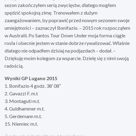
sezon zakończyłem serią zwycięstw, dlatego mogłem
spędzić spokojną zimę. Trenowałem z dużym
zaangażowaniem, by poprawić przed nowym sezonem swoje
umiejętności – zaznaczył Bonifazio. – 2015 rok rozpocząłem
w Australii. Po Santos Tour Down Under moja forma ciągle
rosła i obecnie jestem w stanie dobrze rywalizować. Właśnie
dlatego nie odpadłem dzisiaj na podjazdach – dodał. –
Dziękuję moim kolegom za wsparcie. Dzielę się z nimi swoją
radością.
Wyniki GP Lugano 2015
1. Bonifazio 4 godz. 38′ 08″
2. Gavazzi F. m.t
3. Montaguti m.t.
4. Guldhammer m.t.
5. Gerdemann m.t.
15. Niemiec m.t.