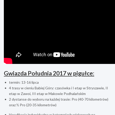
Gwiazda Południa 2017 w pigułce:
termin: 13-16 lipca
4 trasy w cieniu Babiej Góry: czasówka i I etap w Stryszawie, II
etap w Zawoi, III etap w Makowie Podhalańskim
2 dystanse do wyboru na każdej trasie: Pro (40-70 kilometrów)
oraz ½ Pro (20-35 kilometrów)
klasyfikacja indywidualna w kategoriach wiekowych na