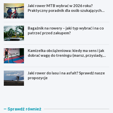
Jaki rower MTB wybrać w 2026 roku?
Praktyczny poradnik dla osób szukających
pierwszego górskiego roweru
Bagażnik na rowery – jaki typ wybrać i na co
patrzeć przed zakupem?
Kamizelka obciążeniowa: kiedy ma sens i jak
dobrać wagę do treningu (marsz, przysiady,
pompki)
Jaki rower do lasu i na asfalt? Sprawdź nasze
propozycje
J
B
a
a
k
g
i
a
r
ż
Sprawdź również
o
n