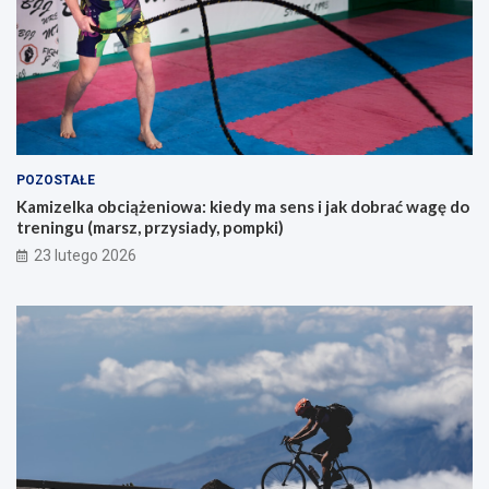
z
?
u
k
a
j
ą
c
y
POZOSTAŁE
c
Kamizelka obciążeniowa: kiedy ma sens i jak dobrać wagę do
h
treningu (marsz, przysiady, pompki)
p
i
23 lutego 2026
e
r
w
s
z
e
g
o
g
ó
r