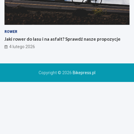
s
k
i
e
g
o
ROWER
r
Jaki rower do lasu i na asfalt? Sprawdź nasze propozycje
o
4 lutego 2026
w
e
r
u
Copyright © 2026
Bikepress.pl