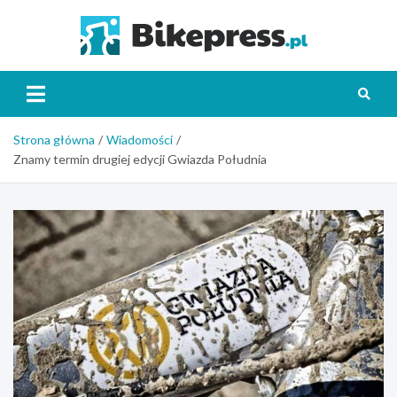
Skip
to
Bikepr
content
Strona główna
Wiadomości
Znamy termin drugiej edycji Gwiazda Południa