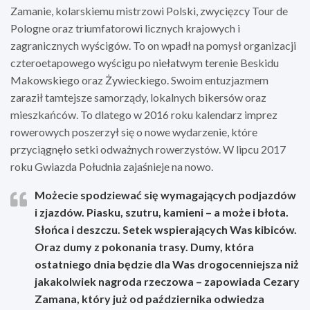
Zamanie, kolarskiemu mistrzowi Polski, zwycięzcy Tour de
Pologne oraz triumfatorowi licznych krajowych i
zagranicznych wyścigów. To on wpadł na pomysł organizacji
czteroetapowego wyścigu po niełatwym terenie Beskidu
Makowskiego oraz Żywieckiego. Swoim entuzjazmem
zaraził tamtejsze samorządy, lokalnych bikersów oraz
mieszkańców. To dlatego w 2016 roku kalendarz imprez
rowerowych poszerzył się o nowe wydarzenie, które
przyciągnęło setki odważnych rowerzystów. W lipcu 2017
roku Gwiazda Południa zajaśnieje na nowo.
Możecie spodziewać się wymagających podjazdów
i zjazdów. Piasku, szutru, kamieni – a może i błota.
Słońca i deszczu. Setek wspierających Was kibiców.
Oraz dumy z pokonania trasy. Dumy, która
ostatniego dnia będzie dla Was drogocenniejsza niż
jakakolwiek nagroda rzeczowa –
zapowiada Cezary
Zamana
, który już od października odwiedza