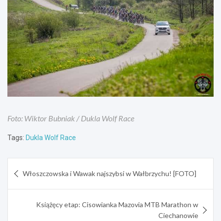
Foto: Wiktor Bubniak / Dukla Wolf Race
Tags:
Dukla Wolf Race
Nawigacja
Włoszczowska i Wawak najszybsi w Wałbrzychu! [FOTO]
wpisu
Książęcy etap: Cisowianka Mazovia MTB Marathon w
Ciechanowie