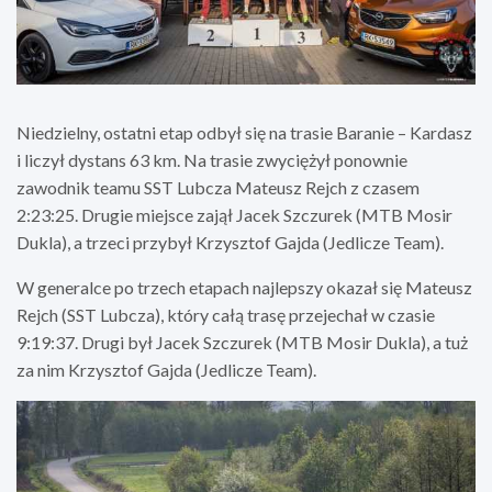
Niedzielny, ostatni etap odbył się na trasie Baranie – Kardasz
i liczył dystans 63 km. Na trasie zwyciężył ponownie
zawodnik teamu SST Lubcza Mateusz Rejch z czasem
2:23:25. Drugie miejsce zajął Jacek Szczurek (MTB Mosir
Dukla), a trzeci przybył Krzysztof Gajda (Jedlicze Team).
W generalce po trzech etapach najlepszy okazał się Mateusz
Rejch (SST Lubcza), który całą trasę przejechał w czasie
9:19:37. Drugi był Jacek Szczurek (MTB Mosir Dukla), a tuż
za nim Krzysztof Gajda (Jedlicze Team).