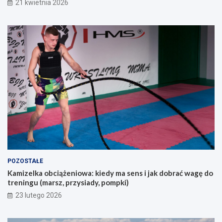
21 kwietnia 2026
k
e
d
d
l
z
a
a
o
k
s
u
ó
p
b
e
s
m
z
?
u
k
a
j
ą
c
y
POZOSTAŁE
c
Kamizelka obciążeniowa: kiedy ma sens i jak dobrać wagę do
h
treningu (marsz, przysiady, pompki)
p
i
23 lutego 2026
e
r
w