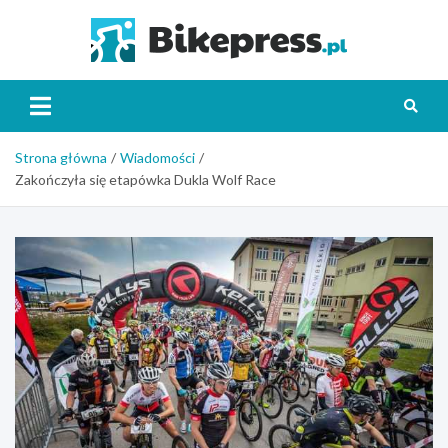
Skip
to
Bikepr
content
Strona główna
Wiadomości
Zakończyła się etapówka Dukla Wolf Race