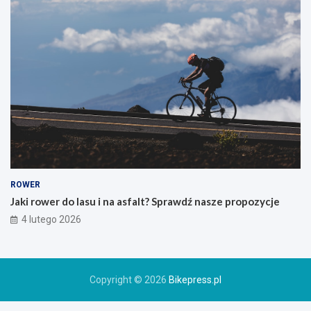
s
z
e
g
o
g
ó
r
s
k
i
e
g
o
ROWER
r
Jaki rower do lasu i na asfalt? Sprawdź nasze propozycje
o
4 lutego 2026
w
e
r
u
Copyright © 2026
Bikepress.pl