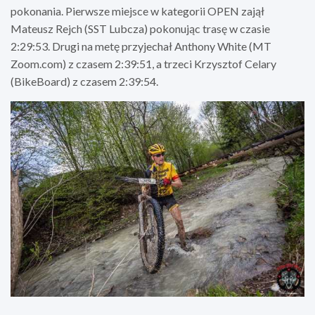
pokonania. Pierwsze miejsce w kategorii OPEN zajął
Mateusz Rejch (SST Lubcza) pokonując trasę w czasie
2:29:53. Drugi na metę przyjechał Anthony White (MT
Zoom.com) z czasem 2:39:51, a trzeci Krzysztof Celary
(BikeBoard) z czasem 2:39:54.