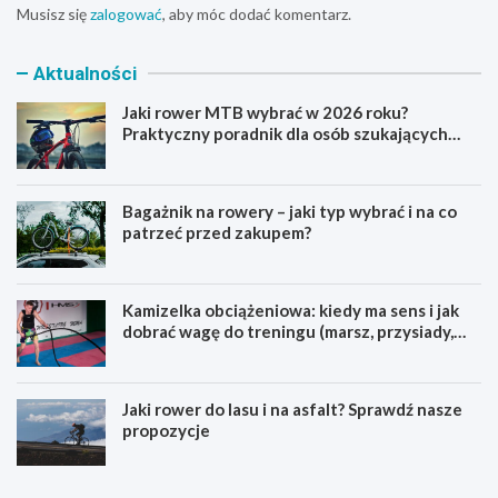
Musisz się
zalogować
, aby móc dodać komentarz.
Aktualności
Jaki rower MTB wybrać w 2026 roku?
Praktyczny poradnik dla osób szukających
pierwszego górskiego roweru
Bagażnik na rowery – jaki typ wybrać i na co
patrzeć przed zakupem?
Kamizelka obciążeniowa: kiedy ma sens i jak
dobrać wagę do treningu (marsz, przysiady,
pompki)
Jaki rower do lasu i na asfalt? Sprawdź nasze
propozycje
J
B
a
a