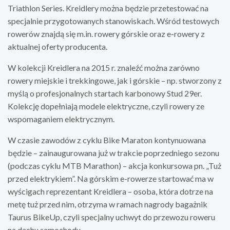
Triathlon Series. Kreidlery można będzie przetestować na
specjalnie przygotowanych stanowiskach. Wśród testowych
rowerów znajdą się m.in. rowery górskie oraz e-rowery z
aktualnej oferty producenta.
W kolekcji Kreidlera na 2015 r. znaleźć można zarówno
rowery miejskie i trekkingowe, jak i górskie – np. stworzony z
myślą o profesjonalnych startach karbonowy Stud 29er.
Kolekcję dopełniają modele elektryczne, czyli rowery ze
wspomaganiem elektrycznym.
W czasie zawodów z cyklu Bike Maraton kontynuowana
będzie – zainaugurowana już w trakcie poprzedniego sezonu
(podczas cyklu MTB Marathon) – akcja konkursowa pn. „Tuż
przed elektrykiem”. Na górskim e-rowerze startować ma w
wyścigach reprezentant Kreidlera – osoba, która dotrze na
metę tuż przed nim, otrzyma w ramach nagrody bagażnik
Taurus BikeUp, czyli specjalny uchwyt do przewozu roweru
na dachu samochodu.