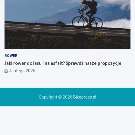
o
g
ó
r
s
k
i
e
g
o
ROWER
r
Jaki rower do lasu i na asfalt? Sprawdź nasze propozycje
o
4 lutego 2026
w
e
r
u
Copyright © 2026
Bikepress.pl