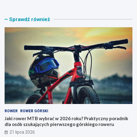
k
g
i
a
r
ż
Sprawdź również
o
n
w
i
e
k
r
n
M
a
T
r
B
o
w
w
y
e
b
r
r
y
a
–
ć
j
w
a
2
k
0
i
ROWER
ROWER GÓRSKI
2
t
6
y
Jaki rower MTB wybrać w 2026 roku? Praktyczny poradnik
r
p
dla osób szukających pierwszego górskiego roweru
o
w
21 lipca 2026
k
y