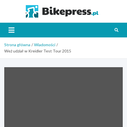
Skip
to
Bikepr
content
Strona główna
Wiadomości
Weź udział w Kreidler Test Tour 2015