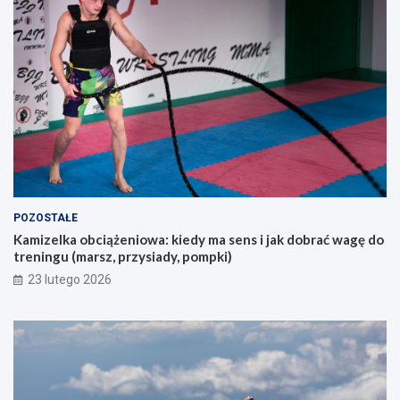
o
k
s
u
ó
p
b
e
s
m
z
?
u
k
a
j
ą
c
y
POZOSTAŁE
c
Kamizelka obciążeniowa: kiedy ma sens i jak dobrać wagę do
h
treningu (marsz, przysiady, pompki)
p
i
23 lutego 2026
e
r
w
s
z
e
g