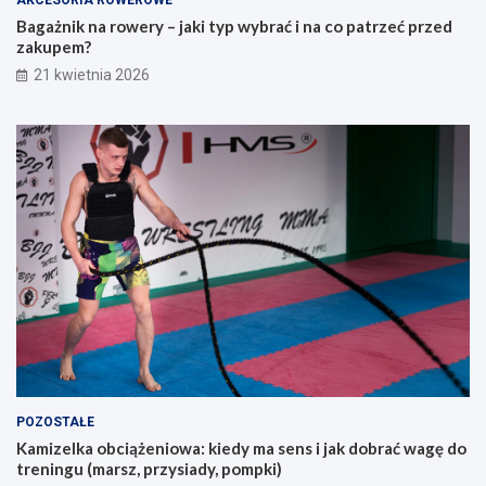
AKCESORIA ROWEROWE
d
p
Bagażnik na rowery – jaki typ wybrać i na co patrzeć przed
n
r
zakupem?
i
z
21 kwietnia 2026
k
e
d
d
l
z
a
a
o
k
s
u
ó
p
b
e
s
m
z
?
u
k
a
j
ą
c
y
POZOSTAŁE
c
Kamizelka obciążeniowa: kiedy ma sens i jak dobrać wagę do
h
treningu (marsz, przysiady, pompki)
p