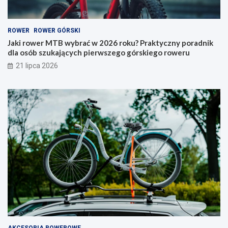
w
a
2
k
0
i
ROWER
ROWER GÓRSKI
2
t
6
y
Jaki rower MTB wybrać w 2026 roku? Praktyczny poradnik
r
p
dla osób szukających pierwszego górskiego roweru
o
w
21 lipca 2026
k
y
u
b
?
r
P
a
r
ć
a
i
k
n
t
a
y
c
c
o
z
p
n
a
y
t
p
r
o
z
r
e
a
ć