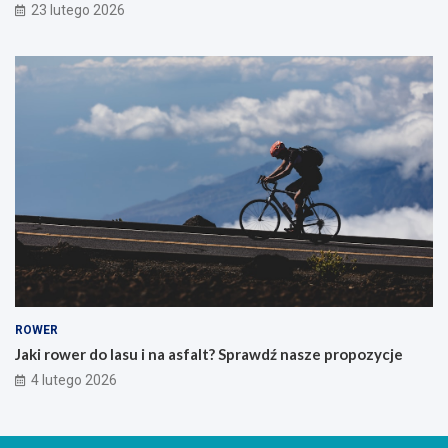
i
23 lutego 2026
e
r
w
s
z
e
g
o
g
ó
r
s
k
i
e
g
o
ROWER
r
Jaki rower do lasu i na asfalt? Sprawdź nasze propozycje
o
4 lutego 2026
w
e
r
u