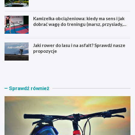
Kamizelka obciążeniowa: kiedy ma sens i jak
dobrać wagę do treningu (marsz, przysiady,
pompki)
Jaki rower do lasu i na asfalt? Sprawdź nasze
propozycje
J
B
a
a
k
g
i
a
r
ż
Sprawdź również
o
n
w
i
e
k
r
n
M
a
T
r
B
o
w
w
y
e