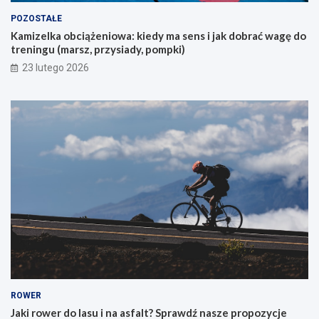
y
POZOSTAŁE
c
Kamizelka obciążeniowa: kiedy ma sens i jak dobrać wagę do
h
treningu (marsz, przysiady, pompki)
p
i
23 lutego 2026
e
r
w
s
z
e
g
o
g
ó
r
s
k
i
e
g
o
ROWER
r
Jaki rower do lasu i na asfalt? Sprawdź nasze propozycje