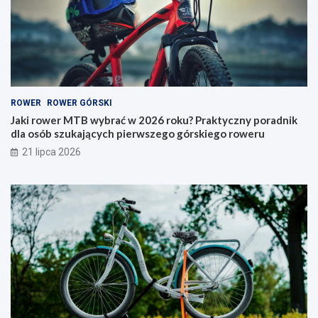
b
r
r
y
a
–
ć
j
w
a
2
k
0
i
ROWER
ROWER GÓRSKI
2
t
6
y
Jaki rower MTB wybrać w 2026 roku? Praktyczny poradnik
r
p
dla osób szukających pierwszego górskiego roweru
o
w
21 lipca 2026
k
y
u
b
?
r
P
a
r
ć
a
i
k
n
t
a
y
c
c
o
z
p
n
a