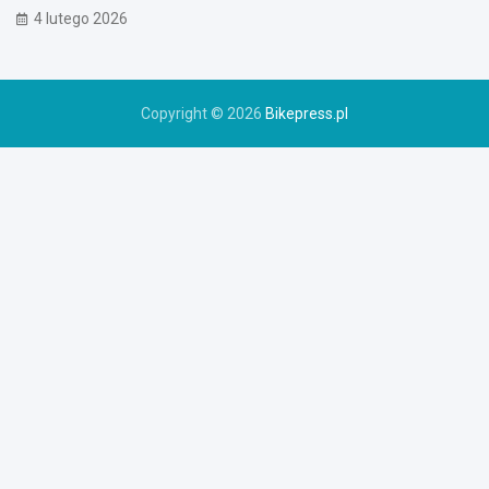
o
4 lutego 2026
w
e
r
u
Copyright © 2026
Bikepress.pl