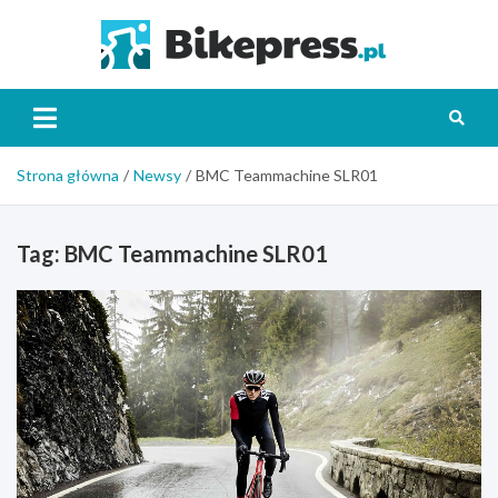
Skip
to
Bikepr
content
Strona główna
Newsy
BMC Teammachine SLR01
Tag:
BMC Teammachine SLR01