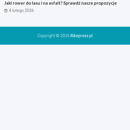
r
Jaki rower do lasu i na asfalt? Sprawdź nasze propozycje
o
4 lutego 2026
w
e
r
u
Copyright © 2026
Bikepress.pl