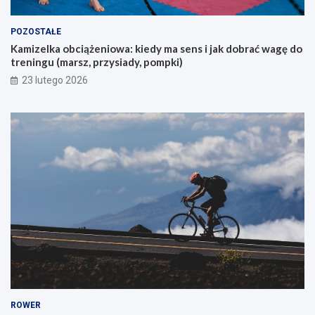
c
y
POZOSTAŁE
c
Kamizelka obciążeniowa: kiedy ma sens i jak dobrać wagę do
h
treningu (marsz, przysiady, pompki)
p
i
23 lutego 2026
e
r
w
s
z
e
g
o
g
ó
r
s
k
i
e
g
o
ROWER