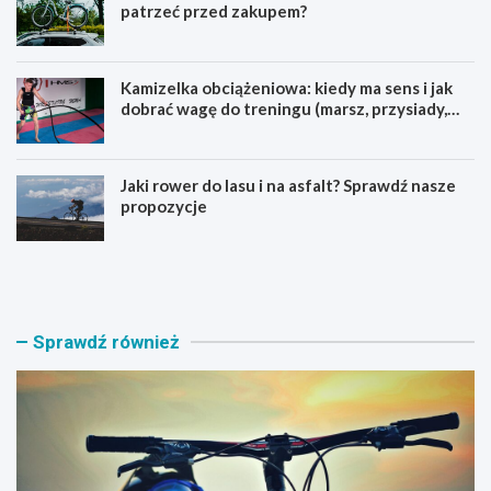
patrzeć przed zakupem?
Kamizelka obciążeniowa: kiedy ma sens i jak
dobrać wagę do treningu (marsz, przysiady,
pompki)
Jaki rower do lasu i na asfalt? Sprawdź nasze
propozycje
J
B
a
a
k
g
i
a
r
ż
Sprawdź również
o
n
w
i
e
k
r
n
M
a
T
r
B
o
w
w