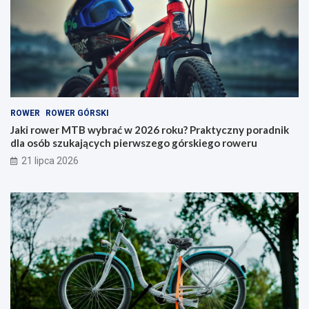
y
e
b
r
r
y
a
–
ć
j
w
a
2
k
0
i
ROWER
ROWER GÓRSKI
2
t
6
y
Jaki rower MTB wybrać w 2026 roku? Praktyczny poradnik
r
p
dla osób szukających pierwszego górskiego roweru
o
w
21 lipca 2026
k
y
u
b
?
r
P
a
r
ć
a
i
k
n
t
a
y
c
c
o
z
p