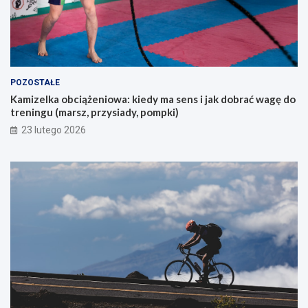
k
a
j
ą
c
y
POZOSTAŁE
c
Kamizelka obciążeniowa: kiedy ma sens i jak dobrać wagę do
h
treningu (marsz, przysiady, pompki)
p
i
23 lutego 2026
e
r
w
s
z
e
g
o
g
ó
r
s
k