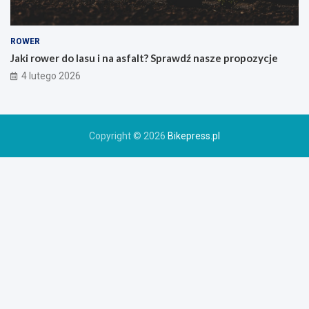
i
e
g
o
ROWER
r
Jaki rower do lasu i na asfalt? Sprawdź nasze propozycje
o
4 lutego 2026
w
e
r
u
Copyright © 2026
Bikepress.pl