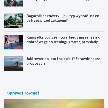
pierwszego górskiego roweru
Bagażnik na rowery – jaki typ wybrać i na co
patrzeć przed zakupem?
Kamizelka obciążeniowa: kiedy ma sens i jak
dobrać wagę do treningu (marsz, przysiady,
pompki)
Jaki rower do lasu i na asfalt? Sprawdź nasze
propozycje
J
B
a
a
k
g
i
a
r
ż
Sprawdź również
o
n
w
i
e
k
r
n