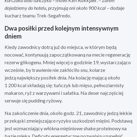
kurczaka albo tuńczyka –
mówi Kim Rokkjaer. –
Zanim
dojedziemy do hotelu, przyjmują oni okoł
o 900 kcal
–
dodaje
kucharz teamu Trek-Segafredo.
Dwa posiłki przed kolejnym intensywnym
dniem
Kiedy zawodnicy dotrą już do miejsca, w którym będą
nocować, kontynuują zapoczątkowaną na mecie regenerację
rezerw glikogenu. Mniej więcej o godzinie 19, wystarczająco
wcześnie, by trawienie nie zakłóciło snu, kolarze
jedzą największy posiłek dnia. Na kolację mającą około
1 200 kcal składają się: tuńczyk lub mięso, pełnoziarnisty
makaron, ryż z warzywami i sałatka. Na deser najczęściej
serwuje się pudding ryżowy.
Na zakończenie dnia, około godz. 21, zawodnicy jedzą lekkie
przekąski zmniejszające ryzyko uszkodzeń mięśni. Podstawą
jest wzmacniający włókna mięśniowe shake proteinowy na
bazie mleka. Deficyty energetyczne pozwalają uzupełnić