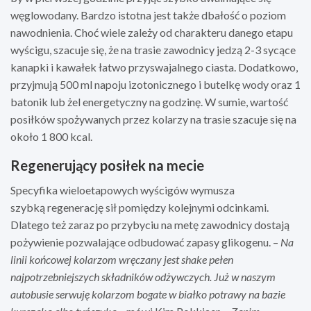
węglowodany. Bardzo istotna jest także dbałość o poziom
nawodnienia. Choć wiele zależy od charakteru danego etapu
wyścigu, szacuje się, że na trasie zawodnicy jedzą 2-3 sycące
kanapki i kawałek łatwo przyswajalnego ciasta. Dodatkowo,
przyjmują 500 ml napoju izotonicznego i butelkę wody oraz 1
batonik lub żel energetyczny na godzinę. W sumie, wartość
posiłków spożywanych przez kolarzy na trasie szacuje się na
około 1 800 kcal.
Regenerujący posiłek na mecie
Specyfika wieloetapowych wyścigów wymusza
szybką regenerację sił pomiędzy kolejnymi odcinkami.
Dlatego też zaraz po przybyciu na metę zawodnicy dostają
pożywienie pozwalające odbudować zapasy glikogenu. –
Na
linii końcowej kolarzom wręczany jest shake pełen
najpotrzebniejszych składnik
ó
w odżywczych. Już w naszym
autobusie serwuję kolarzom bogate w
bia
łko potrawy na bazie