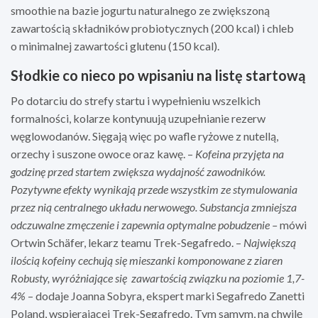
smoothie na bazie jogurtu naturalnego ze zwiększoną
zawartością składników probiotycznych (200 kcal) i chleb
o minimalnej zawartości glutenu (150 kcal).
Słodkie co nieco po wpisaniu na listę startową
Po dotarciu do strefy startu i wypełnieniu wszelkich
formalności, kolarze kontynuują uzupełnianie rezerw
węglowodanów. Sięgają więc po wafle ryżowe z nutellą,
orzechy i suszone owoce oraz kawę. –
Kofeina przyjęta na
godzinę przed startem
zwiększa wydajność zawodnik
ó
w.
Pozytywne efekty wynikają przede wszystkim ze stymulowania
przez nią centralnego układu nerwowego. Substancja zmniejsza
odczuwalne zmęczenie i zapewnia optymalne pobudzenie –
mówi
Ortwin Schäfer, lekarz teamu Trek-Segafredo. –
Największą
ilością kofeiny cechują się mieszanki komponowane z ziaren
Robusty, wyróżniające się zawartością związku na poziomie 1,7-
4%
– dodaje Joanna Sobyra, ekspert marki Segafredo Zanetti
Poland, wspierającej Trek-Segafredo. Tym samym, na chwilę