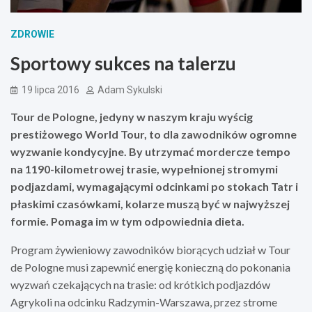
ZDROWIE
Sportowy sukces na talerzu
19 lipca 2016
Adam Sykulski
Tour de Pologne, jedyny w naszym kraju wyś
cig
presti
żowego World Tour, to dla zawodnik
ó
w ogromne
wyzwanie kondycyjne. By utrzymać mordercze tempo
na 1190-kilometrowej trasie, wypełnionej stromymi
podjazdami, wymagającymi odcinkami po stokach Tatr i
płaskimi czas
ó
wkami, kolarze muszą być w najwyższej
formie. Pomaga im w tym odpowiednia dieta.
Program żywieniowy zawodników biorących udział w Tour
de Pologne musi zapewnić energię konieczną do pokonania
wyzwań czekających na trasie: od krótkich podjazdów
Agrykoli na odcinku Radzymin-Warszawa, przez strome