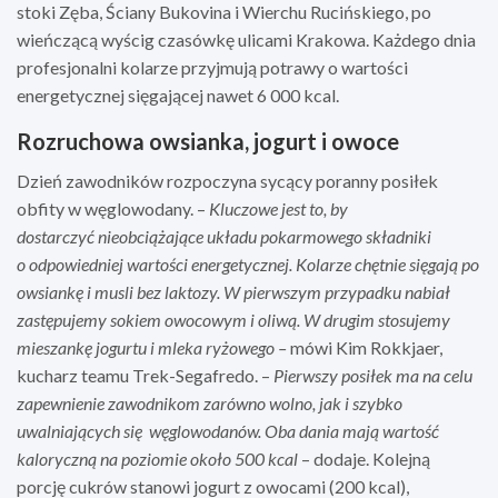
stoki Zęba, Ściany Bukovina i Wierchu Rucińskiego, po
wieńczącą wyścig czasówkę ulicami Krakowa. Każdego dnia
profesjonalni kolarze przyjmują potrawy o wartości
energetycznej sięgającej nawet 6 000 kcal.
Rozruchowa owsianka, jogurt i owoce
Dzień zawodników rozpoczyna sycący poranny posiłek
obfity w węglowodany. –
Kluczowe jest to, by
dostarczyć nieobciążające układu pokarmowego składniki
o odpowiedniej wartości energetycznej. Kolarze chętnie sięgają po
owsiankę i musli bez laktozy. W pierwszym przypadku nabiał
zastępujemy sokiem owocowym i oliwą. W drugim stosujemy
mieszankę jogurtu i mleka ryżowego –
mówi Kim Rokkjaer,
kucharz teamu Trek-Segafredo. –
Pierwszy posiłek ma na celu
zapewnienie zawodnikom zar
ó
wno wolno, jak i szybko
uwalniających się
w
ęglowodan
ó
w. Oba dania mają wartość
kaloryczną na poziomie około 500 kcal
– dodaje. Kolejną
porcję cukrów stanowi jogurt z owocami (200 kcal),