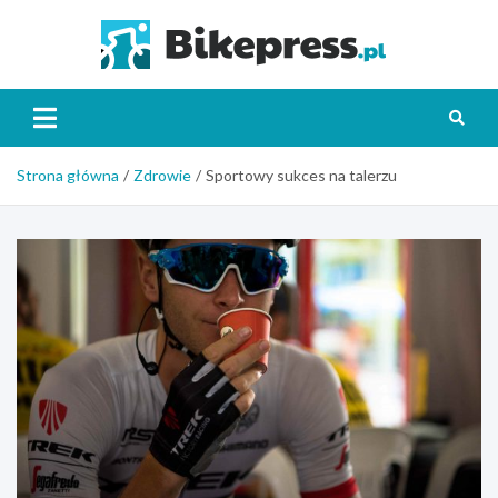
Skip
to
Bikepr
content
Strona główna
Zdrowie
Sportowy sukces na talerzu