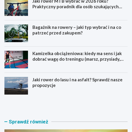
Jaki rower MTB wybrać w 2026 roku?
Praktyczny poradnik dla osób szukających
pierwszego górskiego roweru
Bagażnik na rowery – jaki typ wybrać i na co
patrzeć przed zakupem?
Kamizelka obciążeniowa: kiedy ma sens i jak
dobrać wagę do treningu (marsz, przysiady,
pompki)
Jaki rower do lasu i na asfalt? Sprawdź nasze
propozycje
J
B
a
a
k
g
i
a
r
ż
Sprawdź również
o
n
w
i