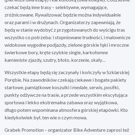
czekać będą inne trasy – selektywne, wymagające,
zróżnicowane. Rywalizować będzie można indywidualnie
oraz parami i w drużynach. Organizatorzy zapewniają, że
będą w stanie wydobyć z przygotowanych do wyścigu tras
wszystko co potrzeba: i stopniowane trudności, i malownicze
widokowe wygodne podjazdy, zielone górskie łąki i mroczne
świerkowe bory, kręte szybkie single, karkołomne
kamieniste zjazdy, szutry, błoto, korzenie, skały…
Wszystkie etapy będą się zaczynały i kończyły w Szklarskiej
Porębie. Na zawodników czekają ciekawe i bogate pakiety
startowe, pamiątkowe koszulki i medale, serwis, posiłki,
punkty odżywcze na trasie, a przede wszystkim ekscytująca
sportowa i lekko ekstremalna zabawa oraz wyjątkowa,
długo potem wspominana atmosfera górskiej etapówki. Kto
kiedykolwiek był, ten wie o czym mowa.
Grabek Promotion – organizator Bike Adventure zaprosi też