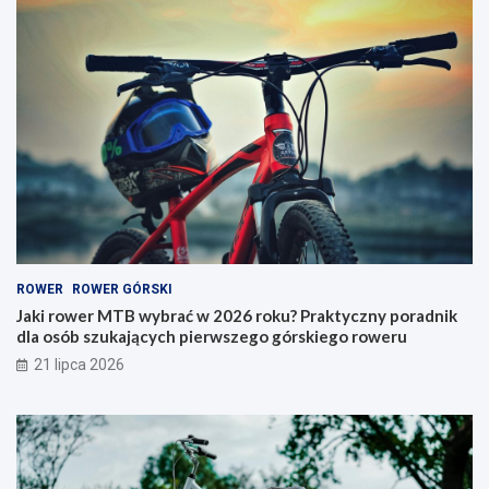
e
k
r
n
M
a
T
r
B
o
w
w
y
e
b
r
r
y
a
–
ć
j
w
a
2
k
0
i
ROWER
ROWER GÓRSKI
2
t
6
y
Jaki rower MTB wybrać w 2026 roku? Praktyczny poradnik
r
p
dla osób szukających pierwszego górskiego roweru
o
w
21 lipca 2026
k
y
u
b
?
r
P
a
r
ć
a
i