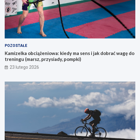
u
k
a
j
ą
c
y
POZOSTAŁE
c
Kamizelka obciążeniowa: kiedy ma sens i jak dobrać wagę do
h
treningu (marsz, przysiady, pompki)
p
i
23 lutego 2026
e
r
w
s
z
e
g
o
g
ó
r
s