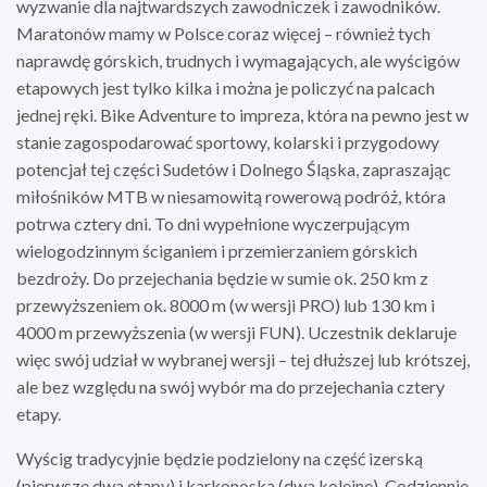
wyzwanie dla najtwardszych zawodniczek i zawodników.
Maratonów mamy w Polsce coraz więcej – również tych
naprawdę górskich, trudnych i wymagających, ale wyścigów
etapowych jest tylko kilka i można je policzyć na palcach
jednej ręki. Bike Adventure to impreza, która na pewno jest w
stanie zagospodarować sportowy, kolarski i przygodowy
potencjał tej części Sudetów i Dolnego Śląska, zapraszając
miłośników MTB w niesamowitą rowerową podróż, która
potrwa cztery dni. To dni wypełnione wyczerpującym
wielogodzinnym ściganiem i przemierzaniem górskich
bezdroży. Do przejechania będzie w sumie ok. 250 km z
przewyższeniem ok. 8000 m (w wersji PRO) lub 130 km i
4000 m przewyższenia (w wersji FUN). Uczestnik deklaruje
więc swój udział w wybranej wersji – tej dłuższej lub krótszej,
ale bez względu na swój wybór ma do przejechania cztery
etapy.
Wyścig tradycyjnie będzie podzielony na część izerską
(pierwsze dwa etapy) i karkonoską (dwa kolejne). Codziennie