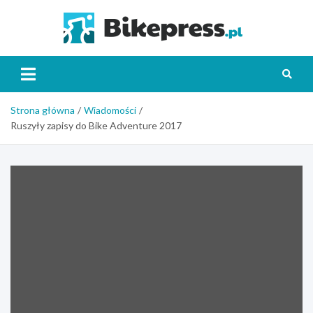
Skip
to
Bikepr
content
Strona główna
Wiadomości
Ruszyły zapisy do Bike Adventure 2017