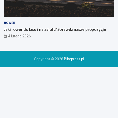
k
i
e
g
o
ROWER
r
Jaki rower do lasu i na asfalt? Sprawdź nasze propozycje
o
4 lutego 2026
w
e
r
u
Copyright © 2026
Bikepress.pl