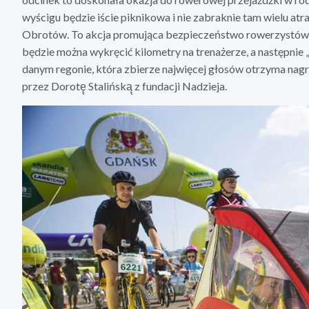
wyścigu będzie iście piknikowa i nie zabraknie tam wielu at
Obrotów. To akcja promująca bezpieczeństwo rowerzystów i 
będzie można wykręcić kilometry na trenażerze, a następnie
danym regonie, która zbierze najwięcej głosów otrzyma nag
przez Dorotę̨ Stalińską̨ z fundacji Nadzieja.