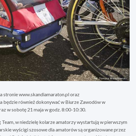
na stronie www.skandiamaraton.pl oraz
na będzie również dokonywać w Biurze Zawodów w
raz w sobotę 21 maja w godz. 8:00-10:30.
 Team, w niedzielę kolarze amatorzy wystartują w pierwszym
arskie wyścigi szosowe dla amatorów są organizowane przez