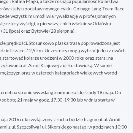
go i Rafała Majki, a także rosnąca popularność kolarstwa
orów stały u podstaw nowego cyklu. Colnago Lang Team Race
zede wszystkim umożliwia rywalizację w profesjonalnych
 cztery wyścigi, a pierwszy z nich właśnie w Gdańsku.
31 lipca) oraz Bytowie (28 sierpnia).
 duże prędkości. Stosunkowo płaska trasa poprowadzona jest
undzie liczącej 12,5 km. Uczestnicy mogą wybrać jeden z dwóch
 startować kolarze urodzeni w 2000 roku oraz starsi, na
zyżowaniu al. Armii Krajowej z ul. Łostowicką. W sumie
d mężczyzn oraz w czterech kategoriach wiekowych wśród
ernet na stronie www.langteamrace.pl do środy 18 maja. Do
sobotę 21 maja w godz. 17.30-19.30 lub w dniu startu w
ja 2016 roku wyłączony z ruchu będzie fragment al. Armii
i z ul. Szczęśliwą i ul. Sikorskiego nastąpi w godzinach 10:00