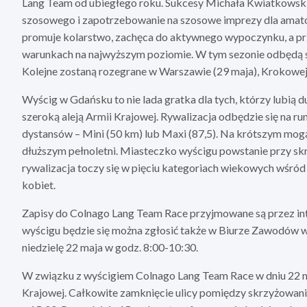
Lang Team od ubiegłego roku. Sukcesy Michała Kwiatkowskie
szosowego i zapotrzebowanie na szosowe imprezy dla amat
promuje kolarstwo, zachęca do aktywnego wypoczynku, a pr
warunkach na najwyższym poziomie. W tym sezonie odbędą się
Kolejne zostaną rozegrane w Warszawie (29 maja), Krokowej (
Wyścig w Gdańsku to nie lada gratka dla tych, którzy lubią
szeroką aleją Armii Krajowej. Rywalizacja odbędzie się na r
dystansów – Mini (50 km) lub Maxi (87,5). Na krótszym mogą
dłuższym pełnoletni. Miasteczko wyścigu powstanie przy skr
rywalizacja toczy się w pięciu kategoriach wiekowych wśró
kobiet.
Zapisy do Colnago Lang Team Race przyjmowane są przez int
wyścigu będzie się można zgłosić także w Biurze Zawodów w 
niedzielę 22 maja w godz. 8:00-10:30.
W związku z wyścigiem Colnago Lang Team Race w dniu 22 ma
Krajowej. Całkowite zamknięcie ulicy pomiędzy skrzyżowaniam