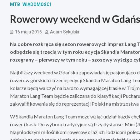
MTB
WIADOMOŚCI
Rowerowy weekend w Gdań
16 maja 2016
Adam Sykulski
Na dobre rozkręca się sezon rowerowych imprez Lang T
odbędzie się trzecia w tym roku edycja Skandia Maraton 
rozegrany – pierwszy w tym roku – szosowy wyścig z cy
Najbliższy weekend w Gdańsku zapowiada się pasjonująco dl
rowerów górskich i trzeciej edycji Skandia Maraton Lang T
kolarze będą walczyć na bardzo wymagającej trasie w Trój
Maraton Lang Team będzie zaliczana do klasyfikacji Pucharu P
zakwalifikowania się do reprezentacji Polski na mistrzostwa
W Skandia Maraton Lang Team może wziąć udział każdy chętny
rower i kask. Do wyboru tradycyjnie są trzy dystanse: Mini 
Najmłodszym miłośnikom rowerów oraz ich rodzicom polecam
odcinek to doskonała okazja do rowerowej przejażdżki w ro