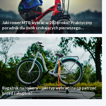
Jaki rower MTB wybrać w 2026 roku? Praktyczny
poradnik dla osób szukających pierwszego
górskiego roweru
Bagażnik na rowery – jaki typ wybrać i na co patrzeć
przed zakupem?