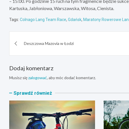
– 15:00. Po godzinie 15 ruch na tym fragmencie będzie sukc
Kartuska, Jabłoniowa, Warszawska, Witosa, Cienista.
Tags:
Colnago Lang Team Race
,
Gdańsk
,
Maratony Rowerowe La
Nawigacja
Deszczowa Mazovia w Łodzi
wpisu
Dodaj komentarz
Musisz się
zalogować
, aby móc dodać komentarz.
Sprawdź również