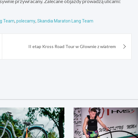
esywnie przywracany. Zalecane objazdy prowadzą ulicami:
ng Team
,
polecamy
,
Skandia Maraton Lang Team
II etap Kross Road Tour w Głownie z wiatrem