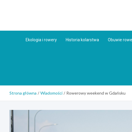
Skip
to
content
Ekologia i rowery
Historia kolarstwa
Obuwie row
Strona główna
Wiadomości
Rowerowy weekend w Gdańsku