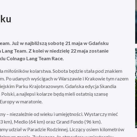
sku
eam. Już w najbliższą sobotę 21 maja w Gdańsku
Lang Team. Z kolei w niedzielę 22 maja zostanie
klu Colnago Lang Team Race.
a miłośników kolarstwa. Sobota będzie stała pod znakiem
eam. Po udanych wyścigach w Warszawie i Krakowie tym razem
miejskim Parku Krajobrazowym. Gdańska edycja Skandia
olski, a najlepsi kolarze będą mieli ostatnią szansę
 Europy w maratonie.
 – niezależnie od wieku i umiejętności. Wystarczy mieć
(33 km), Medio (64 km) oraz Grand Fondo (96 km).
y udział w Paradzie Rodzinnej. Liczący osiem kilometrów
dzinnym gronie. Zwłaszcza, że atmosfera w miasteczku