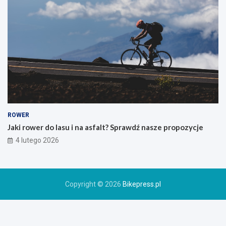
e
g
o
g
ó
r
s
k
i
e
g
o
ROWER
r
Jaki rower do lasu i na asfalt? Sprawdź nasze propozycje
o
4 lutego 2026
w
e
r
u
Copyright © 2026
Bikepress.pl