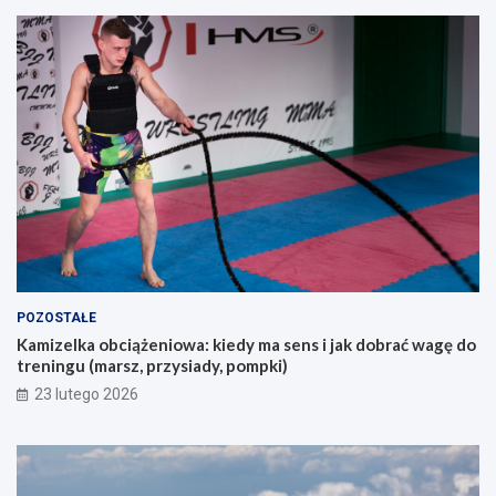
l
z
a
a
o
k
s
u
ó
p
b
e
s
m
z
?
u
k
a
j
ą
c
y
POZOSTAŁE
c
Kamizelka obciążeniowa: kiedy ma sens i jak dobrać wagę do
h
treningu (marsz, przysiady, pompki)
p
i
23 lutego 2026
e
r
w
s
z