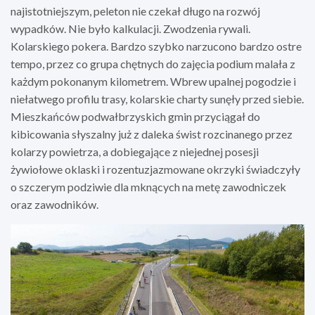
najistotniejszym, peleton nie czekał długo na rozwój
wypadków. Nie było kalkulacji. Zwodzenia rywali.
Kolarskiego pokera. Bardzo szybko narzucono bardzo ostre
tempo, przez co grupa chętnych do zajęcia podium malała z
każdym pokonanym kilometrem. Wbrew upalnej pogodzie i
niełatwego profilu trasy, kolarskie charty sunęły przed siebie.
Mieszkańców podwałbrzyskich gmin przyciągał do
kibicowania słyszalny już z daleka świst rozcinanego przez
kolarzy powietrza, a dobiegające z niejednej posesji
żywiołowe oklaski i rozentuzjazmowane okrzyki świadczyły
o szczerym podziwie dla mknących na metę zawodniczek
oraz zawodników.