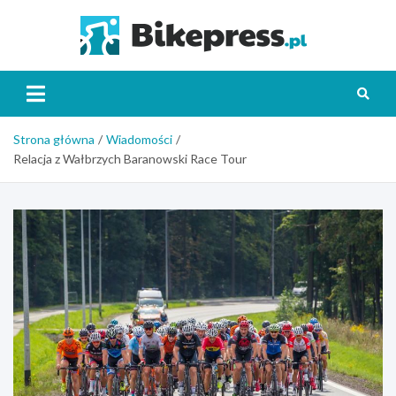
Skip
to
Bikepr
content
Strona główna
Wiadomości
Relacja z Wałbrzych Baranowski Race Tour