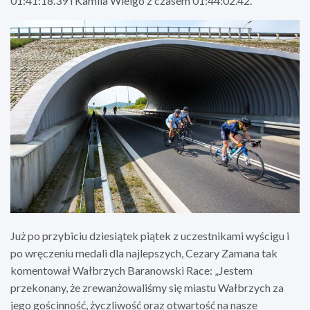
01:41:18.39 i Kamila Wielgo z czasem 01:44:02.42.
Już po przybiciu dziesiątek piątek z uczestnikami wyścigu i
po wręczeniu medali dla najlepszych, Cezary Zamana tak
komentował Wałbrzych Baranowski Race: „Jestem
przekonany, że zrewanżowaliśmy się miastu Wałbrzych za
jego gościnność, życzliwość oraz otwartość na nasze