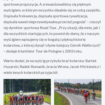
sportowe propozycje. A zrewanżowaliśmy się pięknym
wyścigiem, w którym wszystko idealnie się ze sobą zazębiło.
Dopisała frekwencja, dopisała sportowa rywalizacja,
dopisała nawet nieprzewidywalna przecież pogoda” – cieszył
się dyrektor sportowy Road Tour. „Przy okazji, dla mnie, jak i
dla wszystkich startujących, to powód do dumy, że z naszym
wyścigiem wpisujemy się w bogatą i piękną historię
kolarstwa, z której słynął i słynie tutejszy Górnik Wałbrzych”
– dodaje triumfator Tour de Pologne z 2003 roku.
Warto dodać, że na wyścig przybyła brać kolarska: Bartek
Huzarski, Radek Romanik, bracia Wrona, Jacek Mickiewicz i
wielu innych kolarskich przyjaciół.