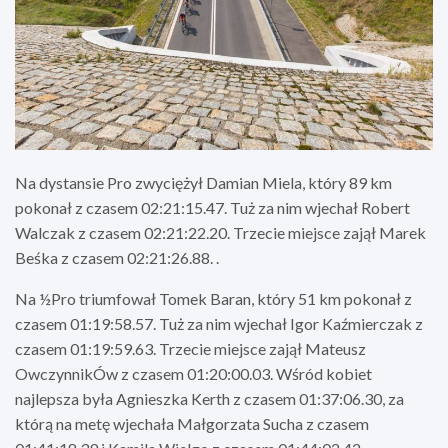
Na dystansie Pro zwyciężył Damian Miela, który 89 km
pokonał z czasem 02:21:15.47. Tuż za nim wjechał Robert
Walczak z czasem 02:21:22.20. Trzecie miejsce zajął Marek
Beśka z czasem 02:21:26.88. .
Na ½Pro triumfował Tomek Baran, który 51 km pokonał z
czasem 01:19:58.57. Tuż za nim wjechał Igor Kaźmierczak z
czasem 01:19:59.63. Trzecie miejsce zajął Mateusz
OwczynnikÓw z czasem 01:20:00.03. Wśród kobiet
najlepsza była Agnieszka Kerth z czasem 01:37:06.30, za
którą na metę wjechała Małgorzata Sucha z czasem