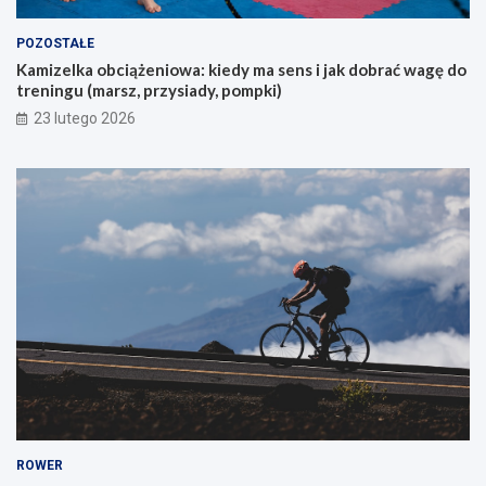
c
y
POZOSTAŁE
c
Kamizelka obciążeniowa: kiedy ma sens i jak dobrać wagę do
h
treningu (marsz, przysiady, pompki)
p
i
23 lutego 2026
e
r
w
s
z
e
g
o
g
ó
r
s
k
i
e
g
o
ROWER
r