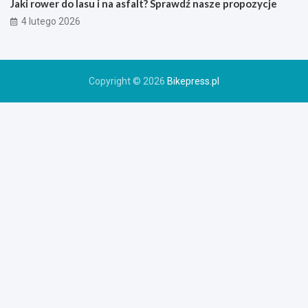
Jaki rower do lasu i na asfalt? Sprawdź nasze propozycje
o
4 lutego 2026
w
e
r
u
Copyright © 2026
Bikepress.pl