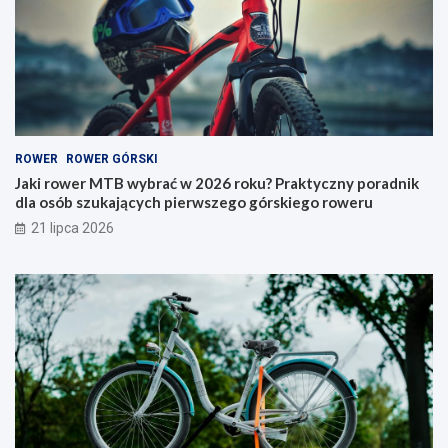
y
e
b
r
r
y
a
–
ć
j
w
a
2
k
0
i
ROWER
ROWER GÓRSKI
2
t
6
y
Jaki rower MTB wybrać w 2026 roku? Praktyczny poradnik
r
p
dla osób szukających pierwszego górskiego roweru
o
w
21 lipca 2026
k
y
u
b
?
r
P
a
r
ć
a
i
k
n
t
a
y
c
c
o
z
p
n
a