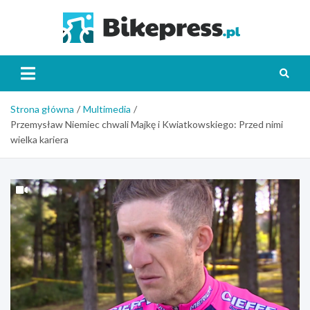
Skip
to
Bikepr
content
Strona główna
Multimedia
Przemysław Niemiec chwali Majkę i Kwiatkowskiego: Przed nimi
wielka kariera