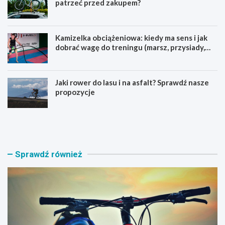
patrzeć przed zakupem?
Kamizelka obciążeniowa: kiedy ma sens i jak
dobrać wagę do treningu (marsz, przysiady,
pompki)
Jaki rower do lasu i na asfalt? Sprawdź nasze
propozycje
J
B
a
a
k
g
i
a
r
ż
Sprawdź również
o
n
w
i
e
k
r
n
M
a
T
r
B
o
w
w