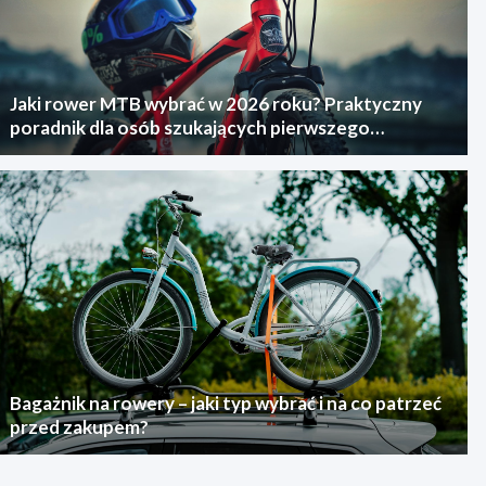
Jaki rower MTB wybrać w 2026 roku? Praktyczny
poradnik dla osób szukających pierwszego
górskiego roweru
Bagażnik na rowery – jaki typ wybrać i na co patrzeć
przed zakupem?