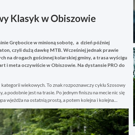
wy Klasyk w Obiszowie
ie Grębocice w minioną sobotę, a dzień później
raton, czyli dużą dawkę MTB. Wcześniej jednak prawie
h na drogach gościnnej kolarskiej gminy, a trasa wyścigu
tart i meta oczywiście w Obiszowie. Na dystansie PRO do
g kategorii wiekowych. To znak rozpoznawczy cyklu Szosowy
, a podobnie jest na trasie. Po jednym finiszu na mecie nic się
upa wjeżdża na ostatnią prostą, a potem kolejna i kolejna…