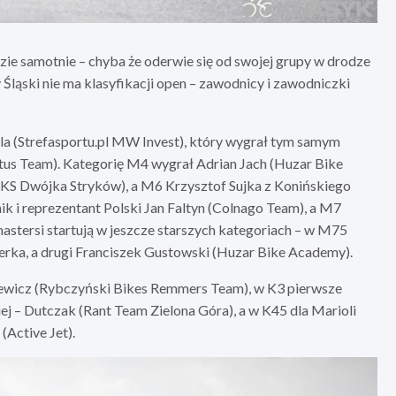
zie samotnie – chyba że oderwie się od swojej grupy w drodze
ląski nie ma klasyfikacji open – zawodnicy i zawodniczki
la (Strefasportu.pl MW Invest), który wygrał tym samym
us Team). Kategorię M4 wygrał Adrian Jach (Huzar Bike
KS Dwójka Stryków), a M6 Krzysztof Sujka z Konińskiego
 i reprezentant Polski Jan Faltyn (Colnago Team), a M7
mastersi startują w jeszcze starszych kategoriach – w M75
rka, a drugi Franciszek Gustowski (Huzar Bike Academy).
iewicz (Rybczyński Bikes Remmers Team), w K3 pierwsze
iej – Dutczak (Rant Team Zielona Góra), a w K45 dla Marioli
(Active Jet).