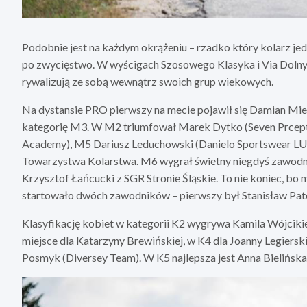
Podobnie jest na każdym okrążeniu – rzadko który kolarz jed
po zwycięstwo. W wyścigach Szosowego Klasyka i Via Dolny Ś
rywalizują ze sobą wewnątrz swoich grup wiekowych.
Na dystansie PRO pierwszy na mecie pojawił się Damian Mie
kategorię M3. W M2 triumfował Marek Dytko (Seven Prcept
Academy), M5 Dariusz Leduchowski (Danielo Sportswear LU
Towarzystwa Kolarstwa. M6 wygrał świetny niegdyś zawodnik
Krzysztof Łańcucki z SGR Stronie Śląskie. To nie koniec, bo 
startowało dwóch zawodników – pierwszy był Stanisław Pate
Klasyfikację kobiet w kategorii K2 wygrywa Kamila Wójcik
miejsce dla Katarzyny Brewińskiej, w K4 dla Joanny Legiersk
Posmyk (Diversey Team). W K5 najlepsza jest Anna Bielińska 