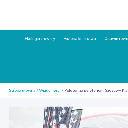
Skip
to
content
Ekologia i rowery
Historia kolarstwa
Obuwie row
Strona główna
Wiadomości
Peleton za peletonem. Szosowy Kl