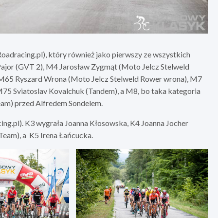
adracing.pl), który również jako pierwszy ze wszystkich
Pajor (GVT 2), M4 Jarosław Zygmąt (Moto Jelcz Stelweld
M65 Ryszard Wrona (Moto Jelcz Stelweld Rower wrona), M7
75 Sviatoslav Kovalchuk (Tandem), a M8, bo taka kategoria
eam) przed Alfredem Sondelem.
ing.pl). K3 wygrała Joanna Kłosowska, K4 Joanna Jocher
Team), a K5 Irena Łańcucka.