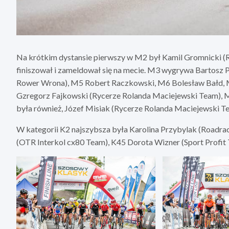
Na krótkim dystansie pierwszy w M2 był Kamil Gromnicki (Ro
finiszował i zameldował się na mecie. M3 wygrywa Bartosz 
Rower Wrona), M5 Robert Raczkowski, M6 Bolesław Bałd, 
Gzregorz Fajkowski (Rycerze Rolanda Maciejewski Team), M
była również, Józef Misiak (Rycerze Rolanda Maciejewski T
W kategorii K2 najszybsza była Karolina Przybylak (Roadrac
(OTR Interkol cx80 Team), K45 Dorota Wizner (Sport Profit 