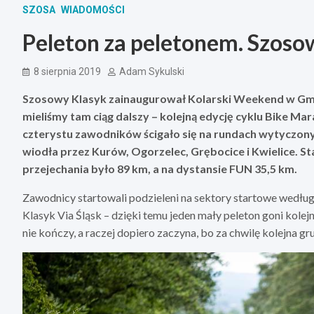
SZOSA
WIADOMOŚCI
Peleton za peletonem. Szoso
8 sierpnia 2019
Adam Sykulski
Szosowy Klasyk zainaugurował Kolarski Weekend w Gmin
mieliśmy tam ciąg dalszy – kolejną edycję cyklu Bike Ma
czterystu zawodników ścigało się na rundach wytyczonyc
wiodła przez Kurów, Ogorzelec, Grębocice i Kwielice. S
przejechania było 89 km, a na dystansie FUN 35,5 km.
Zawodnicy startowali podzieleni na sektory startowe wedłu
Klasyk Via Śląsk – dzięki temu jeden mały peleton goni kolejny
nie kończy, a raczej dopiero zaczyna, bo za chwilę kolejna gr