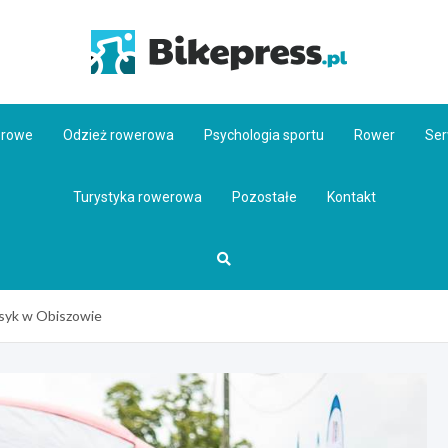
Bikepr
erowe
Odzież rowerowa
Psychologia sportu
Rower
Ser
Turystyka rowerowa
Pozostałe
Kontakt
asyk w Obiszowie