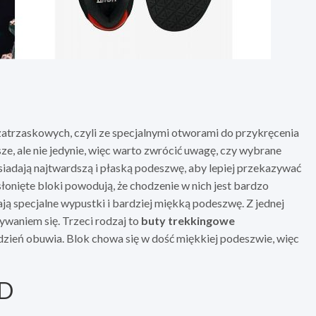
atrzaskowych, czyli ze specjalnymi otworami do przykręcenia
e, ale nie jedynie, więc warto zwrócić uwagę, czy wybrane
iadają najtwardszą i płaską podeszwę, aby lepiej przekazywać
słonięte bloki powodują, że chodzenie w nich jest bardzo
ą specjalne wypustki i bardziej miękką podeszwę. Z jednej
żywaniem się. Trzeci rodzaj to
buty trekkingowe
 dzień obuwia. Blok chowa się w dość miękkiej podeszwie, więc
PD