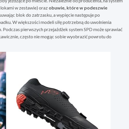
oby jeżdżące po mieście. Niezależnie od producenta, na system
lokami w zestawie) oraz
obuwie, które w podeszwie
wsuwając blok do zatrzasku, a wypięcie następuje po
upadku. W większości modeli siłę potrzebną do uwolnienia
b. Podczas pierwszych przejażdżek system SPD może sprawiać
kawicznie, często nie mogąc sobie wyobrazić powrotu do