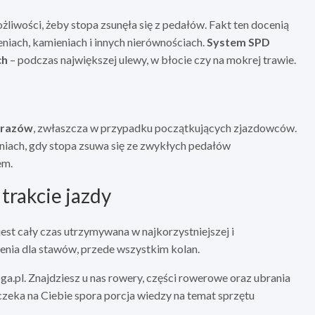
iwości, żeby stopa zsunęła się z pedałów. Fakt ten docenią
niach, kamieniach i innych nierównościach.
System SPD
ch
– podczas największej ulewy, w błocie czy na mokrej trawie.
 urazów
, zwłaszcza w przypadku początkujących zjazdowców.
eniach, gdy stopa zsuwa się ze zwykłych pedałów
em.
trakcie jazdy
st cały czas utrzymywana w najkorzystniejszej i
żenia dla stawów, przede wszystkim kolan.
.pl. Znajdziesz u nas rowery, części rowerowe oraz ubrania
zeka na Ciebie spora porcja wiedzy na temat sprzętu