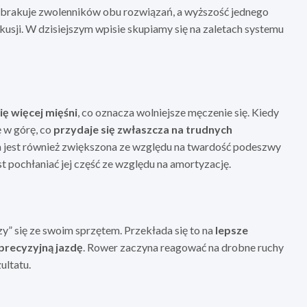
brakuje zwolenników obu rozwiązań, a wyższość jednego
usji. W dzisiejszym wpisie skupiamy się na zaletach systemu
ę więcej mięśni
, co oznacza wolniejsze męczenie się. Kiedy
ę w górę, co
przydaje się zwłaszcza na trudnych
ia jest również zwiększona ze względu na twardość podeszwy
t pochłaniać jej część ze względu na amortyzację.
y” się ze swoim sprzętem. Przekłada się to na
lepsze
precyzyjną jazdę
. Rower zaczyna reagować na drobne ruchy
ultatu.