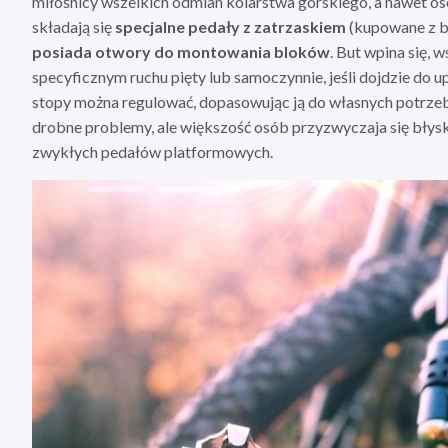
miłośnicy wszelkich odmian kolarstwa górskiego, a nawet os
składają się
specjalne pedały z zatrzaskiem
(kupowane z b
posiada otwory do montowania bloków
. But wpina się, 
specyficznym ruchu pięty lub samoczynnie, jeśli dojdzie do 
stopy można regulować, dopasowując ją do własnych potrze
drobne problemy, ale większość osób przyzwyczaja się błys
zwykłych pedałów platformowych.