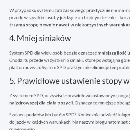
W przypadku systemu zatrzaskowego praktycznie nie ma możl
przede wszystkim osoby jeżdżące po trudnym terenie – korze
trzyma stopę pewnie nawet w niekorzystnych warunka
4. Mniej siniaków
System SPD dla wielu osób będzie oznaczać
mniejszą ilość
Chodzi tu przede wszystkim o siniaki, które powstają na gol
platformowych. System SPD praktycznie eliminuje ten probl
5. Prawidłowe ustawienie stopy w 
Z systemem SPD, oczywiście prawidłowo ustawionym, noga je
najzdrowszej dla ciała pozycji
. Oznacza to mniejsze obcią
Szukasz pedałów lub butów SPD? Koniecznie odwiedź lulagoga
do jazdy w każdych warunkach. Na naszym blogu natomiast c
rowerowego.