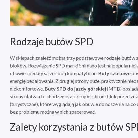
Rodzaje butów SPD
W sklepach znaleźć można trzy podstawowe rodzaje butów z
bloków. Rozwiązanie SPD marki Shimano jest najpopularniejsz
obuwie i pedały są ze sobą kompatybilne.
Buty szosowe
pos
energię pedałowania. Z drugiej strony duże, praktycznie nieo
niekomfortowe.
Buty SPD do jazdy górskiej
(MTB) posiadaj
strony ułatwia to chodzenie, a z drugiej chroni blok przed zu
(turystyczne), które wyglądają jak obuwie do noszenia na co
bez problemu można w nich spacerować.
Zalety korzystania z butów S