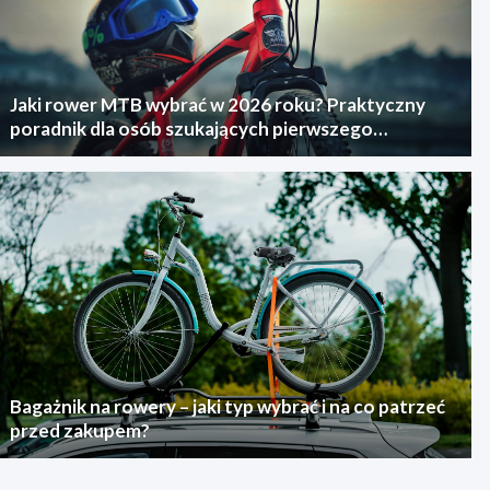
Jaki rower MTB wybrać w 2026 roku? Praktyczny
poradnik dla osób szukających pierwszego
górskiego roweru
Bagażnik na rowery – jaki typ wybrać i na co patrzeć
przed zakupem?