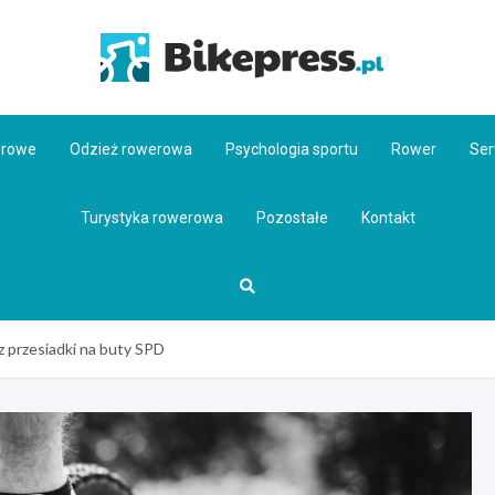
Bikepr
erowe
Odzież rowerowa
Psychologia sportu
Rower
Ser
Turystyka rowerowa
Pozostałe
Kontakt
 z przesiadki na buty SPD