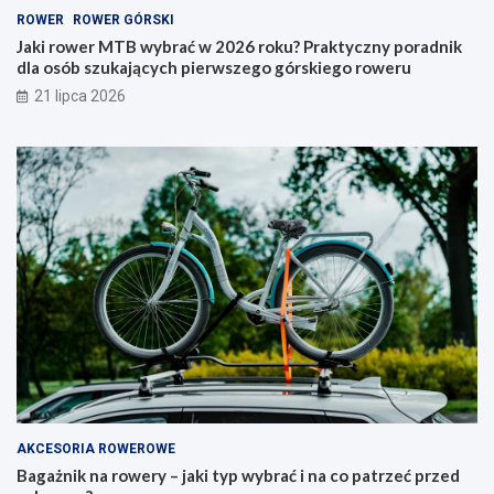
0
i
ROWER
ROWER GÓRSKI
2
t
6
y
Jaki rower MTB wybrać w 2026 roku? Praktyczny poradnik
r
p
dla osób szukających pierwszego górskiego roweru
o
w
21 lipca 2026
k
y
u
b
?
r
P
a
r
ć
a
i
k
n
t
a
y
c
c
o
z
p
n
a
y
t
p
r
o
z
r
e
a
ć
AKCESORIA ROWEROWE
d
p
Bagażnik na rowery – jaki typ wybrać i na co patrzeć przed
n
r