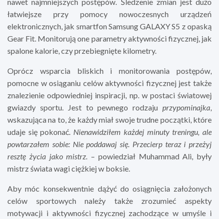
nawet najmniejszych postępów. Śledzenie zmian jest dużo
łatwiejsze przy pomocy nowoczesnych urządzeń
elektronicznych, jak smartfon Samsung GALAXY S5 z opaską
Gear Fit. Monitorują one parametry aktywności fizycznej, jak
spalone kalorie, czy przebiegnięte kilometry.
Oprócz wsparcia bliskich i monitorowania postępów,
pomocne w osiąganiu celów aktywności fizycznej jest także
znalezienie odpowiedniej inspiracji, np. w postaci światowej
gwiazdy sportu. Jest to pewnego rodzaju
przypominajka
,
wskazująca na to, że każdy miał swoje trudne początki, które
udaje się pokonać.
Nienawidziłem każdej minuty treningu, ale
powtarzałem sobie: Nie poddawaj się. Przecierp teraz i przeżyj
resztę życia jako mistrz.
– powiedział Muhammad Ali, były
mistrz świata wagi ciężkiej w boksie.
Aby móc konsekwentnie dążyć do osiągnięcia założonych
celów sportowych należy także zrozumieć aspekty
motywacji i aktywności fizycznej zachodzące w umyśle i