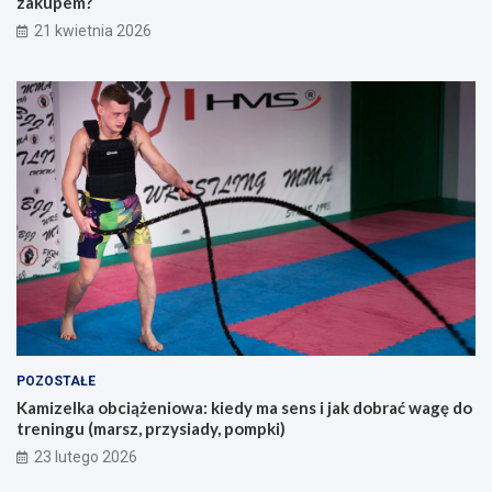
zakupem?
i
z
21 kwietnia 2026
k
e
d
d
l
z
a
a
o
k
s
u
ó
p
b
e
s
m
z
?
u
k
a
j
ą
c
y
POZOSTAŁE
c
Kamizelka obciążeniowa: kiedy ma sens i jak dobrać wagę do
h
treningu (marsz, przysiady, pompki)
p
i
23 lutego 2026
e
r