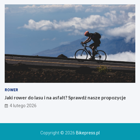
w
s
z
e
g
o
g
ó
r
s
k
i
e
g
o
ROWER
r
Jaki rower do lasu i na asfalt? Sprawdź nasze propozycje
o
4 lutego 2026
w
e
r
u
Copyright © 2026
Bikepress.pl