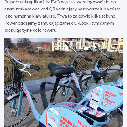
Po pobraniu aplikacji MEVO wystarczy zalogować się, po
czym zeskanować kod QR widniejący na rowerze lub wpisać
jego numer na klawiaturze. Trwa to zaledwie kilka sekund.
Rower oddajemy zamykając zamek O-Lock i tym samym
blokując tylne koło roweru.