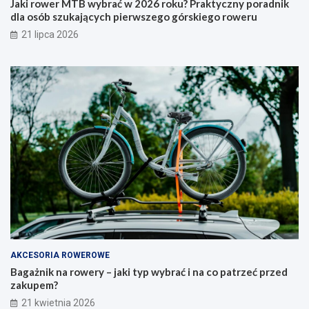
6
y
Jaki rower MTB wybrać w 2026 roku? Praktyczny poradnik
r
p
dla osób szukających pierwszego górskiego roweru
o
w
21 lipca 2026
k
y
u
b
?
r
P
a
r
ć
a
i
k
n
t
a
y
c
c
o
z
p
n
a
y
t
p
r
o
z
r
e
a
ć
AKCESORIA ROWEROWE
d
p
Bagażnik na rowery – jaki typ wybrać i na co patrzeć przed
n
r
zakupem?
i
z
21 kwietnia 2026
k
e