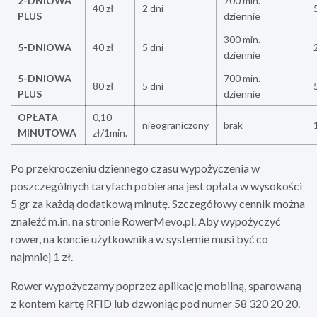
2-DNIOWA
700 min.
40 zł
2 dni
PLUS
dziennie
300 min.
5-DNIOWA
40 zł
5 dni
dziennie
5-DNIOWA
700 min.
80 zł
5 dni
PLUS
dziennie
OPŁATA
0,10
nieograniczony
brak
MINUTOWA
zł/1min.
Po przekroczeniu dziennego czasu wypożyczenia w
poszczególnych taryfach pobierana jest opłata w wysokości
5 gr za każdą dodatkową minutę. Szczegółowy cennik można
znaleźć m.in. na stronie RowerMevo.pl. Aby wypożyczyć
rower, na koncie użytkownika w systemie musi być co
najmniej 1 zł.
Rower wypożyczamy poprzez aplikację mobilną, sparowaną
z kontem kartę RFID lub dzwoniąc pod numer 58 320 20 20.