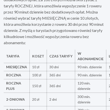
taryfy ROCZNEJ, która umożliwia wypożyczenie 1 roweru
przez 90 minut dziennie bez dodatkowych opłat. Można
również wybrać taryfę MIESIĘCZNĄ w cenie 10 złotych,
która umożliwia korzystanie z roweru 30 dni przez 90 minut
dziennie. Z myślą o turystach przygotowano również taryfy
kilkudniowe i możliwość wypożyczenia roweru bez
abonamentu:
W
TARYFA
KOSZT
CZAS TARYFY
ABONAMENCIE
MIESIĘCZNA
10 zł
30 dni
90 min. dziennie
ROCZNA
100 zł
365 dni
90 min. dziennie
ROCZNA
120 min.
150 zł
365 dni
PLUS
dziennie
300 min.
2-DNIOWA
20 zł
2 dni
dziennie