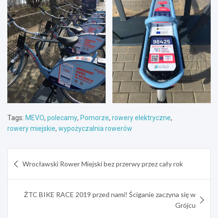
Tags:
MEVO
,
polecamy
,
Pomorze
,
rowery elektryczne
,
rowery miejskie
,
wypożyczalnia rowerów
Nawigacja
Wrocławski Rower Miejski bez przerwy przez cały rok
wpisu
ŻTC BIKE RACE 2019 przed nami! Ściganie zaczyna się w
Grójcu