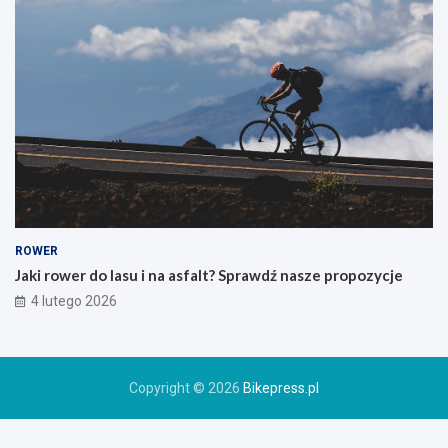
s
z
e
g
o
g
ó
r
s
k
i
e
g
o
ROWER
r
Jaki rower do lasu i na asfalt? Sprawdź nasze propozycje
o
4 lutego 2026
w
e
r
u
Copyright © 2026
Bikepress.pl