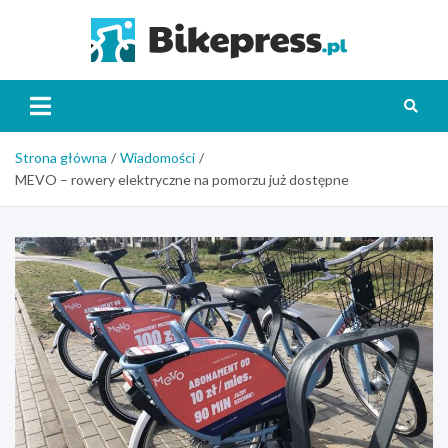
Skip
to
Bikepr
content
Strona główna
Wiadomości
MEVO – rowery elektryczne na pomorzu już dostępne