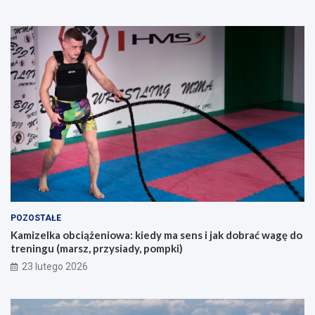
d
d
l
z
a
a
o
k
s
u
ó
p
b
e
s
m
z
?
u
k
a
j
ą
c
y
POZOSTAŁE
c
Kamizelka obciążeniowa: kiedy ma sens i jak dobrać wagę do
h
treningu (marsz, przysiady, pompki)
p
i
23 lutego 2026
e
r
w