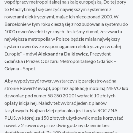
współpracy metropolitalnej na skalę europejską. Do tej pory
to Madryt mógł się cieszyć największym systemem z
rowerami elektrycznymi, mając ich nieco ponad 2000. W
Barcelonie w tym roku cieszą się z rozbudowania systemu do
1000 rowerów elektrycznych. Jesteśmy dumni, że czwarta
największa metropolia w Polsce będzie miała największy
system rowerów ze wspomaganiem elektrycznym w całej
Europie” – mówi
Aleksandra Dulkiewicz
, Prezydent
Gdańska i Prezes Obszaru Metropolitalnego Gdańsk –
Gdynia – Sopot.
Aby wypożyczyć rower, wystarczy się zarejestrować na
stronie RowerMevo.pl, poprzez aplikację mobilną MEVO lub
dzwoniąc pod numer 58 350 20 20 i wpłacić 10 złotych
opłaty inicjalnej. Należy też wybrać jeden z planów
taryfowych. Najbardziej opłacalna jest taryfa ROCZNA
PLUS, w której za 150 złotych użytkownik może korzystać
nawet z 2 rowerów przez dwie godziny dziennie bez
dodatkowych opłat. Za 100 złotych można skorzystać z