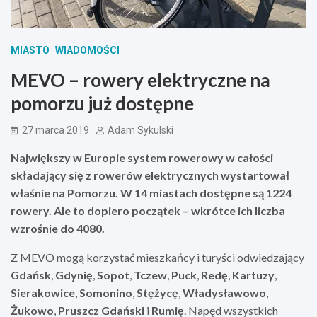
MIASTO
WIADOMOŚCI
MEVO – rowery elektryczne na
pomorzu już dostępne
27 marca 2019
Adam Sykulski
Największy w Europie system rowerowy w całości
składający się z rowerów elektrycznych wystartował
właśnie na Pomorzu. W 14 miastach dostępne są 1224
rowery. Ale to dopiero początek – wkrótce ich liczba
wzrośnie do 4080.
Z MEVO mogą korzystać mieszkańcy i turyści odwiedzający
Gdańsk
,
Gdynię
,
Sopot
,
Tczew
,
Puck
,
Redę
,
Kartuzy
,
Sierakowice
,
Somonino
,
Stężycę
,
Władysławowo
,
Żukowo
,
Pruszcz Gdański
i
Rumię
. Napęd wszystkich