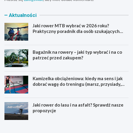
Aktualności
Jaki rower MTB wybrać w 2026 roku?
Praktyczny poradnik dla osób szukających
pierwszego górskiego roweru
Bagażnik na rowery – jaki typ wybrać i na co
patrzeć przed zakupem?
Kamizelka obciążeniowa: kiedy ma sens i jak
dobrać wagę do treningu (marsz, przysiady,
pompki)
Jaki rower do lasu i na asfalt? Sprawdź nasze
propozycje
J
B
a
a
k
g