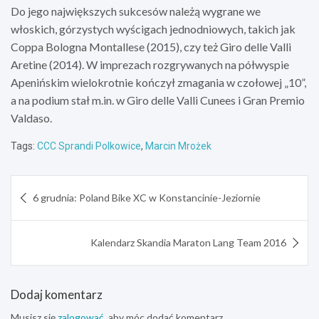
Do jego największych sukcesów należą wygrane we
włoskich, górzystych wyścigach jednodniowych, takich jak
Coppa Bologna Montallese (2015), czy też Giro delle Valli
Aretine (2014). W imprezach rozgrywanych na półwyspie
Apenińskim wielokrotnie kończył zmagania w czołowej „10”,
a na podium stał m.in. w Giro delle Valli Cunees i Gran Premio
Valdaso.
Tags:
CCC Sprandi Polkowice
,
Marcin Mrożek
Nawigacja
6 grudnia: Poland Bike XC w Konstancinie-Jeziornie
wpisu
Kalendarz Skandia Maraton Lang Team 2016
Dodaj komentarz
Musisz się
zalogować
, aby móc dodać komentarz.