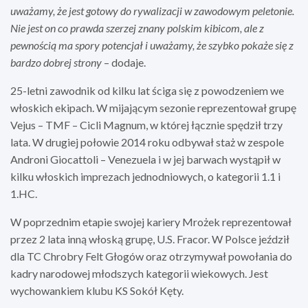
uważamy, że jest gotowy do rywalizacji w zawodowym peletonie.
Nie jest on co prawda szerzej znany polskim kibicom, ale z
pewnością ma spory potencjał i uważamy, że szybko pokaże się z
bardzo dobrej strony
– dodaje.
25-letni zawodnik od kilku lat ściga się z powodzeniem we
włoskich ekipach. W mijającym sezonie reprezentował grupę
Vejus – TMF – Cicli Magnum, w której łącznie spędził trzy
lata. W drugiej połowie 2014 roku odbywał staż w zespole
Androni Giocattoli – Venezuela i w jej barwach wystąpił w
kilku włoskich imprezach jednodniowych, o kategorii 1.1 i
1.HC.
W poprzednim etapie swojej kariery Mrożek reprezentował
przez 2 lata inną włoską grupę, U.S. Fracor. W Polsce jeździł
dla TC Chrobry Felt Głogów oraz otrzymywał powołania do
kadry narodowej młodszych kategorii wiekowych. Jest
wychowankiem klubu KS Sokół Kęty.