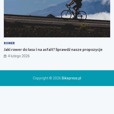
g
ó
r
s
k
i
e
g
o
ROWER
r
Jaki rower do lasu i na asfalt? Sprawdź nasze propozycje
o
4 lutego 2026
w
e
r
u
Copyright © 2026
Bikepress.pl