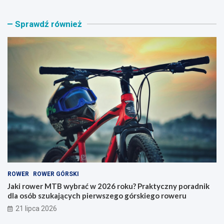
i
a
r
ż
Sprawdź również
o
n
w
i
e
k
r
n
M
a
T
r
B
o
w
w
y
e
b
r
r
y
a
–
ć
j
w
a
2
k
0
i
ROWER
ROWER GÓRSKI
2
t
6
y
Jaki rower MTB wybrać w 2026 roku? Praktyczny poradnik
r
p
dla osób szukających pierwszego górskiego roweru
o
w
21 lipca 2026
k
y
u
b