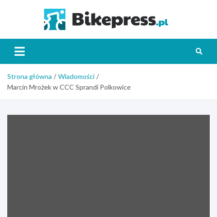
Skip
to
Bikepr
content
Strona główna
Wiadomości
Marcin Mrożek w CCC Sprandi Polkowice