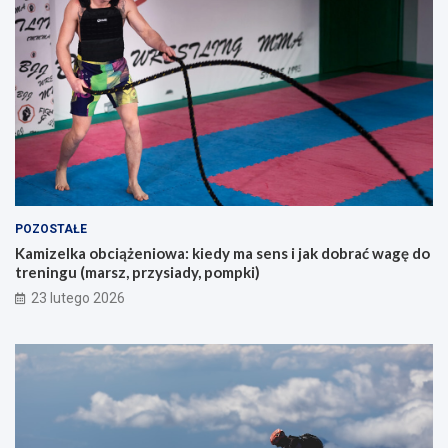
s
u
ó
p
b
e
s
m
z
?
u
k
a
j
ą
c
y
POZOSTAŁE
c
Kamizelka obciążeniowa: kiedy ma sens i jak dobrać wagę do
h
treningu (marsz, przysiady, pompki)
p
i
23 lutego 2026
e
r
w
s
z
e
g
o