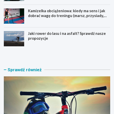
Kamizelka obciążeniowa: kiedy ma sens i jak
dobrać wagę do treningu (marsz, przysiady,
pompki)
Jaki rower do lasu i na asfalt? Sprawdź nasze
propozycje
J
B
a
a
k
g
i
a
r
ż
Sprawdź również
o
n
w
i
e
k
r
n
M
a
T
r
B
o
w
w
y
e
b
r