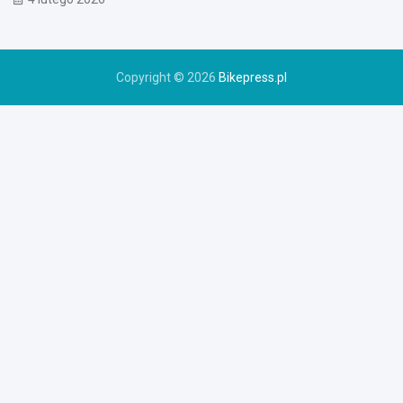
w
e
r
u
Copyright © 2026
Bikepress.pl