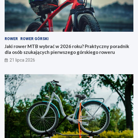
r
y
a
–
ć
j
w
a
2
k
0
i
ROWER
ROWER GÓRSKI
2
t
6
y
Jaki rower MTB wybrać w 2026 roku? Praktyczny poradnik
r
p
dla osób szukających pierwszego górskiego roweru
o
w
21 lipca 2026
k
y
u
b
?
r
P
a
r
ć
a
i
k
n
t
a
y
c
c
o
z
p
n
a
y
t