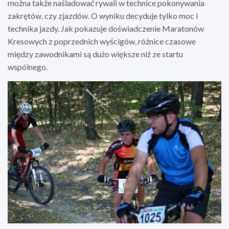
można także naśladować rywali w technice pokonywania
zakrętów, czy zjazdów. O wyniku decyduje tylko moc i
technika jazdy. Jak pokazuje doświadczenie Maratonów
Kresowych z poprzednich wyścigów, różnice czasowe
między zawodnikami są dużo większe niż ze startu
wspólnego.