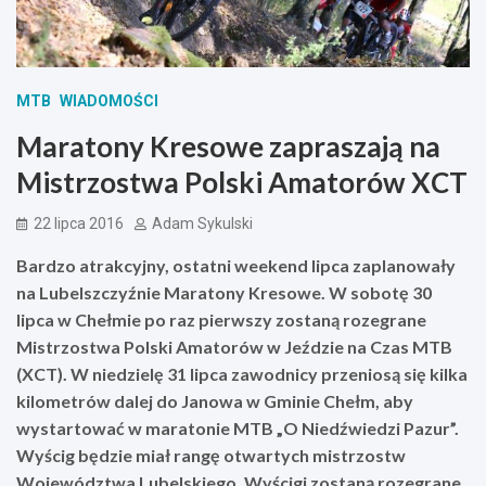
MTB
WIADOMOŚCI
Maratony Kresowe zapraszają na
Mistrzostwa Polski Amatorów XCT
22 lipca 2016
Adam Sykulski
Bardzo atrakcyjny, ostatni weekend lipca zaplanowały
na Lubelszczyźnie Maratony Kresowe. W sobotę 30
lipca w Chełmie po raz pierwszy zostaną rozegrane
Mistrzostwa Polski Amatorów w Jeździe na Czas MTB
(XCT). W niedzielę 31 lipca zawodnicy przeniosą się kilka
kilometrów dalej do Janowa w Gminie Chełm, aby
wystartować w maratonie MTB „O Niedźwiedzi Pazur”.
Wyścig będzie miał rangę otwartych mistrzostw
Województwa Lubelskiego. Wyścigi zostaną rozegrane