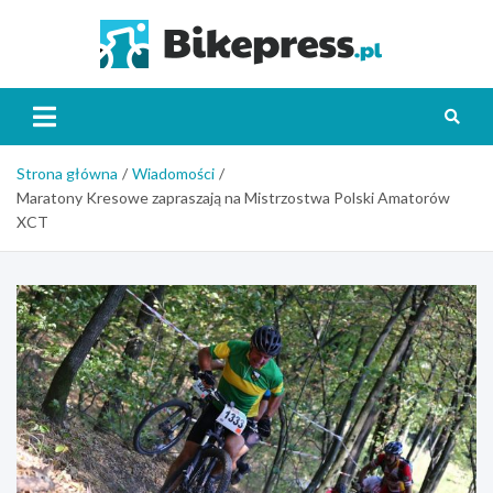
Skip
to
Bikepr
content
Strona główna
Wiadomości
Maratony Kresowe zapraszają na Mistrzostwa Polski Amatorów
XCT