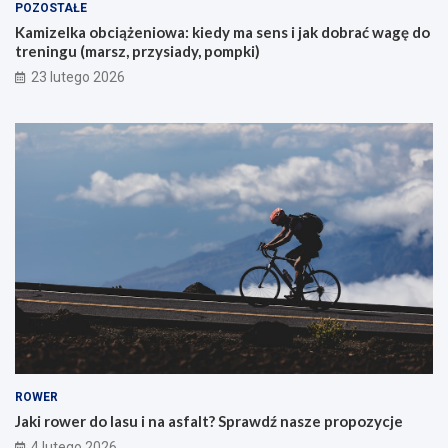
POZOSTAŁE
c
Kamizelka obciążeniowa: kiedy ma sens i jak dobrać wagę do
h
treningu (marsz, przysiady, pompki)
p
i
23 lutego 2026
e
r
w
s
z
e
g
o
g
ó
r
s
k
i
e
g
o
ROWER
r
Jaki rower do lasu i na asfalt? Sprawdź nasze propozycje
o
4 lutego 2026