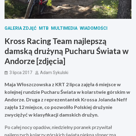
GALERIA ZDJĘĆ
MTB
MULTIMEDIA
WIADOMOŚCI
Kross Racing Team najlepszą
damską drużyną Pucharu Świata w
Andorze [zdjęcia]
3 lipca 2017
Adam Sykulski
Maja Włoszczowska z KRT 2 lipca zajęła 6 miejsce w
kolejnej rundzie Pucharu Świata w kolarstwie górskim w
Andorze. Druga z reprezentantek Krossa Jolanda Neff
zajęła 12 miejsce, co pozwoliło Polskiej drużynie
zwyciężyć w klasyfikacji damskich drużyn.
Po całej nocy opadów, niedzielny poranek przywitał
najlepszych kolarzy górskich świata piękną słoneczną