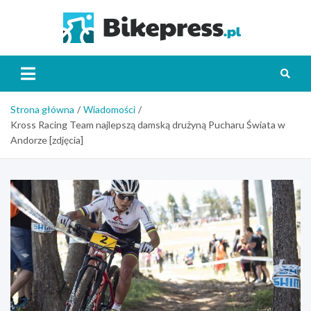
Skip
to
Bikepr
content
Strona główna
Wiadomości
Kross Racing Team najlepszą damską drużyną Pucharu Świata w
Andorze [zdjęcia]