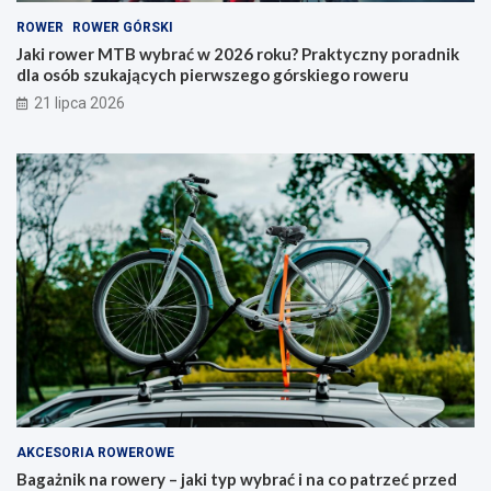
0
i
ROWER
ROWER GÓRSKI
2
t
6
y
Jaki rower MTB wybrać w 2026 roku? Praktyczny poradnik
r
p
dla osób szukających pierwszego górskiego roweru
o
w
21 lipca 2026
k
y
u
b
?
r
P
a
r
ć
a
i
k
n
t
a
y
c
c
o
z
p
n
a
y
t
p
r
o
z
r
e
a
ć
AKCESORIA ROWEROWE
d
p
Bagażnik na rowery – jaki typ wybrać i na co patrzeć przed
n
r