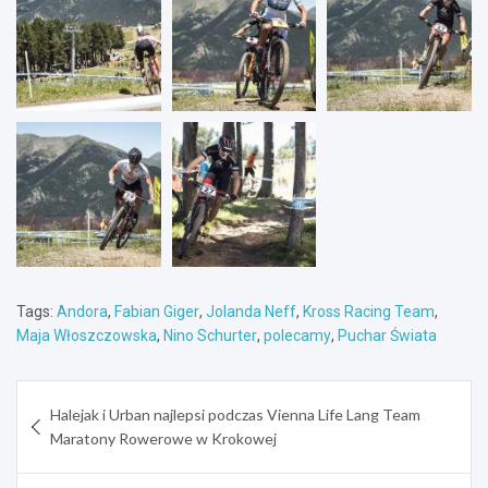
Tags:
Andora
,
Fabian Giger
,
Jolanda Neff
,
Kross Racing Team
,
Maja Włoszczowska
,
Nino Schurter
,
polecamy
,
Puchar Świata
Nawigacja
Halejak i Urban najlepsi podczas Vienna Life Lang Team
wpisu
Maratony Rowerowe w Krokowej