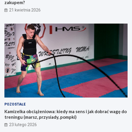
zakupem?
i
z
21 kwietnia 2026
k
e
d
d
l
z
a
a
o
k
s
u
ó
p
b
e
s
m
z
?
u
k
a
j
ą
c
y
POZOSTAŁE
c
Kamizelka obciążeniowa: kiedy ma sens i jak dobrać wagę do
h
treningu (marsz, przysiady, pompki)
p
i
23 lutego 2026
e