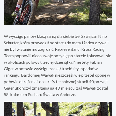
W wyścigu panów klasą samą dla siebie był Szwajcar Nino
Schurter, który prowadził od startu do mety i żaden z rywali
nie był w stanie mu zagrozić. Reprezentanci Kross Racing
Team poprawili nieco swoje pozycję po starcie i plasowali się
w okolicach połowy trzeciej dziesiątki. Niestety Fabian
Giger w połowie wyścigu zaczął tracić siły i spadać w
rankingu. Bartłomiej Wawak nieszczęśliwie przebił oponę w
połowie okrążenia i do strefy technicznej stracił 40 pozycji.
Giger ukończył zmagania na 43. miejscu, zaś Wawak został
58. kolarzem Pucharu Świata w Andorze.