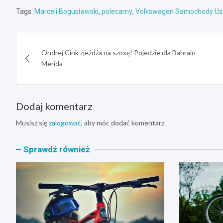
Tags:
Marceli Bogusławski
,
polecamy
,
Volkswagen Samochody U
Nawigacja
Ondrej Cink zjeżdża na szosę! Pojedzie dla Bahrain-
wpisu
Merida
Dodaj komentarz
Musisz się
zalogować
, aby móc dodać komentarz.
Sprawdź również