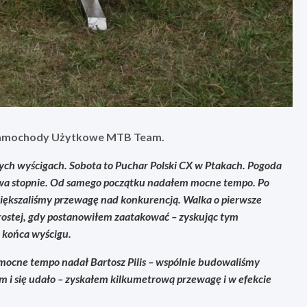
Samochody Użytkowe MTB Team.
h wyścigach. Sobota to Puchar Polski CX w Ptakach. Pogoda
dwa stopnie. Od samego początku nadałem mocne tempo. Po
większaliśmy przewagę nad konkurencją. Walka o pierwsze
 prostej, gdy postanowiłem zaatakować – zyskując tym
 końca wyścigu.
 mocne tempo nadał Bartosz Pilis – wspólnie budowaliśmy
 i się udało – zyskałem kilkumetrową przewagę i w efekcie