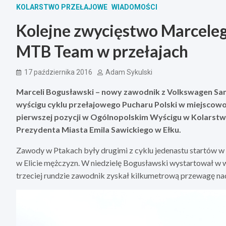
KOLARSTWO PRZEŁAJOWE
WIADOMOŚCI
Kolejne zwycięstwo Marcele
MTB Team w przełajach
17 października 2016
Adam Sykulski
Marceli Bogusławski – nowy zawodnik z Volkswagen S
wyścigu cyklu przełajowego Pucharu Polski w miejscowoś
pierwszej pozycji w Ogólnopolskim Wyścigu w Kolarstw
Prezydenta Miasta Emila Sawickiego w Ełku.
Zawody w Ptakach były drugimi z cyklu jedenastu startów w
w Elicie mężczyzn. W niedzielę Bogusławski wystartował w w
trzeciej rundzie zawodnik zyskał kilkumetrową przewagę na