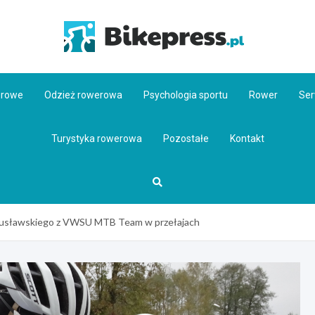
Bikepr
erowe
Odzież rowerowa
Psychologia sportu
Rower
Ser
Turystyka rowerowa
Pozostałe
Kontakt
gusławskiego z VWSU MTB Team w przełajach