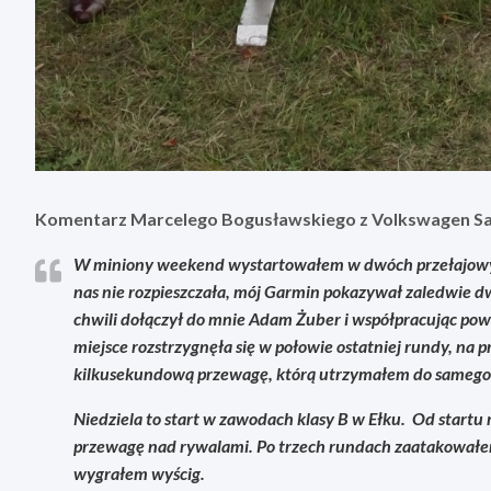
Komentarz Marcelego Bogusławskiego z Volkswagen 
W miniony weekend wystartowałem w dwóch przełajowyc
nas nie rozpieszczała, mój Garmin pokazywał zaledwie 
chwili dołączył do mnie Adam Żuber i współpracując po
miejsce rozstrzygnęła się w połowie ostatniej rundy, na
kilkusekundową przewagę, którą utrzymałem do samego
Niedziela to start w zawodach klasy B w Ełku. Od startu
przewagę nad rywalami. Po trzech rundach zaatakowałem
wygrałem wyścig.