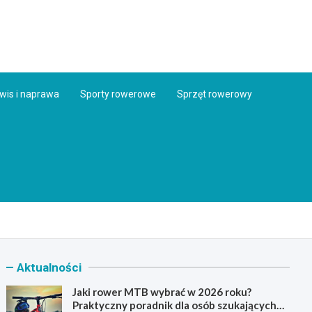
ess.pl
wis i naprawa
Sporty rowerowe
Sprzęt rowerowy
Aktualności
Jaki rower MTB wybrać w 2026 roku?
Praktyczny poradnik dla osób szukających