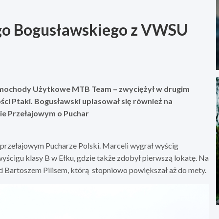
go Bogusławskiego z VWSU
amochody Użytkowe MTB Team – zwyciężył w drugim
ci Ptaki. Bogusławski uplasował się również na
ie Przełajowym o Puchar
 przełajowym Pucharze Polski. Marceli wygrał wyścig
yścigu klasy B w Ełku, gdzie także zdobył pierwszą lokatę. Na
d Bartoszem Pilisem, którą stopniowo powiększał aż do mety.