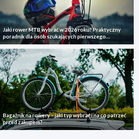
Jaki rower MTB wybrać w 2026 roku? Praktyczny
poradnik dla osób szukających pierwszego
górskiego roweru
Bagażnik na rowery – jaki typ wybrać i na co patrzeć
przed zakupem?