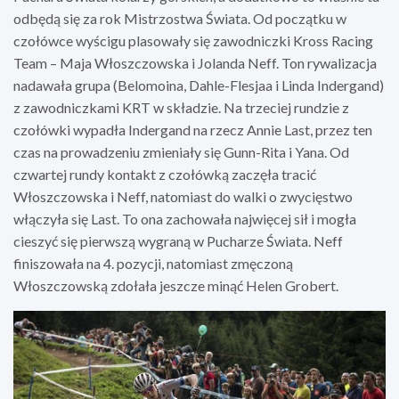
odbędą się za rok Mistrzostwa Świata. Od początku w
czołówce wyścigu plasowały się zawodniczki Kross Racing
Team – Maja Włoszczowska i Jolanda Neff. Ton rywalizacja
nadawała grupa (Belomoina, Dahle-Flesjaa i Linda Indergand)
z zawodniczkami KRT w składzie. Na trzeciej rundzie z
czołówki wypadła Indergand na rzecz Annie Last, przez ten
czas na prowadzeniu zmieniały się Gunn-Rita i Yana. Od
czwartej rundy kontakt z czołówką zaczęła tracić
Włoszczowska i Neff, natomiast do walki o zwycięstwo
włączyła się Last. To ona zachowała najwięcej sił i mogła
cieszyć się pierwszą wygraną w Pucharze Świata. Neff
finiszowała na 4. pozycji, natomiast zmęczoną
Włoszczowską zdołała jeszcze minąć Helen Grobert.