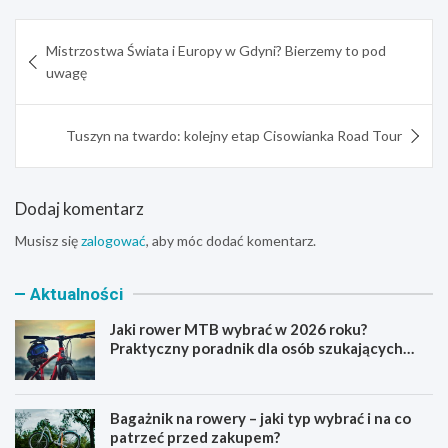
Nawigacja
Mistrzostwa Świata i Europy w Gdyni? Bierzemy to pod
wpisu
uwagę
Tuszyn na twardo: kolejny etap Cisowianka Road Tour
Dodaj komentarz
Musisz się
zalogować
, aby móc dodać komentarz.
Aktualności
Jaki rower MTB wybrać w 2026 roku?
Praktyczny poradnik dla osób szukających
pierwszego górskiego roweru
Bagażnik na rowery – jaki typ wybrać i na co
patrzeć przed zakupem?