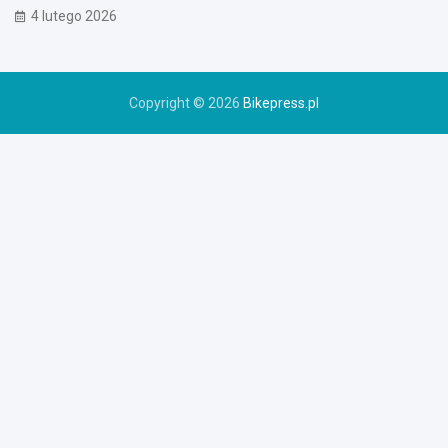
o
4 lutego 2026
w
e
r
u
Copyright © 2026
Bikepress.pl