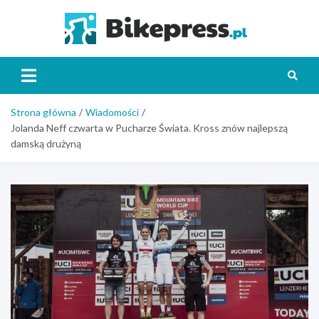
Skip
to
Bikepr
content
Strona główna
Wiadomości
Jolanda Neff czwarta w Pucharze Świata. Kross znów najlepszą
damską drużyną