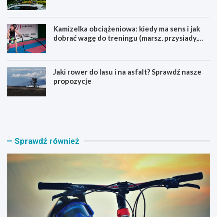
Kamizelka obciążeniowa: kiedy ma sens i jak
dobrać wagę do treningu (marsz, przysiady,
pompki)
Jaki rower do lasu i na asfalt? Sprawdź nasze
propozycje
J
B
a
a
k
g
i
a
r
ż
Sprawdź również
o
n
w
i
e
k
r
n
M
a
T
r
B
o
w
w
y
e