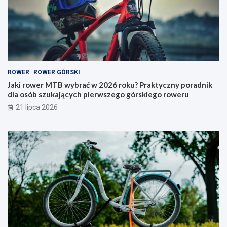
b
r
r
y
a
–
ć
j
w
a
2
k
0
i
ROWER
ROWER GÓRSKI
2
t
6
y
Jaki rower MTB wybrać w 2026 roku? Praktyczny poradnik
r
p
dla osób szukających pierwszego górskiego roweru
o
w
21 lipca 2026
k
y
u
b
?
r
P
a
r
ć
a
i
k
n
t
a
y
c
c
o
z
p
n
a