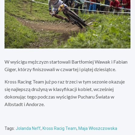
W wyścigu mężczyzn startowali Bartłomiej Wawak i Fabian
Giger, którzy finiszowali w czwartej i piątej dziesiątce.
Kross Racing Team już po raz trzeci w tym sezonie okazuje
się najlepszą drużyną w klasyfikacji kobiet, wcześniej
dokonując tego podczas wyścigów Pucharu Świata w
Albstadt i Andorze.
Tags:
Jolanda Neff
,
Kross Racig Team
,
Maja Włoszczowska