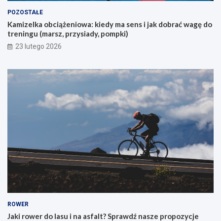
y
POZOSTAŁE
c
Kamizelka obciążeniowa: kiedy ma sens i jak dobrać wagę do
h
treningu (marsz, przysiady, pompki)
p
i
23 lutego 2026
e
r
w
s
z
e
g
o
g
ó
r
s
k
i
e
g
o
ROWER
r
Jaki rower do lasu i na asfalt? Sprawdź nasze propozycje