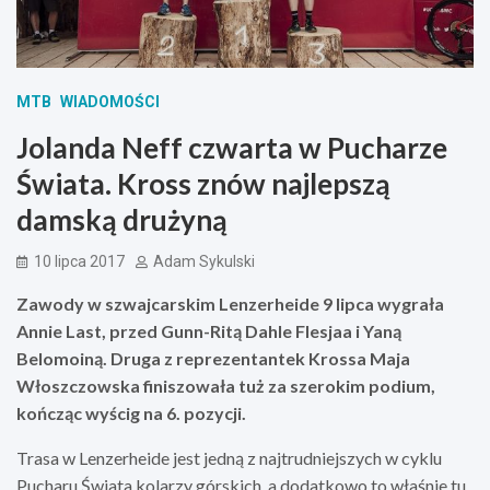
MTB
WIADOMOŚCI
Jolanda Neff czwarta w Pucharze
Świata. Kross znów najlepszą
damską drużyną
10 lipca 2017
Adam Sykulski
Zawody w szwajcarskim Lenzerheide 9 lipca wygrała
Annie Last, przed Gunn-Ritą Dahle Flesjaa i Yaną
Belomoiną. Druga z reprezentantek Krossa Maja
Włoszczowska finiszowała tuż za szerokim podium,
kończąc wyścig na 6. pozycji.
Trasa w Lenzerheide jest jedną z najtrudniejszych w cyklu
Pucharu Świata kolarzy górskich, a dodatkowo to właśnie tu