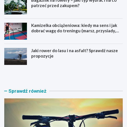
patrzeć przed zakupem?
Kamizelka obciążeniowa: kiedy ma sens i jak
dobrać wagę do treningu (marsz, przysiady,
pompki)
Jaki rower do lasu i na asfalt? Sprawdź nasze
propozycje
J
B
a
a
k
g
i
a
r
ż
Sprawdź również
o
n
w
i
e
k
r
n
M
a
T
r
B
o