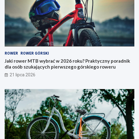
w
w
y
e
b
r
r
y
a
–
ć
j
w
a
2
k
0
i
ROWER
ROWER GÓRSKI
2
t
6
y
Jaki rower MTB wybrać w 2026 roku? Praktyczny poradnik
r
p
dla osób szukających pierwszego górskiego roweru
o
w
21 lipca 2026
k
y
u
b
?
r
P
a
r
ć
a
i
k
n
t
a
y
c
c
o
z
p