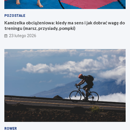
ą
c
y
POZOSTAŁE
c
Kamizelka obciążeniowa: kiedy ma sens i jak dobrać wagę do
h
treningu (marsz, przysiady, pompki)
p
i
23 lutego 2026
e
r
w
s
z
e
g
o
g
ó
r
s
k
i
e
g
o
ROWER