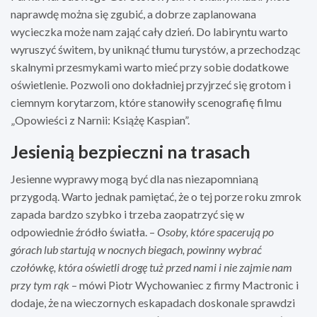
naprawdę można się zgubić, a dobrze zaplanowana
wycieczka może nam zająć cały dzień. Do labiryntu warto
wyruszyć świtem, by uniknąć tłumu turystów, a przechodząc
skalnymi przesmykami warto mieć przy sobie dodatkowe
oświetlenie. Pozwoli ono dokładniej przyjrzeć się grotom i
ciemnym korytarzom, które stanowiły scenografię filmu
„Opowieści z Narnii: Książę Kaspian”.
Jesienią bezpieczni na trasach
Jesienne wyprawy mogą być dla nas niezapomnianą
przygodą. Warto jednak pamiętać, że o tej porze roku zmrok
zapada bardzo szybko i trzeba zaopatrzyć się w
odpowiednie źródło światła. –
Osoby, które spacerują po
górach lub startują w nocnych biegach, powinny wybrać
czołówkę, która oświetli drogę tuż przed nami i nie zajmie nam
przy tym rąk
– mówi Piotr Wychowaniec z firmy Mactronic i
dodaje, że na wieczornych eskapadach doskonale sprawdzi