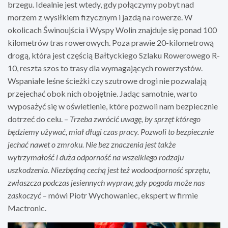
brzegu. Idealnie jest wtedy, gdy połączymy pobyt nad
morzem z wysiłkiem fizycznym i jazdą na rowerze. W
okolicach Świnoujścia i Wyspy Wolin znajduje się ponad 100
kilometrów tras rowerowych. Poza prawie 20-kilometrową
drogą, która jest częścią Bałtyckiego Szlaku Rowerowego R-
10, reszta szos to trasy dla wymagających rowerzystów.
Wspaniałe leśne ścieżki czy szutrowe drogi nie pozwalają
przejechać obok nich obojętnie. Jadąc samotnie, warto
wyposażyć się w oświetlenie, które pozwoli nam bezpiecznie
dotrzeć do celu. –
Trzeba zwrócić uwagę, by sprzęt którego
będziemy używać, miał długi czas pracy. Pozwoli to bezpiecznie
jechać nawet o zmroku. Nie bez znaczenia jest także
wytrzymałość i duża odporność na wszelkiego rodzaju
uszkodzenia. Niezbędną cechą jest też wodoodporność sprzętu,
zwłaszcza podczas jesiennych wypraw, gdy pogoda może nas
zaskoczyć
– mówi Piotr Wychowaniec, ekspert w firmie
Mactronic.