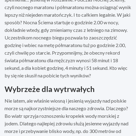
czyli nocnego maratonu i półmaratonu można osiągnąć wynik
lepszy niż niejeden maratończyk. I to całkiem legalnie. W jaki
sposób? Nocna Ściema startuje o godzinie 2.00 w nocy,
dokładnie wtedy, gdy zmieniamy czas z letniego na zimowy.
Uczestnikom nocnego biegu pozwala to zaoszczędzić
godzinę i wbiec na metę półmaratonu tuż po godzinie 2.00,
czyli chwilę po starcie. Przypomnijmy, że obecny rekord
świata półmaratonu dla mężczyzn wynosi 58 minut i 18
sekund, a dla kobiet godzinę, 4 minuty i 51 sekund. Kto więc
by się nie skusił na pobicie tych wyników?
Wybrzeże dla wytrwałych
Nie latem, ale właśnie wiosną i jesienią wyjazdy nad polskie
morze są najkorzystniejsze dla naszego zdrowia. Dlaczego?
Bo wiatr sprzyja roznoszeniu kropelek wody morskiej z
jodem. Dlatego najlepiej zdrowiu służą jesienne wyjazdy nad
morze i przebywanie blisko wody, np. do 300 metrów od