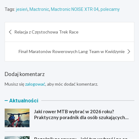
Tags:
jesień
,
Mactronic
,
Mactronic NOISE XTR 04
,
polecamy
Nawigacja
Relacja z Częstochowa Trek Race
wpisu
Finał Maratonów Rowerowych Lang Team w Kwidzynie
Dodaj komentarz
Musisz się
zalogować
, aby móc dodać komentarz.
Aktualności
Jaki rower MTB wybrać w 2026 roku?
Praktyczny poradnik dla osób szukających
pierwszego górskiego roweru
Bagażnik na rowery – jaki typ wybrać i na co