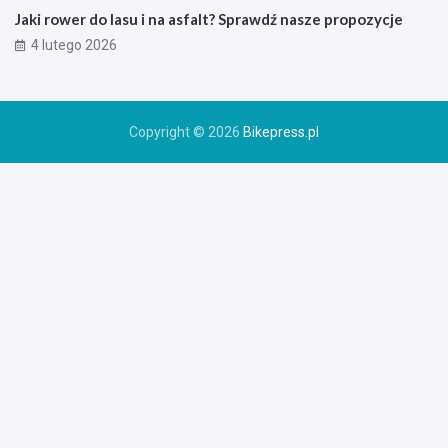
r
Jaki rower do lasu i na asfalt? Sprawdź nasze propozycje
o
4 lutego 2026
w
e
r
u
Copyright © 2026
Bikepress.pl