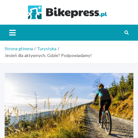
Skip
to
Bikepr
content
Strona główna
Turystyka
Jesień dla aktywnych. Gdzie? Podpowiadamy!