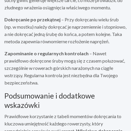
suchy gwint generuje większe tarcie, co może prowadzić do
złudnego wrażenia osiągnięcia właściwego momentu.
Dokręcanie po przekątnej
– Przy dokręcaniu wielu śrub
(np. w mostku) należy dokręcać je naprzemiennie i stopniowo,
a nie dokręcać jedną śrubę do końca, a potem kolejne. Taka
metoda zapewnia równomierne rozłożenie naprężeń.
Zapominanie o regularnych kontrolach
– Nawet
prawidłowo dokręcone śruby mogą się z czasem poluzować,
szczególnie w rowerach górskich narażonych na ciągłe
wstrząsy. Regularna kontrola jest niezbędna dla Twojego
bezpieczeństwa.
Podsumowanie i dodatkowe
wskazówki
Prawidłowe korzystanie z tabeli momentów dokręcania to
kluczowa umiejętność każdego rowerzysty, który
samodzielnie serwisuje swój sprzęt.
Właściwe dokręcanie