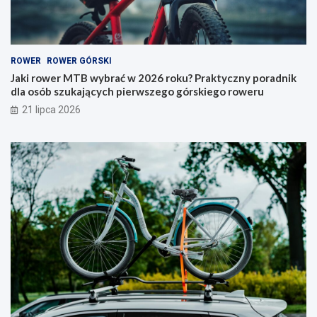
ć
j
w
a
2
k
0
i
ROWER
ROWER GÓRSKI
2
t
6
y
Jaki rower MTB wybrać w 2026 roku? Praktyczny poradnik
r
p
dla osób szukających pierwszego górskiego roweru
o
w
21 lipca 2026
k
y
u
b
?
r
P
a
r
ć
a
i
k
n
t
a
y
c
c
o
z
p
n
a
y
t
p
r
o
z