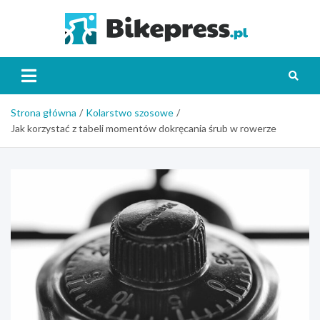
Skip
to
Bikepr
content
Strona główna
Kolarstwo szosowe
Jak korzystać z tabeli momentów dokręcania śrub w rowerze