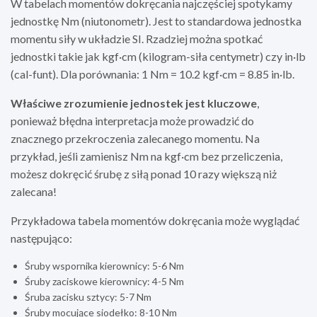
W tabelach momentów dokręcania najczęściej spotykamy
jednostkę Nm (niutonometr). Jest to standardowa jednostka
momentu siły w układzie SI. Rzadziej można spotkać
jednostki takie jak kgf·cm (kilogram-siła centymetr) czy in·lb
(cal-funt). Dla porównania: 1 Nm = 10.2 kgf·cm = 8.85 in·lb.
Właściwe zrozumienie jednostek jest kluczowe
,
ponieważ błędna interpretacja może prowadzić do
znacznego przekroczenia zalecanego momentu. Na
przykład, jeśli zamienisz Nm na kgf·cm bez przeliczenia,
możesz dokręcić śrubę z siłą ponad 10 razy większą niż
zalecana!
Przykładowa tabela momentów dokręcania może wyglądać
następująco:
Śruby wspornika kierownicy: 5-6 Nm
Śruby zaciskowe kierownicy: 4-5 Nm
Śruba zacisku sztycy: 5-7 Nm
Śruby mocujące siodełko: 8-10 Nm