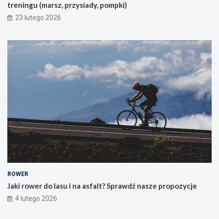
treningu (marsz, przysiady, pompki)
p
i
23 lutego 2026
e
r
w
s
z
e
g
o
g
ó
r
s
k
i
e
g
o
ROWER
r
Jaki rower do lasu i na asfalt? Sprawdź nasze propozycje
o
4 lutego 2026
w
e
r