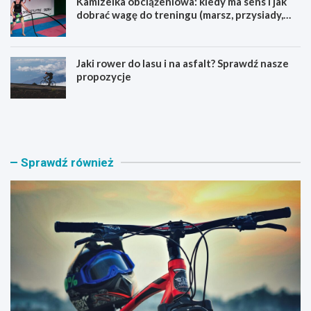
Kamizelka obciążeniowa: kiedy ma sens i jak
dobrać wagę do treningu (marsz, przysiady,
pompki)
Jaki rower do lasu i na asfalt? Sprawdź nasze
propozycje
J
B
a
a
k
g
i
a
r
ż
Sprawdź również
o
n
w
i
e
k
r
n
M
a
T
r
B
o
w
w
y
e
b
r
r
y
a
–