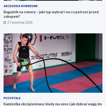
r
e
a
ć
AKCESORIA ROWEROWE
d
p
Bagażnik na rowery – jaki typ wybrać i na co patrzeć przed
n
r
zakupem?
i
z
21 kwietnia 2026
k
e
d
d
l
z
a
a
o
k
s
u
ó
p
b
e
s
m
z
?
u
k
a
j
ą
c
y
POZOSTAŁE
c
Kamizelka obciążeniowa: kiedy ma sens i jak dobrać wagę do
h