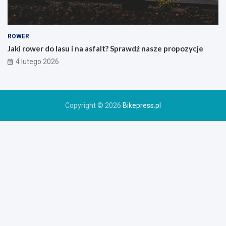
i
e
g
o
ROWER
r
Jaki rower do lasu i na asfalt? Sprawdź nasze propozycje
o
4 lutego 2026
w
e
r
u
Copyright © 2026
Bikepress.pl