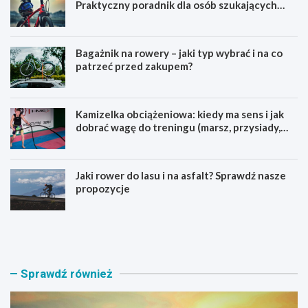
Praktyczny poradnik dla osób szukających
pierwszego górskiego roweru
Bagażnik na rowery – jaki typ wybrać i na co
patrzeć przed zakupem?
Kamizelka obciążeniowa: kiedy ma sens i jak
dobrać wagę do treningu (marsz, przysiady,
pompki)
Jaki rower do lasu i na asfalt? Sprawdź nasze
propozycje
J
B
a
a
k
g
i
a
r
ż
Sprawdź również
o
n
w
i
e
k