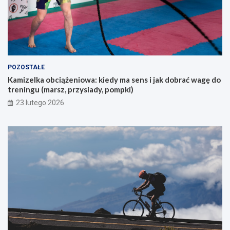
u
k
a
j
ą
c
y
POZOSTAŁE
c
Kamizelka obciążeniowa: kiedy ma sens i jak dobrać wagę do
h
treningu (marsz, przysiady, pompki)
p
i
23 lutego 2026
e
r
w
s
z
e
g
o
g
ó
r
s
k