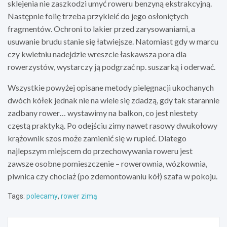
sklejenia nie zaszkodzi umyć roweru benzyną ekstrakcyjną.
Następnie folię trzeba przykleić do jego osłoniętych
fragmentów. Ochroni to lakier przed zarysowaniami, a
usuwanie brudu stanie się łatwiejsze. Natomiast gdy w marcu
czy kwietniu nadejdzie wreszcie łaskawsza pora dla
rowerzystów, wystarczy ją podgrzać np. suszarką i oderwać.
Wszystkie powyżej opisane metody pielęgnacji ukochanych
dwóch kółek jednak nie na wiele się zdadzą, gdy tak starannie
zadbany rower… wystawimy na balkon, co jest niestety
częstą praktyką. Po odejściu zimy nawet rasowy dwukołowy
krążownik szos może zamienić się w rupieć. Dlatego
najlepszym miejscem do przechowywania roweru jest
zawsze osobne pomieszczenie – rowerownia, wózkownia,
piwnica czy chociaż (po zdemontowaniu kół) szafa w pokoju.
Tags:
polecamy
,
rower zimą
Nawigacja