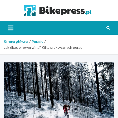
Skip
to
Bikepr
content
Strona główna
Porady
Jak dbać o rower zimą? Kilka praktycznych porad