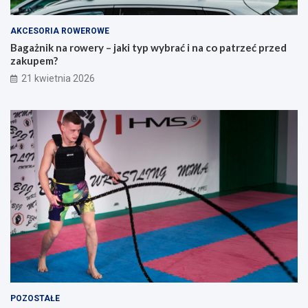
o
z
r
e
a
ć
AKCESORIA ROWEROWE
d
p
Bagażnik na rowery – jaki typ wybrać i na co patrzeć przed
n
r
zakupem?
i
z
21 kwietnia 2026
k
e
d
d
l
z
a
a
o
k
s
u
ó
p
b
e
s
m
z
?
u
k
a
j
ą
c
y
POZOSTAŁE
c