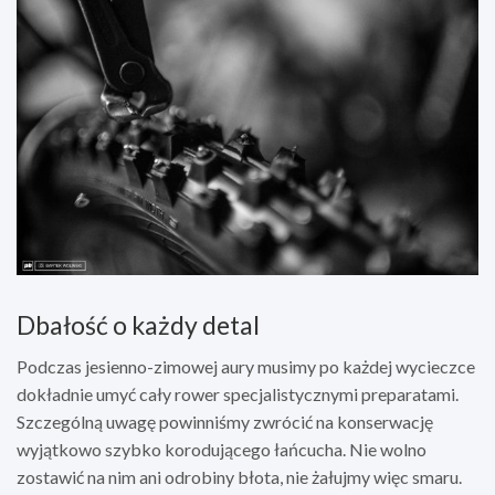
Dbałość o każdy detal
Podczas jesienno-zimowej aury musimy po każdej wycieczce
dokładnie umyć cały rower specjalistycznymi preparatami.
Szczególną uwagę powinniśmy zwrócić na konserwację
wyjątkowo szybko korodującego łańcucha. Nie wolno
zostawić na nim ani odrobiny błota, nie żałujmy więc smaru.