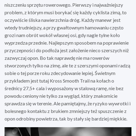
niszczeniu sprzętu rowerowego. Pierwszy i najważniejszy
problem, z którym musi borykać się każdy cyklista zimą, to
oczywiście śliska nawierzchnia dróg. Każdy manewr jest
wtedy trudniejszy, a przy gwałtownym hamowaniu często
grozi nam obrót wokół własnej osi, gdy nagle tylne koło
wyprzedza przednie. Najlepszym sposobem na poprawienie
przyczepności do podłoża jest założenie nieco szerszych niż
zazwyczaj opon. Bo tak naprawdę nie ma rowerów
stworzonych tylko na zimę, ale te z szerszymi oponami radzą
sobie o tej porze roku zdecydowanie lepiej. Świetnym
przykładem jest tutaj Kross Smooth Trail na kołach o
średnicy 27,5+ cala i wyposażony w stalową ramę, nie bez
powodu ceniony nie tylko za wygląd, który znakomicie
sprawdza się w terenie. Ale pamiętajmy, że ryzyko wywrotki i
bolesnego kontaktu z brukiem zmniejszy też spuszczenie z
opon odrobiny powietrza, tak by stały się bardziej miękkie.