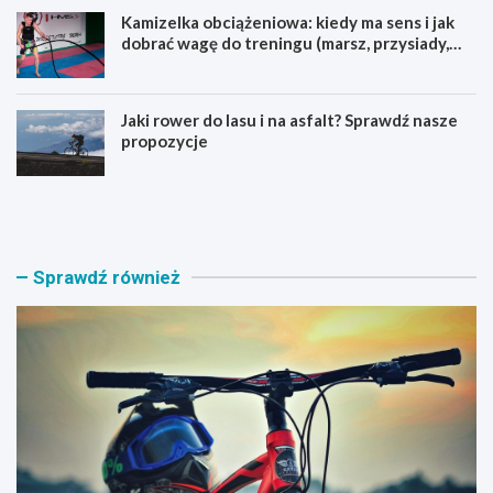
Kamizelka obciążeniowa: kiedy ma sens i jak
dobrać wagę do treningu (marsz, przysiady,
pompki)
Jaki rower do lasu i na asfalt? Sprawdź nasze
propozycje
J
B
a
a
k
g
i
a
r
ż
Sprawdź również
o
n
w
i
e
k
r
n
M
a
T
r
B
o
w
w
y
e
b
r
r
y