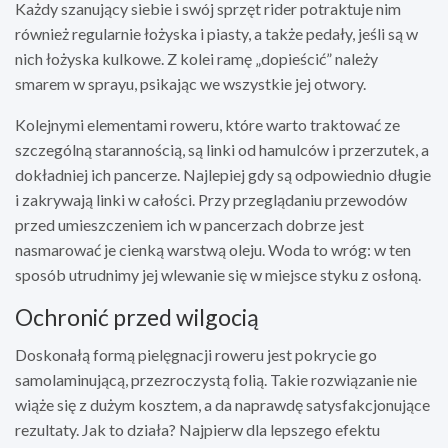
Każdy szanujący siebie i swój sprzęt rider potraktuje nim
również regularnie łożyska i piasty, a także pedały, jeśli są w
nich łożyska kulkowe. Z kolei ramę „dopieścić” należy
smarem w sprayu, psikając we wszystkie jej otwory.
Kolejnymi elementami roweru, które warto traktować ze
szczególną starannością, są linki od hamulców i przerzutek, a
dokładniej ich pancerze. Najlepiej gdy są odpowiednio długie
i zakrywają linki w całości. Przy przeglądaniu przewodów
przed umieszczeniem ich w pancerzach dobrze jest
nasmarować je cienką warstwą oleju. Woda to wróg: w ten
sposób utrudnimy jej wlewanie się w miejsce styku z osłoną.
Ochronić przed wilgocią
Doskonałą formą pielęgnacji roweru jest pokrycie go
samolaminującą, przezroczystą folią. Takie rozwiązanie nie
wiąże się z dużym kosztem, a da naprawdę satysfakcjonujące
rezultaty. Jak to działa? Najpierw dla lepszego efektu