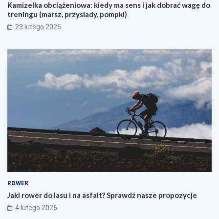
Kamizelka obciążeniowa: kiedy ma sens i jak dobrać wagę do
h
treningu (marsz, przysiady, pompki)
p
i
23 lutego 2026
e
r
w
s
z
e
g
o
g
ó
r
s
k
i
e
g
o
ROWER
r
Jaki rower do lasu i na asfalt? Sprawdź nasze propozycje
o
4 lutego 2026
w
e