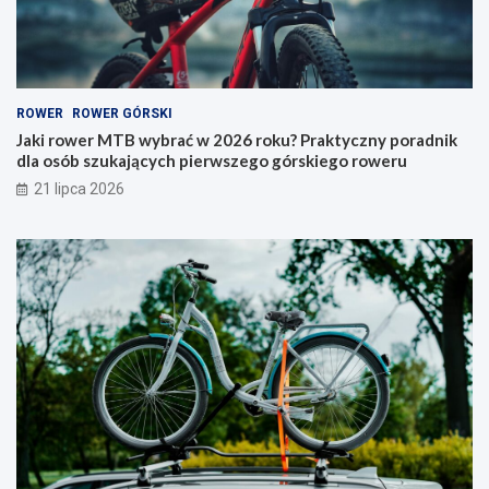
a
–
ć
j
w
a
2
k
0
i
ROWER
ROWER GÓRSKI
2
t
6
y
Jaki rower MTB wybrać w 2026 roku? Praktyczny poradnik
r
p
dla osób szukających pierwszego górskiego roweru
o
w
21 lipca 2026
k
y
u
b
?
r
P
a
r
ć
a
i
k
n
t
a
y
c
c
o
z
p
n
a
y
t
p
r