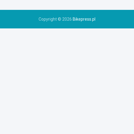
r
u
Copyright © 2026
Bikepress.pl