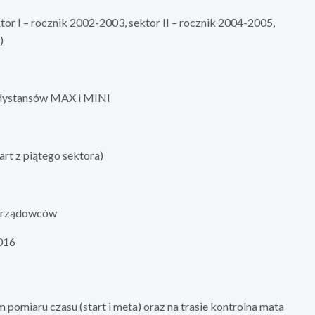
or I – rocznik 2002-2003, sektor II – rocznik 2004-2005,
)
e dystansów MAX i MINI
rt z piątego sektora)
morządowców
016
pomiaru czasu (start i meta) oraz na trasie kontrolna mata