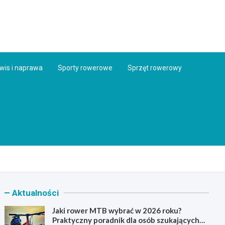
ess.pl
wis i naprawa
Sporty rowerowe
Sprzęt rowerowy
Aktualności
Jaki rower MTB wybrać w 2026 roku?
Praktyczny poradnik dla osób szukających