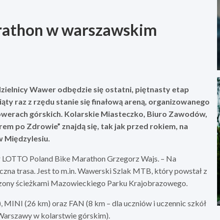
arathon w warszawskim
zielnicy Wawer odbędzie się ostatni, piętnasty etap
y raz z rzędu stanie się finałową areną, organizowanego
werach górskich. Kolarskie Miasteczko, Biuro Zawodów,
m po Zdrowie” znajdą się, tak jak przed rokiem, na
w Międzylesiu.
or LOTTO Poland Bike Marathon Grzegorz Wajs. – Na
na trasa. Jest to m.in. Wawerski Szlak MTB, który powstał z
tyczony ścieżkami Mazowieckiego Parku Krajobrazowego.
, MINI (26 km) oraz FAN (8 km – dla uczniów i uczennic szkół
Warszawy w kolarstwie górskim).