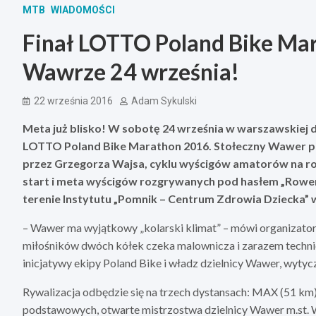
MTB
WIADOMOŚCI
Finał LOTTO Poland Bike M
Wawrze 24 września!
22 września 2016
Adam Sykulski
Meta już blisko! W sobotę 24 września w warszawskiej d
LOTTO Poland Bike Marathon 2016. Stołeczny Wawer piąt
przez Grzegorza Wajsa, cyklu wyścigów amatorów na ro
start i meta wyścigów rozgrywanych pod hasłem „Rowere
terenie Instytutu „Pomnik – Centrum Zdrowia Dziecka” 
– Wawer ma wyjątkowy „kolarski klimat” – mówi organizat
miłośników dwóch kółek czeka malownicza i zarazem technicz
inicjatywy ekipy Poland Bike i władz dzielnicy Wawer, wy
Rywalizacja odbędzie się na trzech dystansach: MAX (51 km)
podstawowych, otwarte mistrzostwa dzielnicy Wawer m.st. 