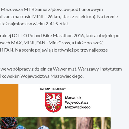
y i Mazowsza MTB Samorządowców pod honorowym
ja na trasie MINI – 26 km, start z 5 sektora). Na terenie
eż najmłodsi w wieku 2-4 i 5-6 lat.
ralnej LOTTO Poland Bike Marathon 2016, która obejmie po
nsach MAX, MINI, FAN i Mini Cross, a także po sześć
i FAN. Na scenie pojawią się również po trzy najlepsze
we współpracy z dzielnicą Wawer m.st. Warszawy, Instytutem
załkowskim Województwa Mazowieckiego.