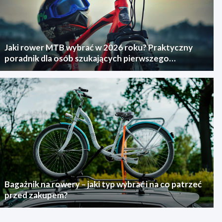
Jaki rower MTB wybrać w 2026 roku? Praktyczny
poradnik dla osób szukających pierwszego
górskiego roweru
Bagażnik na rowery – jaki typ wybrać i na co patrzeć
przed zakupem?