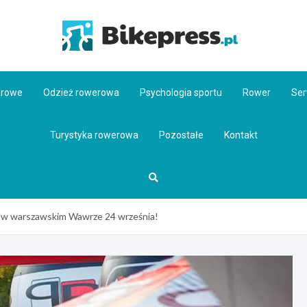
Bikepr
erowe
Odzież rowerowa
Psychologia sportu
Rower
Ser
Turystyka rowerowa
Pozostałe
Kontakt
 w warszawskim Wawrze 24 września!