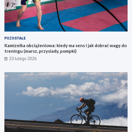
u
k
a
j
ą
c
y
POZOSTAŁE
c
Kamizelka obciążeniowa: kiedy ma sens i jak dobrać wagę do
h
treningu (marsz, przysiady, pompki)
p
i
23 lutego 2026
e
r
w
s
z
e
g
o
g
ó
r
s
k