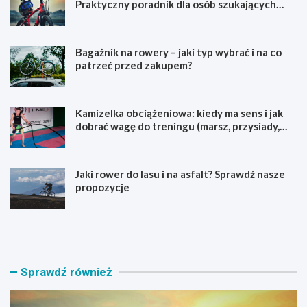
Praktyczny poradnik dla osób szukających
pierwszego górskiego roweru
Bagażnik na rowery – jaki typ wybrać i na co
patrzeć przed zakupem?
Kamizelka obciążeniowa: kiedy ma sens i jak
dobrać wagę do treningu (marsz, przysiady,
pompki)
Jaki rower do lasu i na asfalt? Sprawdź nasze
propozycje
J
B
a
a
k
g
i
a
r
ż
Sprawdź również
o
n
w
i
e
k