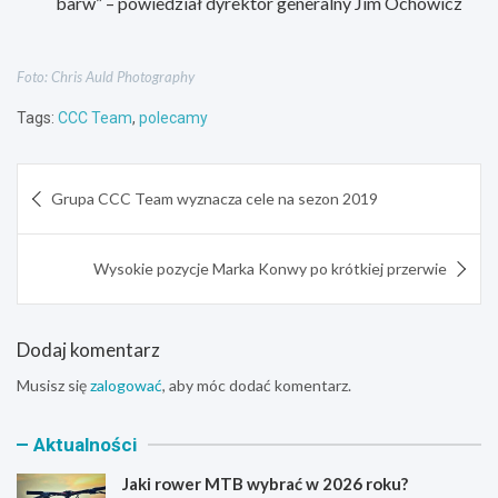
barw” – powiedział dyrektor generalny Jim Ochowicz
Foto: Chris Auld Photography
Tags:
CCC Team
,
polecamy
Nawigacja
Grupa CCC Team wyznacza cele na sezon 2019
wpisu
Wysokie pozycje Marka Konwy po krótkiej przerwie
Dodaj komentarz
Musisz się
zalogować
, aby móc dodać komentarz.
Aktualności
Jaki rower MTB wybrać w 2026 roku?