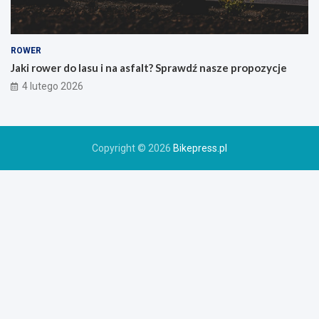
i
e
g
o
ROWER
r
Jaki rower do lasu i na asfalt? Sprawdź nasze propozycje
o
4 lutego 2026
w
e
r
u
Copyright © 2026
Bikepress.pl