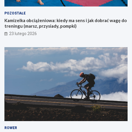
c
y
POZOSTAŁE
c
Kamizelka obciążeniowa: kiedy ma sens i jak dobrać wagę do
h
treningu (marsz, przysiady, pompki)
p
i
23 lutego 2026
e
r
w
s
z
e
g
o
g
ó
r
s
k
i
e
g
o
ROWER