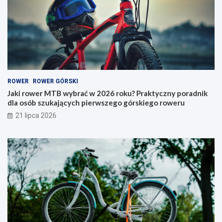
y
e
b
r
r
y
a
–
ć
j
w
a
2
k
0
i
ROWER
ROWER GÓRSKI
2
t
6
y
Jaki rower MTB wybrać w 2026 roku? Praktyczny poradnik
r
p
dla osób szukających pierwszego górskiego roweru
o
w
21 lipca 2026
k
y
u
b
?
r
P
a
r
ć
a
i
k
n
t
a
y
c
c
o
z
p