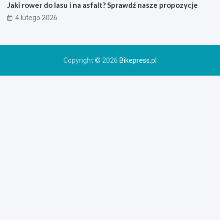
r
Jaki rower do lasu i na asfalt? Sprawdź nasze propozycje
o
4 lutego 2026
w
e
r
u
Copyright © 2026
Bikepress.pl