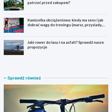
patrzeć przed zakupem?
Kamizelka obciążeniowa: kiedy ma sens i jak
dobrać wagę do treningu (marsz, przysiady,
pompki)
Jaki rower do lasu i na asfalt? Sprawdź nasze
propozycje
J
B
a
a
k
g
i
a
r
ż
Sprawdź również
o
n
w
i
e
k
r
n
M
a
T
r
B
o
w
w