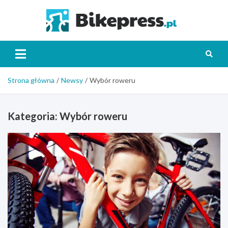
Skip
to
Bikepr
content
Strona główna
Newsy
Wybór roweru
Kategoria:
Wybór roweru