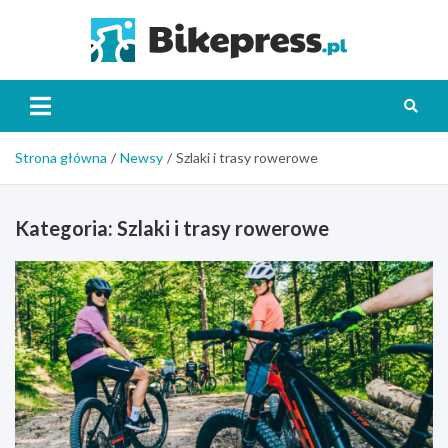
Skip
to
Bikepr
content
Strona główna
Newsy
Szlaki i trasy rowerowe
Kategoria:
Szlaki i trasy rowerowe