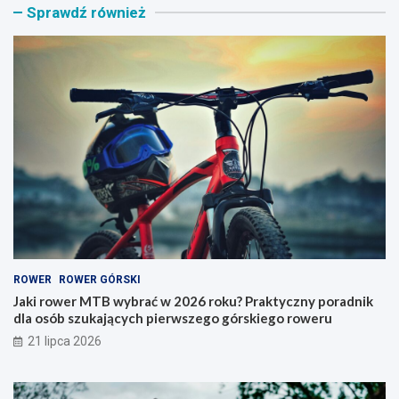
Sprawdź również
o
n
w
i
e
k
r
n
M
a
T
r
B
o
w
w
y
e
b
r
r
y
a
–
ć
j
w
a
2
k
0
i
ROWER
ROWER GÓRSKI
2
t
6
y
Jaki rower MTB wybrać w 2026 roku? Praktyczny poradnik
r
p
dla osób szukających pierwszego górskiego roweru
o
w
21 lipca 2026
k
y
u
b
?
r