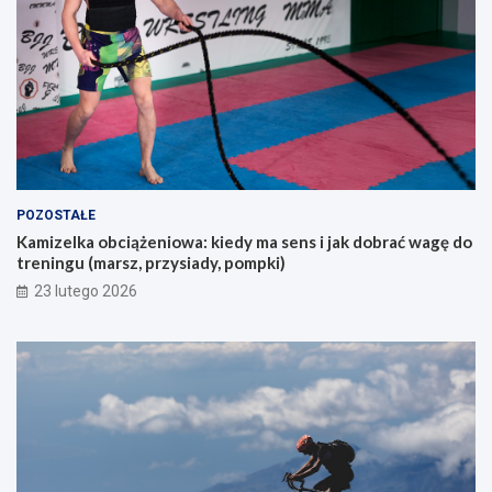
b
e
s
m
z
?
u
k
a
j
ą
c
y
POZOSTAŁE
c
Kamizelka obciążeniowa: kiedy ma sens i jak dobrać wagę do
h
treningu (marsz, przysiady, pompki)
p
i
23 lutego 2026
e
r
w
s
z
e
g
o
g