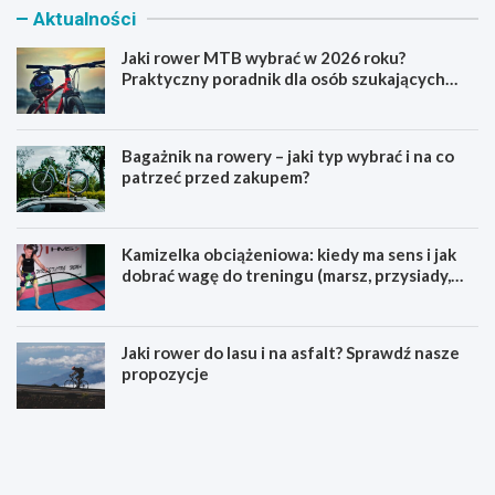
Aktualności
Jaki rower MTB wybrać w 2026 roku?
Praktyczny poradnik dla osób szukających
pierwszego górskiego roweru
Bagażnik na rowery – jaki typ wybrać i na co
patrzeć przed zakupem?
Kamizelka obciążeniowa: kiedy ma sens i jak
dobrać wagę do treningu (marsz, przysiady,
pompki)
Jaki rower do lasu i na asfalt? Sprawdź nasze
propozycje
J
B
a
a
k
g
i
a
r
ż