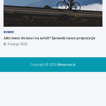
ó
r
s
k
i
e
g
o
ROWER
r
Jaki rower do lasu i na asfalt? Sprawdź nasze propozycje
o
4 lutego 2026
w
e
r
u
Copyright © 2026
Bikepress.pl