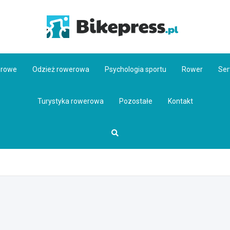
Bikepr
erowe
Odzież rowerowa
Psychologia sportu
Rower
Ser
Turystyka rowerowa
Pozostałe
Kontakt