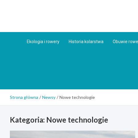
Skip
to
content
Ekologia i rowery
Historia kolarstwa
Obuwie row
Strona główna
Newsy
Nowe technologie
Kategoria:
Nowe technologie