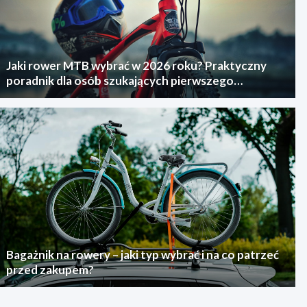
Jaki rower MTB wybrać w 2026 roku? Praktyczny
poradnik dla osób szukających pierwszego
górskiego roweru
Bagażnik na rowery – jaki typ wybrać i na co patrzeć
przed zakupem?